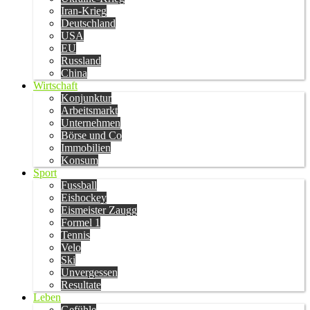
Iran-Krieg
Deutschland
USA
EU
Russland
China
Wirtschaft
Konjunktur
Arbeitsmarkt
Unternehmen
Börse und Co
Immobilien
Konsum
Sport
Fussball
Eishockey
Eismeister Zaugg
Formel 1
Tennis
Velo
Ski
Unvergessen
Resultate
Leben
Gefühle