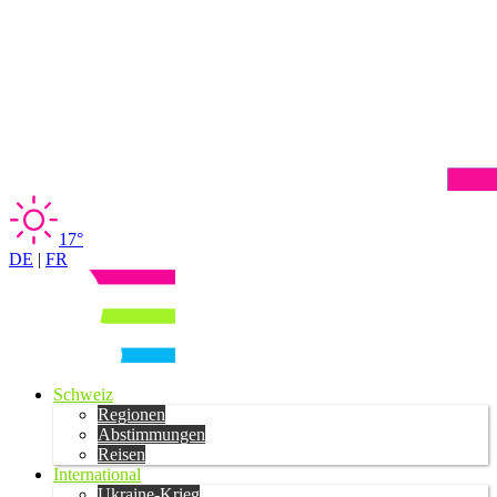
17°
DE
|
FR
Schweiz
Regionen
Abstimmungen
Reisen
International
Ukraine-Krieg