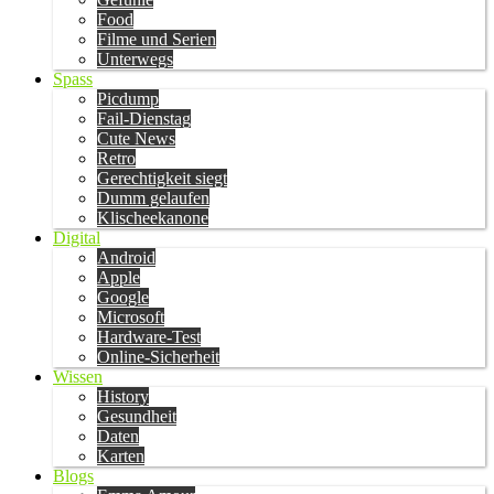
Food
Filme und Serien
Unterwegs
Spass
Picdump
Fail-Dienstag
Cute News
Retro
Gerechtigkeit siegt
Dumm gelaufen
Klischeekanone
Digital
Android
Apple
Google
Microsoft
Hardware-Test
Online-Sicherheit
Wissen
History
Gesundheit
Daten
Karten
Blogs