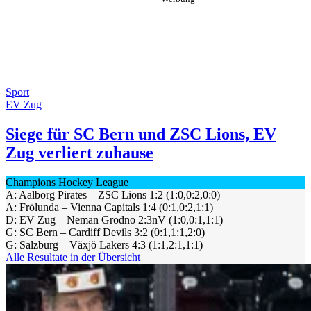
Sport
EV Zug
Siege für SC Bern und ZSC Lions, EV
Zug verliert zuhause
Champions Hockey League
A: Aalborg Pirates – ZSC Lions 1:2 (1:0,0:2,0:0)
A: Frölunda – Vienna Capitals 1:4 (0:1,0:2,1:1)
D: EV Zug – Neman Grodno 2:3nV (1:0,0:1,1:1)
G: SC Bern – Cardiff Devils 3:2 (0:1,1:1,2:0)
G: Salzburg – Växjö Lakers 4:3 (1:1,2:1,1:1)
Alle Resultate in der Übersicht