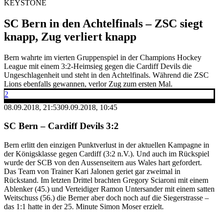
KEYSTONE
SC Bern in den Achtelfinals – ZSC siegt
knapp, Zug verliert knapp
Bern wahrte im vierten Gruppenspiel in der Champions Hockey
League mit einem 3:2-Heimsieg gegen die Cardiff Devils die
Ungeschlagenheit und steht in den Achtelfinals. Während die ZSC
Lions ebenfalls gewannen, verlor Zug zum ersten Mal.
2
08.09.2018, 21:53
09.09.2018, 10:45
SC Bern – Cardiff Devils 3:2
Bern erlitt den einzigen Punktverlust in der aktuellen Kampagne in
der Königsklasse gegen Cardiff (3:2 n.V.). Und auch im Rückspiel
wurde der SCB von den Aussenseitern aus Wales hart gefordert.
Das Team von Trainer Kari Jalonen geriet gar zweimal in
Rückstand. Im letzten Drittel brachten Gregory Sciaroni mit einem
Ablenker (45.) und Verteidiger Ramon Untersander mit einem satten
Weitschuss (56.) die Berner aber doch noch auf die Siegerstrasse –
das 1:1 hatte in der 25. Minute Simon Moser erzielt.