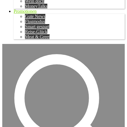
Wein doch
MoneyTalks
Promotionen
Gute News
Flugmodus
Smart gespart
Reise-Glück
Meat & Greet