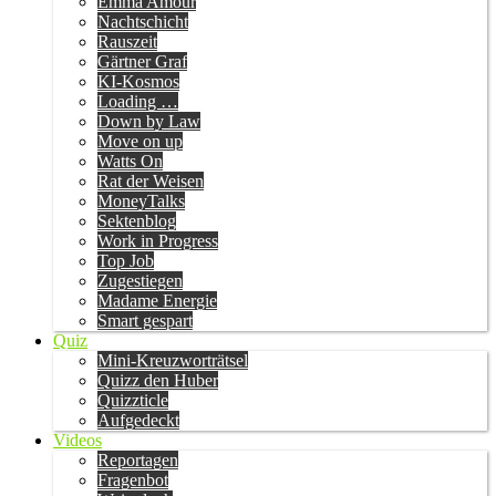
Emma Amour
Nachtschicht
Rauszeit
Gärtner Graf
KI-Kosmos
Loading …
Down by Law
Move on up
Watts On
Rat der Weisen
MoneyTalks
Sektenblog
Work in Progress
Top Job
Zugestiegen
Madame Energie
Smart gespart
Quiz
Mini-Kreuzworträtsel
Quizz den Huber
Quizzticle
Aufgedeckt
Videos
Reportagen
Fragenbot