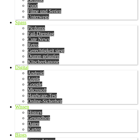
Food
Filme und Serien
Unterwegs
Spass
Picdump
Fail-Dienstag
Cute News
Retro
Gerechtigkeit siegt
Dumm gelaufen
Klischeekanone
Digital
Android
Apple
Google
Microsoft
Hardware-Test
Online-Sicherheit
Wissen
History
Gesundheit
Daten
Karten
Blogs