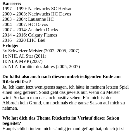
Karriere:
1997 – 1999: Nachwuchs SC Herisau
2000 – 2003: Nachwuchs HC Davos
2003 – 2004: Lausanne HC
2004 – 2007: HC Davos
2007 – 2014: Anaheim Ducks
2014 – 2016: Calgary Flames
2016 – 2020 EHC Biel
Erfolge:
3x Schweizer Meister (2002, 2005, 2007)
1x NHL All Star (2011)
1x NLA MVP (2007)
2x NLA Torhüter des Jahres (2005, 2007)
Du hältst also auch nach diesem unbefriedigenden Ende am
Rücktritt fest?
Ja. Ich kann jetzt wenigstens sagen, ich hätte in meinem letzten Spiel
einen Sieg gefeiert. Sonst geht das jeweils nur, wenn du Meister
wirst. So kann man das auch positiv sehen. Für mich ist der
Abbruch kein Grund, um nochmals eine ganze Saison auf mich zu
nehmen.
Wie hat dich das Thema Rücktritt im Verlauf dieser Saison
begleitet?
Hauptsächlich indem mich ständig jemand gefragt hat, ob ich jetzt