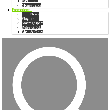
Wein doch
MoneyTalks
Promotionen
Gute News
Flugmodus
Smart gespart
Reise-Glück
Meat & Greet