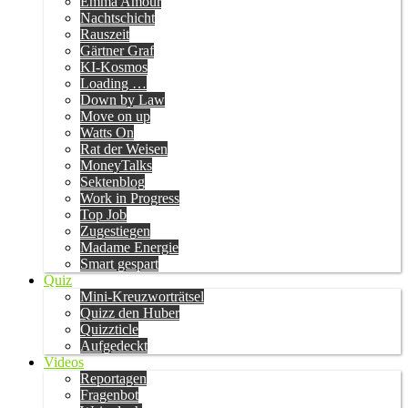
Emma Amour
Nachtschicht
Rauszeit
Gärtner Graf
KI-Kosmos
Loading …
Down by Law
Move on up
Watts On
Rat der Weisen
MoneyTalks
Sektenblog
Work in Progress
Top Job
Zugestiegen
Madame Energie
Smart gespart
Quiz
Mini-Kreuzworträtsel
Quizz den Huber
Quizzticle
Aufgedeckt
Videos
Reportagen
Fragenbot