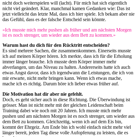
nicht doch weiterspielen will (lacht). Für mich hat sich eigentlich
nicht viel geändert. Klar, manchmal kamen Gedanken wie: Das ist
jetzt vielleicht das letzte Mal, dass ich hier spiele. Ich bekam aber nie
das Gefühl, dass es der falsche Entscheid sein könnte.
«Ich musste mich mehr pushen als früher und am nächsten Morgen
ist es noch strenger, um wieder aus dem Bett zu kommen.»
Warum hast du dich für den Rücktritt entscheiden?
Es sind mehrere Sachen, die zusammenkommen. Einerseits musste
ich auf meinen Körper hören. Ich merkte, dass ich für die Erholung
immer länger brauche. Ich musste dem Körper immer mehr
abverlangen, um das Niveau zu halten. Andererseits hatte ich auch
etwas Angst davor, dass ich irgendwann die Leistungen, die ich von
mir erwarte, nicht mehr bringen kann. Wenn ich etwas mache,
mache ich es richtig. Darum höre ich lieber etwas früher auf.
Die Motivation hat dir aber nie gefehlt.
Doch, es geht sicher auch in diese Richtung. Die Überwindung ist
grösser. Man ist nicht mehr mit der gleichen Leidenschaft beim
Training dabei wie noch mit 20 Jahren. Ich musste mich mehr
pushen und am nächsten Morgen ist es noch strenger, um wieder aus
dem Bett zu kommen. Gleichzeitig, wenn ich auf dem Eis bin,
kommt der Ehrgeiz. Am Ende bin ich wohl einfach nicht mehr viel
länger bereit, jeden Tag diese volle Aufopferung zu leisten, die es