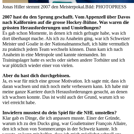
Jonas Hiller stemmt 2007 den Meisterpokal.
Bild: PHOTOPRESS
2007 hast du den Sprung geschafft. Vom Appenzell über Davos
nach Kalifornien auf die grosse Hockey-Bühne. Was waren die
grössten Herausforderungen und Umstellungen?
Es gab schon Momente, in denen ich mich gefragte habe, was ich
dort überhaupt mache. Als ich zu Anaheim ging, war ich Schweizer
Meister und Goalie in der Nationalmannschaft, ich hätte vermutlich
zu praktisch jedem Team wechseln können. Dann kam ich nach
Anaheim in eine Metropole und kannte niemanden. Im
Trainingslager hatte es sechs oder sieben andere Torhüter und ich
war plötzlich wieder einer von vielen.
Aber du hast dich durchgebissen.
Ja, es war für mich eine grosse Motivation. Ich sagte mir, dass ich
daran wachsen und mich noch mehr verbessern kann. Ich habe mir
meine ganze Karriere durch Herausforderungen gesucht, an denen
ich wachsen konnte. Das ist wohl auch der Grund, warum ich so
viel erreicht habe.
Inwiefern musstest du dein Spiel für die NHL umstellen?
Klar gab es Dinge, die ich anpassen musste. Einer der Gründe,
warum ich zu den Ducks ging, war Goalietrainer François Allaire,
den ich schon von Sommercamps in der Schweiz kannte. Ich