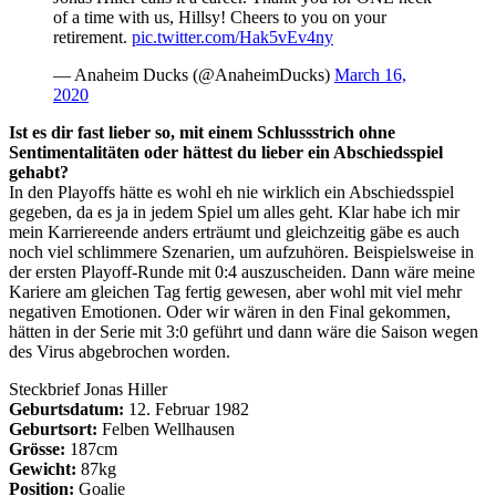
of a time with us, Hillsy! Cheers to you on your
retirement.
pic.twitter.com/Hak5vEv4ny
— Anaheim Ducks (@AnaheimDucks)
March 16,
2020
Ist es dir fast lieber so, mit einem Schlussstrich ohne
Sentimentalitäten oder hättest du lieber ein Abschiedsspiel
gehabt?
In den Playoffs hätte es wohl eh nie wirklich ein Abschiedsspiel
gegeben, da es ja in jedem Spiel um alles geht. Klar habe ich mir
mein Kar­ri­e­re­en­de anders erträumt und gleichzeitig gäbe es auch
noch viel schlimmere Szenarien, um aufzuhören. Beispielsweise in
der ersten Playoff-Runde mit 0:4 auszuscheiden. Dann wäre meine
Kariere am gleichen Tag fertig gewesen, aber wohl mit viel mehr
negativen Emotionen. Oder wir wären in den Final gekommen,
hätten in der Serie mit 3:0 geführt und dann wäre die Saison wegen
des Virus abgebrochen worden.
Steckbrief Jonas Hiller
Geburtsdatum:
12. Februar 1982
Geburtsort:
Felben Wellhausen
Grösse:
187cm
Gewicht:
87kg
Position:
Goalie