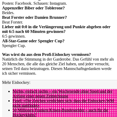
Posten: Facebook. Schauen: Instagram.
Appenzeller Biber oder Toblerone?
Beides.
Beat Forster oder Damien Brunner?
Beat Forster.
Lieber mit 0:0 in die Verlängerung und Punkte abgeben oder
mit 6:5 nach 60 Minuten gewinnen?
6:5 gewinnen.
All-Star-Game oder Spengler Cup?
Spengler Cup.
Was wirst du aus dem Profi-Eishockey vermissen?
Natürlich die Stimmung in der Garderobe. Das Gefühl von mehr als
20 Menschen, die alle das gleiche Ziel haben, und jeder versucht,
seinen Teil dazu beizutragen. Diesen Mannschaftsgedanken werde
ich sicher vermissen.
Mehr Eishockey:
Nichts, einfach nichts – ein Wochenende ohne Sport und der
Anfang einer neuen Zeitrechnung
Fasel: «Die Zeichen verdichten sich, dass die Eishockey-WM
nicht stattfindet»
50 Millionen Franken Krisen-Bundesgelder – auch für die
Hockeyklubs?