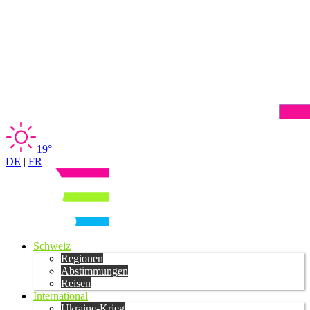
19°
DE
|
FR
Schweiz
Regionen
Abstimmungen
Reisen
International
Ukraine-Krieg