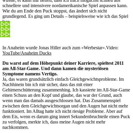
wusste, er kann mir helfen, dass ich mich möglichst schnell ans
schnellere und intensivere nordamerikanische Spiel anpassen kann.
Wie du am Ende den Puck stoppst, das ändert sich nicht
grundlegend. Es ging um Details – beispielsweise wie ich das Spiel
lese.
In Anaheim wurde Jonas Hiller auch zum «Werbestar».
Video:
YouTube/Anaheim Ducks
Du warst auf dem Höhepunkt deiner Karriere, spieltest 2011
am All-Star-Game. Und dann kamen die mysteriösen
Symptome namens Vertigo.
Ja, das waren grundsätzlich einfach Gleichgewichtsprobleme. Im
Nachhinein bin ich mir sicher, dass das mit einer
Gehirnerschütterung zusammenhing. Ich kassierte im All-Star-Game
einen Schuss an den Kopf und glaube, das war der Grund, auch
wenn man das damals ausgeschlossen hat. Das Zusammenspiel
zwischen dem Gleichgewichtsorgan und den Augen hat nicht mehr
funktioniert. Im Alltag hatte ich nicht riesige Probleme. Aber auf
dem Eis, wenn es darum ging innert Sekundenbruchteile einen Puck
zu verfolgen, merkte ich, dass meine Augen nicht mehr
nachkommen.