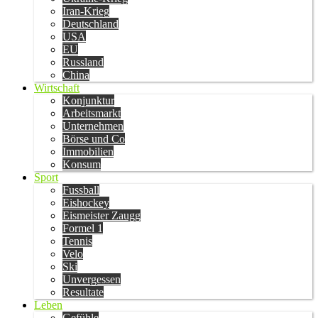
Iran-Krieg
Deutschland
USA
EU
Russland
China
Wirtschaft
Konjunktur
Arbeitsmarkt
Unternehmen
Börse und Co
Immobilien
Konsum
Sport
Fussball
Eishockey
Eismeister Zaugg
Formel 1
Tennis
Velo
Ski
Unvergessen
Resultate
Leben
Gefühle