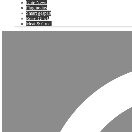
Gute News
Flugmodus
Smart gespart
Reise-Glück
Meat & Greet