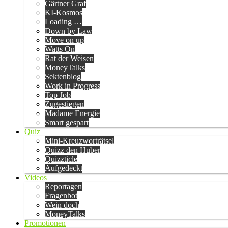
Gärtner Graf
KI-Kosmos
Loading …
Down by Law
Move on up
Watts On
Rat der Weisen
MoneyTalks
Sektenblog
Work in Progress
Top Job
Zugestiegen
Madame Energie
Smart gespart
Quiz
Mini-Kreuzworträtsel
Quizz den Huber
Quizzticle
Aufgedeckt
Videos
Reportagen
Fragenbot
Wein doch
MoneyTalks
Promotionen