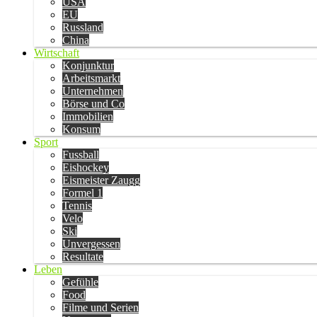
USA
EU
Russland
China
Wirtschaft
Konjunktur
Arbeitsmarkt
Unternehmen
Börse und Co
Immobilien
Konsum
Sport
Fussball
Eishockey
Eismeister Zaugg
Formel 1
Tennis
Velo
Ski
Unvergessen
Resultate
Leben
Gefühle
Food
Filme und Serien