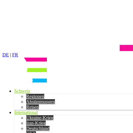
DE
|
FR
Schweiz
Regionen
Abstimmungen
Reisen
International
Ukraine-Krieg
Iran-Krieg
Deutschland