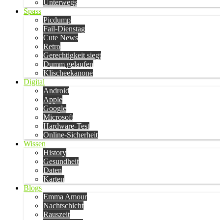
Unterwegs
Spass
Picdump
Fail-Dienstag
Cute News
Retro
Gerechtigkeit siegt
Dumm gelaufen
Klischeekanone
Digital
Android
Apple
Google
Microsoft
Hardware-Test
Online-Sicherheit
Wissen
History
Gesundheit
Daten
Karten
Blogs
Emma Amour
Nachtschicht
Rauszeit