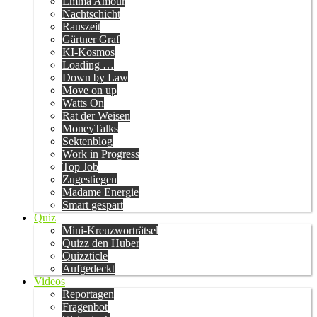
Emma Amour
Nachtschicht
Rauszeit
Gärtner Graf
KI-Kosmos
Loading …
Down by Law
Move on up
Watts On
Rat der Weisen
MoneyTalks
Sektenblog
Work in Progress
Top Job
Zugestiegen
Madame Energie
Smart gespart
Quiz
Mini-Kreuzworträtsel
Quizz den Huber
Quizzticle
Aufgedeckt
Videos
Reportagen
Fragenbot