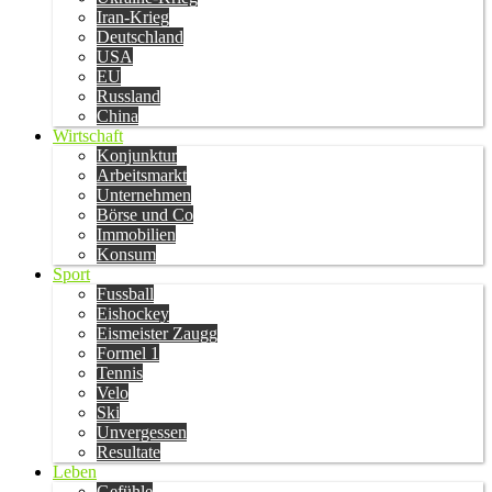
Iran-Krieg
Deutschland
USA
EU
Russland
China
Wirtschaft
Konjunktur
Arbeitsmarkt
Unternehmen
Börse und Co
Immobilien
Konsum
Sport
Fussball
Eishockey
Eismeister Zaugg
Formel 1
Tennis
Velo
Ski
Unvergessen
Resultate
Leben
Gefühle