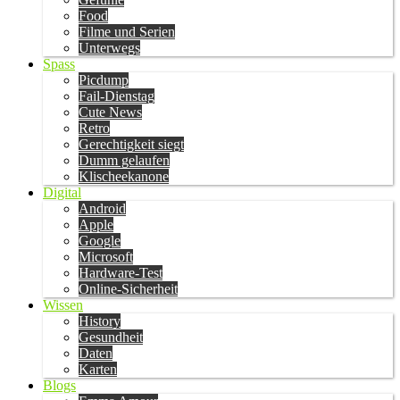
Food
Filme und Serien
Unterwegs
Spass
Picdump
Fail-Dienstag
Cute News
Retro
Gerechtigkeit siegt
Dumm gelaufen
Klischeekanone
Digital
Android
Apple
Google
Microsoft
Hardware-Test
Online-Sicherheit
Wissen
History
Gesundheit
Daten
Karten
Blogs