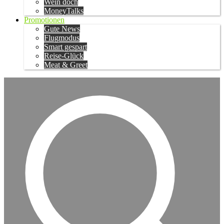
Wein doch
MoneyTalks
Promotionen
Gute News
Flugmodus
Smart gespart
Reise-Glück
Meat & Greet