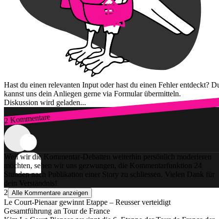
Hast du einen relevanten Input oder hast du einen Fehler entdeckt? D
kannst uns dein Anliegen gerne via Formular übermitteln.
Diskussion wird geladen...
2 Kommentare
Zum Login
Weil wir die Kommentar-Debatten weiterhin persönlich moderieren
möchten, sehen wir uns gezwungen, die Kommentarfunktion 24
Stunden nach Publikation einer Story zu schliessen. Vielen Dank für
dein Verständnis!
2
Alle Kommentare anzeigen
Le Court-Pienaar gewinnt Etappe – Reusser verteidigt
Gesamtführung an Tour de France