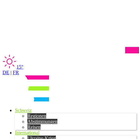
15°
DE
|
FR
Schweiz
Regionen
Abstimmungen
Reisen
International
Ukraine-Krieg