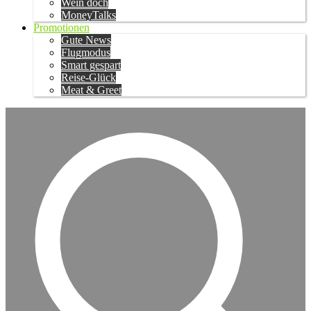
Wein doch
MoneyTalks
Promotionen
Gute News
Flugmodus
Smart gespart
Reise-Glück
Meat & Greet