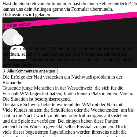
Hast du einen relevanten Input oder hast du einen Fehler entdeckt? D
kannst uns dein Anliegen gerne via Formular übermitteln.
Diskussion wird geladen...
3 Kommentare
Zum Login
Weil wir die Kommentar-Debatten weiterhin persönlich moderieren
möchten, sehen wir uns gezwungen, die Kommentarfunktion 24
Stunden nach Publikation einer Story zu schliessen. Vielen Dank für
dein Verständnis!
3
Alle Kommentare anzeigen
Die Erfolge der Nati verdecken ein Nachwuchsproblem in der
Romandie
Tausende junge Menschen in der Westschweiz, die sich für die
Fussball-WM begeistert haben, finden keinen Platz in einem Verein.
Die Situation ist besorgniserregend.
Die ganze Schweiz fieberte während der WM mit der Nati mit.
Viele Kinder nutzten die Schulferien oder die Wochenenden, um bis
spät in die Nacht wach zu bleiben oder frühmorgens aufzustehen
und die Spiele zu verfolgen. Bei einigen haben diese Partien
vielleicht den Wunsch geweckt, selbst Fussball zu spielen. Doch
viele dieser begeisterten Jugendlichen werden ihrerseits nicht die