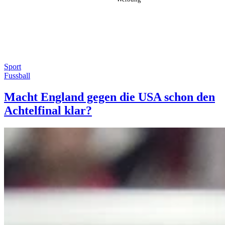
Sport
Fussball
Macht England gegen die USA schon den
Achtelfinal klar?