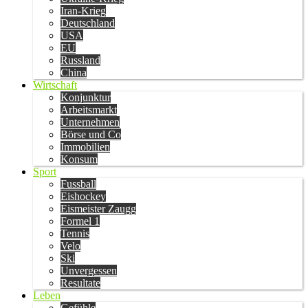
Iran-Krieg
Deutschland
USA
EU
Russland
China
Wirtschaft
Konjunktur
Arbeitsmarkt
Unternehmen
Börse und Co
Immobilien
Konsum
Sport
Fussball
Eishockey
Eismeister Zaugg
Formel 1
Tennis
Velo
Ski
Unvergessen
Resultate
Leben
Gefühle