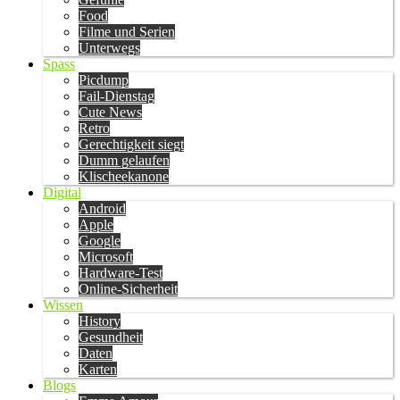
Food
Filme und Serien
Unterwegs
Spass
Picdump
Fail-Dienstag
Cute News
Retro
Gerechtigkeit siegt
Dumm gelaufen
Klischeekanone
Digital
Android
Apple
Google
Microsoft
Hardware-Test
Online-Sicherheit
Wissen
History
Gesundheit
Daten
Karten
Blogs