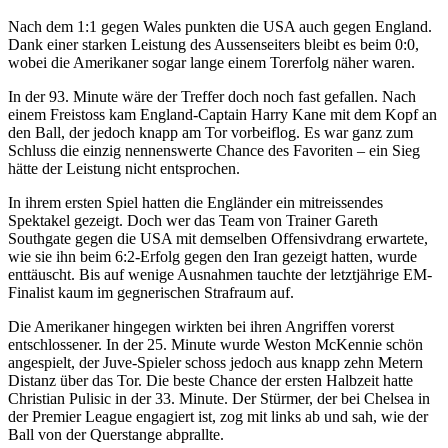
Nach dem 1:1 gegen Wales punkten die USA auch gegen England.
Dank einer starken Leistung des Aussenseiters bleibt es beim 0:0,
wobei die Amerikaner sogar lange einem Torerfolg näher waren.
In der 93. Minute wäre der Treffer doch noch fast gefallen. Nach
einem Freistoss kam England-Captain Harry Kane mit dem Kopf an
den Ball, der jedoch knapp am Tor vorbeiflog. Es war ganz zum
Schluss die einzig nennenswerte Chance des Favoriten – ein Sieg
hätte der Leistung nicht entsprochen.
In ihrem ersten Spiel hatten die Engländer ein mitreissendes
Spektakel gezeigt. Doch wer das Team von Trainer Gareth
Southgate gegen die USA mit demselben Offensivdrang erwartete,
wie sie ihn beim 6:2-Erfolg gegen den Iran gezeigt hatten, wurde
enttäuscht. Bis auf wenige Ausnahmen tauchte der letztjährige EM-
Finalist kaum im gegnerischen Strafraum auf.
Die Amerikaner hingegen wirkten bei ihren Angriffen vorerst
entschlossener. In der 25. Minute wurde Weston McKennie schön
angespielt, der Juve-Spieler schoss jedoch aus knapp zehn Metern
Distanz über das Tor. Die beste Chance der ersten Halbzeit hatte
Christian Pulisic in der 33. Minute. Der Stürmer, der bei Chelsea in
der Premier League engagiert ist, zog mit links ab und sah, wie der
Ball von der Querstange abprallte.