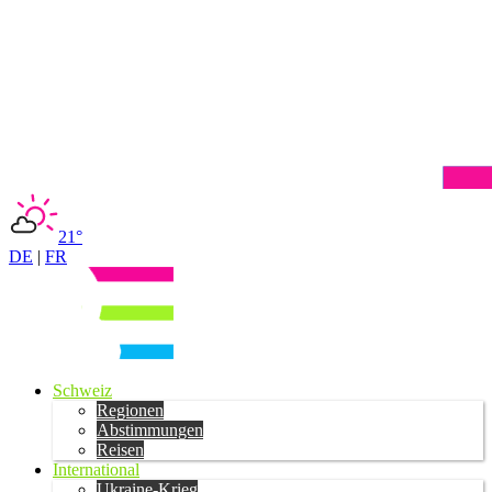
21°
DE
|
FR
Schweiz
Regionen
Abstimmungen
Reisen
International
Ukraine-Krieg