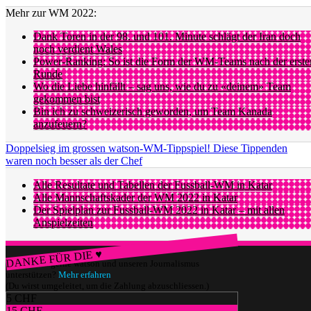
Mehr zur WM 2022:
Dank Toren in der 98. und 101. Minute schlägt der Iran doch
noch verdient Wales
Power-Ranking: So ist die Form der WM-Teams nach der erste
Runde
Wo die Liebe hinfällt – sag uns, wie du zu «deinem» Team
gekommen bist
Bin ich zu schweizerisch geworden, um Team Kanada
anzufeuern?
Doppelsieg im grossen watson-WM-Tippspiel! Diese Tippenden
waren noch besser als der Chef
Alle Resultate und Tabellen der Fussball-WM in Katar
Alle Mannschaftskader der WM 2022 in Katar
Der Spielplan zur Fussball-WM 2022 in Katar – mit allen
Anspielzeiten
DANKE FÜR DIE ♥
Würdest du gerne watson und unseren Journalismus
unterstützen?
Mehr erfahren
(Du wirst umgeleitet, um die Zahlung abzuschliessen.)
5 CHF
15 CHF