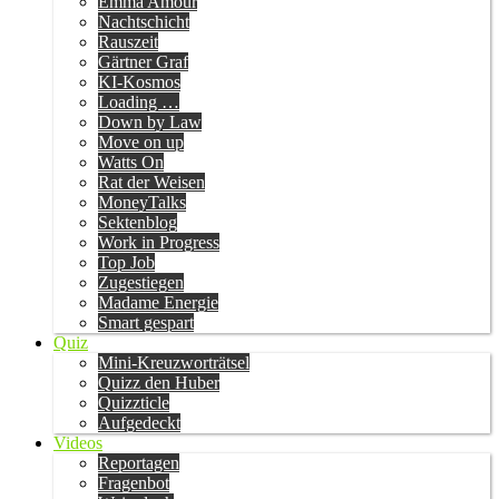
Emma Amour
Nachtschicht
Rauszeit
Gärtner Graf
KI-Kosmos
Loading …
Down by Law
Move on up
Watts On
Rat der Weisen
MoneyTalks
Sektenblog
Work in Progress
Top Job
Zugestiegen
Madame Energie
Smart gespart
Quiz
Mini-Kreuzworträtsel
Quizz den Huber
Quizzticle
Aufgedeckt
Videos
Reportagen
Fragenbot