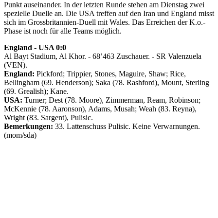
Punkt auseinander. In der letzten Runde stehen am Dienstag zwei
spezielle Duelle an. Die USA treffen auf den Iran und England misst
sich im Grossbritannien-Duell mit Wales. Das Erreichen der K.o.-
Phase ist noch für alle Teams möglich.
England - USA 0:0
Al Bayt Stadium, Al Khor. - 68’463 Zuschauer. - SR Valenzuela
(VEN).
England:
Pickford; Trippier, Stones, Maguire, Shaw; Rice,
Bellingham (69. Henderson); Saka (78. Rashford), Mount, Sterling
(69. Grealish); Kane.
USA:
Turner; Dest (78. Moore), Zimmerman, Ream, Robinson;
McKennie (78. Aaronson), Adams, Musah; Weah (83. Reyna),
Wright (83. Sargent), Pulisic.
Bemerkungen:
33. Lattenschuss Pulisic. Keine Verwarnungen.
(mom/sda)