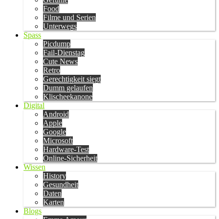
Food
Filme und Serien
Unterwegs
Spass
Picdump
Fail-Dienstag
Cute News
Retro
Gerechtigkeit siegt
Dumm gelaufen
Klischeekanone
Digital
Android
Apple
Google
Microsoft
Hardware-Test
Online-Sicherheit
Wissen
History
Gesundheit
Daten
Karten
Blogs