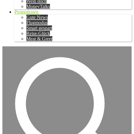
Wein doch
MoneyTalks
Promotionen
Gute News
Flugmodus
Smart gespart
Reise-Glück
Meat & Greet