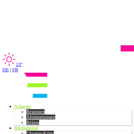
23°
DE
|
FR
Schweiz
Regionen
Abstimmungen
Reisen
International
Ukraine-Krieg