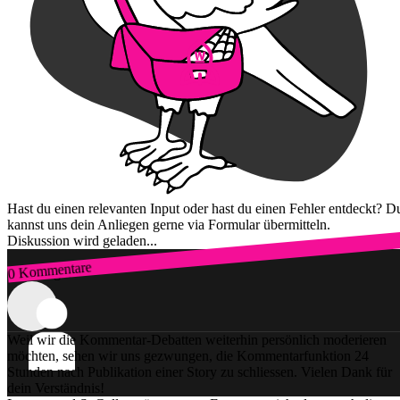
Hast du einen relevanten Input oder hast du einen Fehler entdeckt? D
kannst uns dein Anliegen gerne via Formular übermitteln.
Diskussion wird geladen...
0 Kommentare
Zum Login
Weil wir die Kommentar-Debatten weiterhin persönlich moderieren
möchten, sehen wir uns gezwungen, die Kommentarfunktion 24
Stunden nach Publikation einer Story zu schliessen. Vielen Dank für
dein Verständnis!