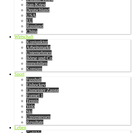
Iran-Krieg
Deutschland
USA
EU
Russland
China
Wirtschaft
Konjunktur
Arbeitsmarkt
Unternehmen
Börse und Co
Immobilien
Konsum
Sport
Fussball
Eishockey
Eismeister Zaugg
Formel 1
Tennis
Velo
Ski
Unvergessen
Resultate
Leben
Gefühle