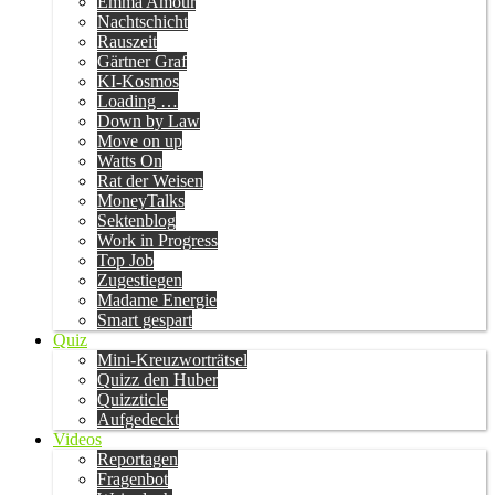
Emma Amour
Nachtschicht
Rauszeit
Gärtner Graf
KI-Kosmos
Loading …
Down by Law
Move on up
Watts On
Rat der Weisen
MoneyTalks
Sektenblog
Work in Progress
Top Job
Zugestiegen
Madame Energie
Smart gespart
Quiz
Mini-Kreuzworträtsel
Quizz den Huber
Quizzticle
Aufgedeckt
Videos
Reportagen
Fragenbot