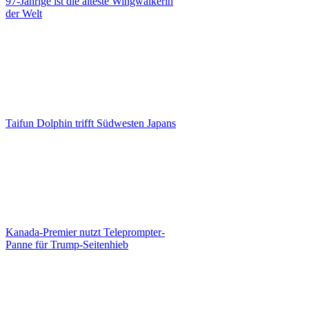
97-Jährige ist die älteste Wingwalkerin
der Welt
Taifun Dolphin trifft Südwesten Japans
Kanada-Premier nutzt Teleprompter-
Panne für Trump-Seitenhieb