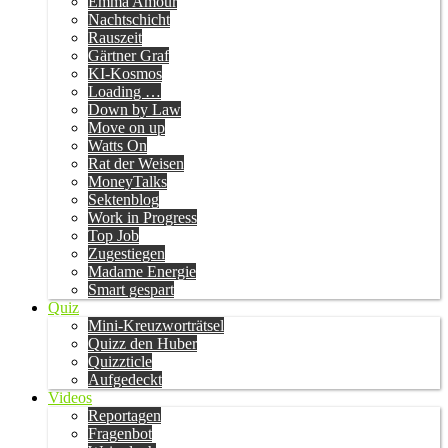
Emma Amour
Nachtschicht
Rauszeit
Gärtner Graf
KI-Kosmos
Loading …
Down by Law
Move on up
Watts On
Rat der Weisen
MoneyTalks
Sektenblog
Work in Progress
Top Job
Zugestiegen
Madame Energie
Smart gespart
Quiz
Mini-Kreuzworträtsel
Quizz den Huber
Quizzticle
Aufgedeckt
Videos
Reportagen
Fragenbot