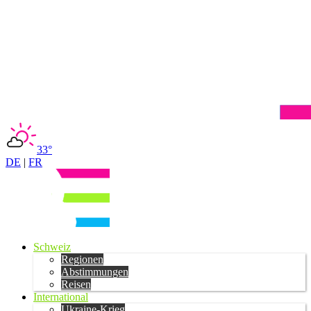
33°
DE
|
FR
Schweiz
Regionen
Abstimmungen
Reisen
International
Ukraine-Krieg