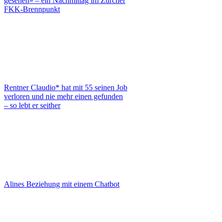
gesehen» – ein Nachmittag im Zürcher
FKK-Brennpunkt
Rentner Claudio* hat mit 55 seinen Job
verloren und nie mehr einen gefunden
– so lebt er seither
Alines Beziehung mit einem Chatbot