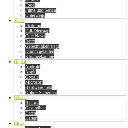
Food
Filme und Serien
Unterwegs
Spass
Picdump
Fail-Dienstag
Cute News
Retro
Gerechtigkeit siegt
Dumm gelaufen
Klischeekanone
Digital
Android
Apple
Google
Microsoft
Hardware-Test
Online-Sicherheit
Wissen
History
Gesundheit
Daten
Karten
Blogs