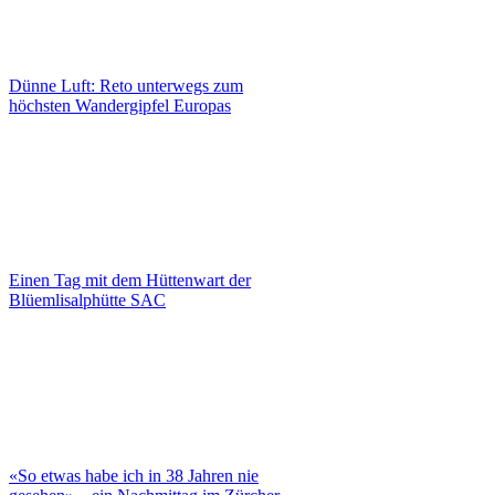
Dünne Luft: Reto unterwegs zum
höchsten Wandergipfel Europas
Einen Tag mit dem Hüttenwart der
Blüemlisalphütte SAC
«So etwas habe ich in 38 Jahren nie