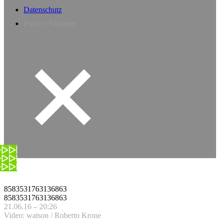
Datenschutz
Privacy Manager
8583531763136863
8583531763136863
21.06.16 – 20:26
Video: watson / Roberto Krone