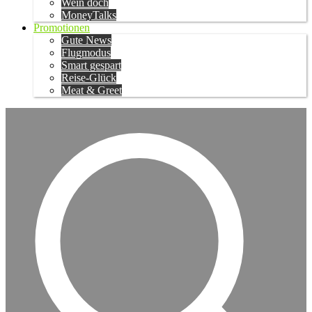
Wein doch
MoneyTalks
Promotionen
Gute News
Flugmodus
Smart gespart
Reise-Glück
Meat & Greet