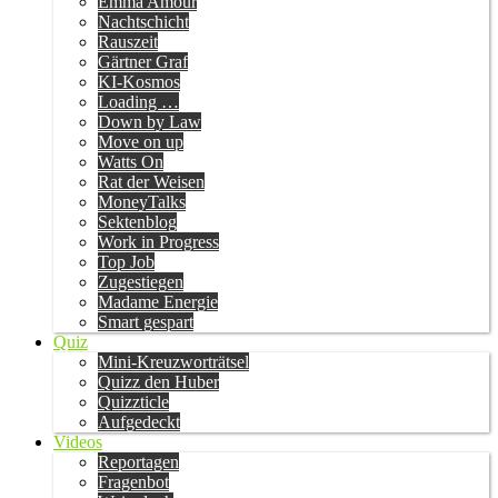
Emma Amour
Nachtschicht
Rauszeit
Gärtner Graf
KI-Kosmos
Loading …
Down by Law
Move on up
Watts On
Rat der Weisen
MoneyTalks
Sektenblog
Work in Progress
Top Job
Zugestiegen
Madame Energie
Smart gespart
Quiz
Mini-Kreuzworträtsel
Quizz den Huber
Quizzticle
Aufgedeckt
Videos
Reportagen
Fragenbot