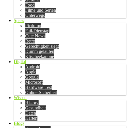
Food
Filme und Serien
Unterwegs
Spass
Picdump
Fail-Dienstag
Cute News
Retro
Gerechtigkeit siegt
Dumm gelaufen
Klischeekanone
Digital
Android
Apple
Google
Microsoft
Hardware-Test
Online-Sicherheit
Wissen
History
Gesundheit
Daten
Karten
Blogs