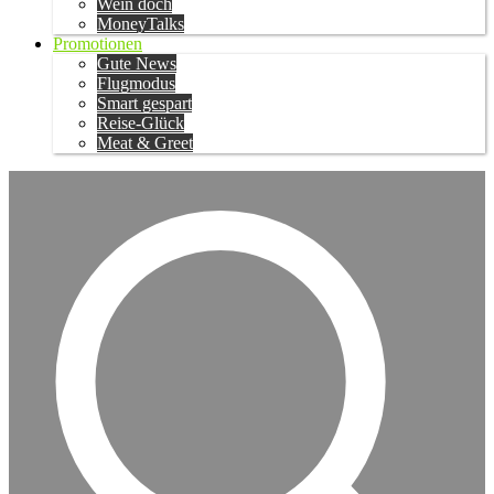
Wein doch
MoneyTalks
Promotionen
Gute News
Flugmodus
Smart gespart
Reise-Glück
Meat & Greet