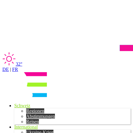
32°
DE
|
FR
Schweiz
Regionen
Abstimmungen
Reisen
International
Ukraine-Krieg