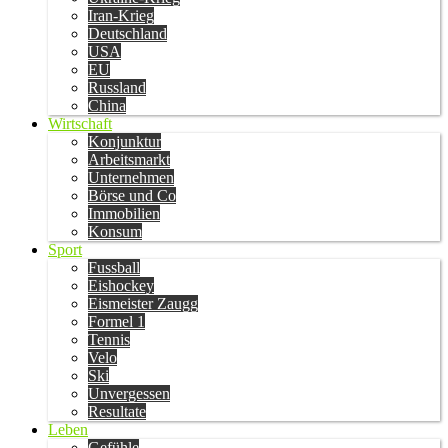
Iran-Krieg
Deutschland
USA
EU
Russland
China
Wirtschaft
Konjunktur
Arbeitsmarkt
Unternehmen
Börse und Co
Immobilien
Konsum
Sport
Fussball
Eishockey
Eismeister Zaugg
Formel 1
Tennis
Velo
Ski
Unvergessen
Resultate
Leben
Gefühle