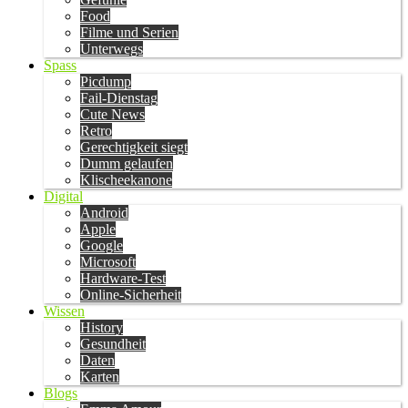
Food
Filme und Serien
Unterwegs
Spass
Picdump
Fail-Dienstag
Cute News
Retro
Gerechtigkeit siegt
Dumm gelaufen
Klischeekanone
Digital
Android
Apple
Google
Microsoft
Hardware-Test
Online-Sicherheit
Wissen
History
Gesundheit
Daten
Karten
Blogs