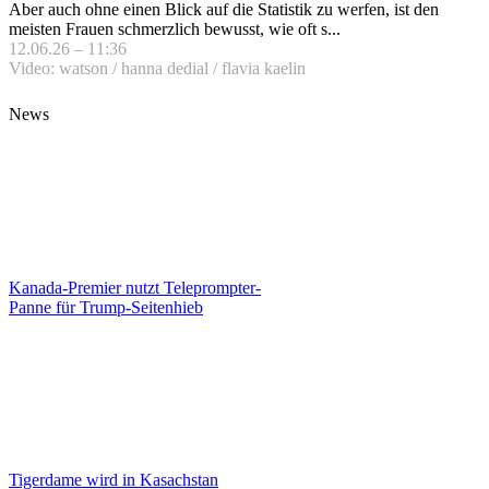
Aber auch ohne einen Blick auf die Statistik zu werfen, ist den
meisten Frauen schmerzlich bewusst, wie oft s...
12.06.26 – 11:36
Video: watson / hanna dedial / flavia kaelin
News
Kanada-Premier nutzt Teleprompter-
Panne für Trump-Seitenhieb
Tigerdame wird in Kasachstan