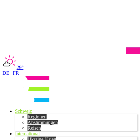
29°
DE
|
FR
Schweiz
Regionen
Abstimmungen
Reisen
International
Ukraine-Krieg