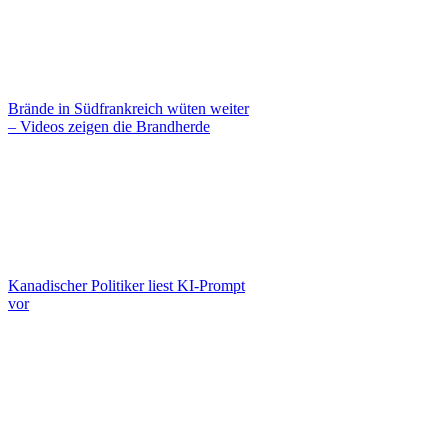
Brände in Südfrankreich wüten weiter
– Videos zeigen die Brandherde
Kanadischer Politiker liest KI-Prompt
vor