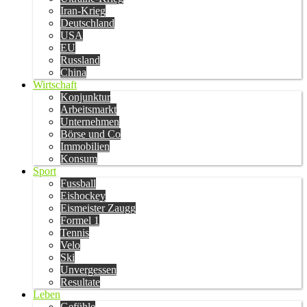
Iran-Krieg
Deutschland
USA
EU
Russland
China
Wirtschaft
Konjunktur
Arbeitsmarkt
Unternehmen
Börse und Co
Immobilien
Konsum
Sport
Fussball
Eishockey
Eismeister Zaugg
Formel 1
Tennis
Velo
Ski
Unvergessen
Resultate
Leben
Gefühle