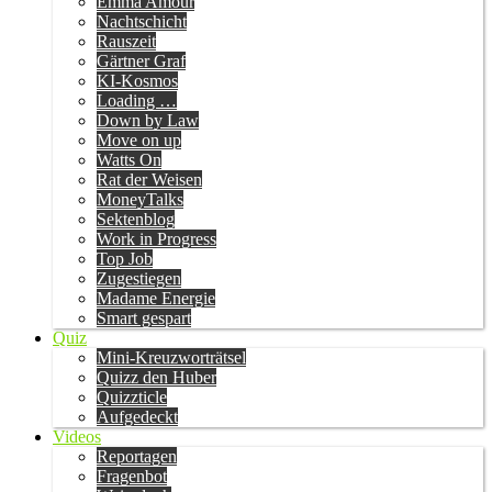
Emma Amour
Nachtschicht
Rauszeit
Gärtner Graf
KI-Kosmos
Loading …
Down by Law
Move on up
Watts On
Rat der Weisen
MoneyTalks
Sektenblog
Work in Progress
Top Job
Zugestiegen
Madame Energie
Smart gespart
Quiz
Mini-Kreuzworträtsel
Quizz den Huber
Quizzticle
Aufgedeckt
Videos
Reportagen
Fragenbot