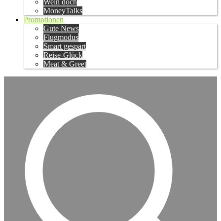
Wein doch
MoneyTalks
Promotionen
Gute News
Flugmodus
Smart gespart
Reise-Glück
Meat & Greet