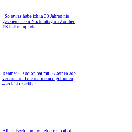
«So etwas habe ich in 38 Jahren nie
gesehen» – ein Nachmittag im Zürcher
FKK-Brennpunkt
Rentner Claudio* hat mit 55 seinen Job
verloren und nie mehr einen gefunden
– so lebt er seither
Alines Beziehung mit einem Chatbot