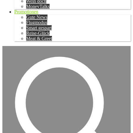
Wein doch
MoneyTalks
Promotionen
Gute News
Flugmodus
Smart gespart
Reise-Glück
Meat & Greet