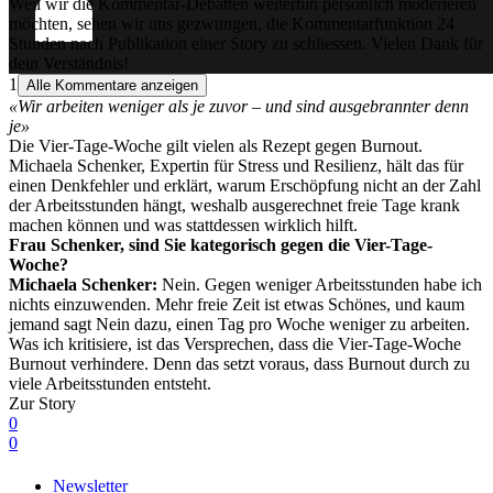
Weil wir die Kommentar-Debatten weiterhin persönlich moderieren
möchten, sehen wir uns gezwungen, die Kommentarfunktion 24
Stunden nach Publikation einer Story zu schliessen. Vielen Dank für
dein Verständnis!
1
Alle Kommentare anzeigen
«Wir arbeiten weniger als je zuvor – und sind ausgebrannter denn
je»
Die Vier-Tage-Woche gilt vielen als Rezept gegen Burnout.
Michaela Schenker, Expertin für Stress und Resilienz, hält das für
einen Denkfehler und erklärt, warum Erschöpfung nicht an der Zahl
der Arbeitsstunden hängt, weshalb ausgerechnet freie Tage krank
machen können und was stattdessen wirklich hilft.
Frau Schenker, sind Sie kategorisch gegen die Vier-Tage-
Woche?
Michaela Schenker:
Nein. Gegen weniger Arbeitsstunden habe ich
nichts einzuwenden. Mehr freie Zeit ist etwas Schönes, und kaum
jemand sagt Nein dazu, einen Tag pro Woche weniger zu arbeiten.
Was ich kritisiere, ist das Versprechen, dass die Vier-Tage-Woche
Burnout verhindere. Denn das setzt voraus, dass Burnout durch zu
viele Arbeitsstunden entsteht.
Zur Story
0
0
Newsletter