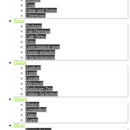
Food
Filme und Serien
Unterwegs
Spass
Picdump
Fail-Dienstag
Cute News
Retro
Gerechtigkeit siegt
Dumm gelaufen
Klischeekanone
Digital
Android
Apple
Google
Microsoft
Hardware-Test
Online-Sicherheit
Wissen
History
Gesundheit
Daten
Karten
Blogs