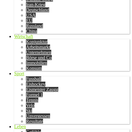
Iran-Krieg
Deutschland
USA
EU
Russland
China
Wirtschaft
Konjunktur
Arbeitsmarkt
Unternehmen
Börse und Co
Immobilien
Konsum
Sport
Fussball
Eishockey
Eismeister Zaugg
Formel 1
Tennis
Velo
Ski
Unvergessen
Resultate
Leben
Gefühle