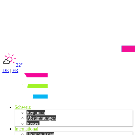
22°
DE
|
FR
Schweiz
Regionen
Abstimmungen
Reisen
International
Ukraine-Krieg