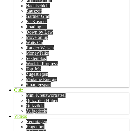
Emma Amour
Nachtschicht
Rauszeit
Gärtner Graf
KI-Kosmos
Loading …
Down by Law
Move on up
Watts On
Rat der Weisen
MoneyTalks
Sektenblog
Work in Progress
Top Job
Zugestiegen
Madame Energie
Smart gespart
Quiz
Mini-Kreuzworträtsel
Quizz den Huber
Quizzticle
Aufgedeckt
Videos
Reportagen
Fragenbot