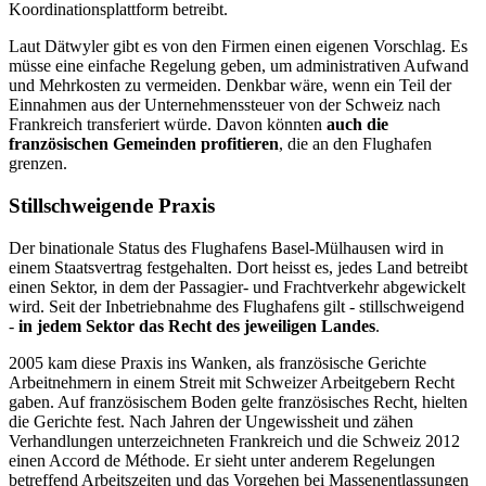
Koordinationsplattform betreibt.
Laut Dätwyler gibt es von den Firmen einen eigenen Vorschlag. Es
müsse eine einfache Regelung geben, um administrativen Aufwand
und Mehrkosten zu vermeiden. Denkbar wäre, wenn ein Teil der
Einnahmen aus der Unternehmenssteuer von der Schweiz nach
Frankreich transferiert würde. Davon könnten
auch die
französischen Gemeinden profitieren
, die an den Flughafen
grenzen.
Stillschweigende Praxis
Der binationale Status des Flughafens Basel-Mülhausen wird in
einem Staatsvertrag festgehalten. Dort heisst es, jedes Land betreibt
einen Sektor, in dem der Passagier- und Frachtverkehr abgewickelt
wird. Seit der Inbetriebnahme des Flughafens gilt - stillschweigend
-
in jedem Sektor das Recht des jeweiligen Landes
.
2005 kam diese Praxis ins Wanken, als französische Gerichte
Arbeitnehmern in einem Streit mit Schweizer Arbeitgebern Recht
gaben. Auf französischem Boden gelte französisches Recht, hielten
die Gerichte fest. Nach Jahren der Ungewissheit und zähen
Verhandlungen unterzeichneten Frankreich und die Schweiz 2012
einen Accord de Méthode. Er sieht unter anderem Regelungen
betreffend Arbeitszeiten und das Vorgehen bei Massenentlassungen