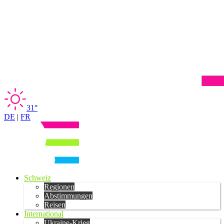
31°
DE
|
FR
Schweiz
Regionen
Abstimmungen
Reisen
International
Ukraine-Krieg