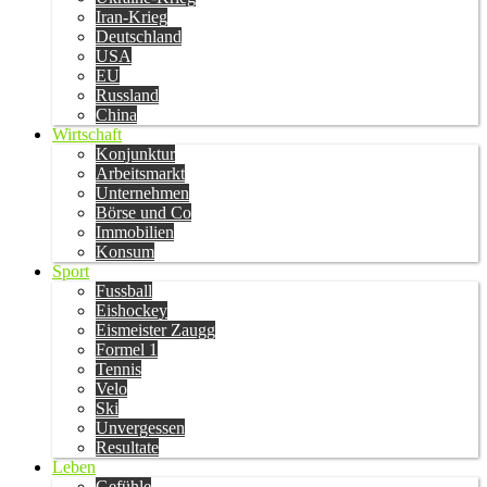
Iran-Krieg
Deutschland
USA
EU
Russland
China
Wirtschaft
Konjunktur
Arbeitsmarkt
Unternehmen
Börse und Co
Immobilien
Konsum
Sport
Fussball
Eishockey
Eismeister Zaugg
Formel 1
Tennis
Velo
Ski
Unvergessen
Resultate
Leben
Gefühle