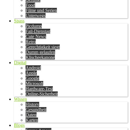
Food
Filme und Serien
Unterwegs
Spass
Picdump
Fail-Dienstag
Cute News
Retro
Gerechtigkeit siegt
Dumm gelaufen
Klischeekanone
Digital
Android
Apple
Google
Microsoft
Hardware-Test
Online-Sicherheit
Wissen
History
Gesundheit
Daten
Karten
Blogs