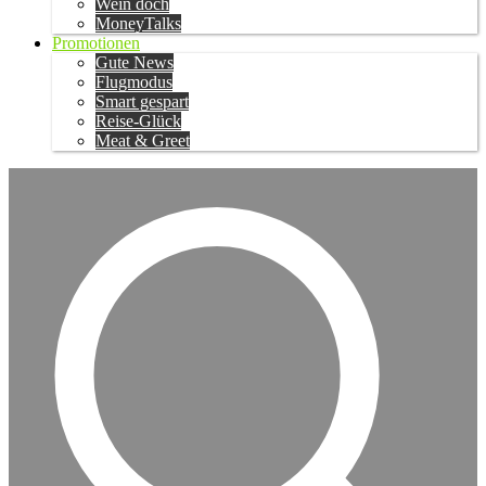
Wein doch
MoneyTalks
Promotionen
Gute News
Flugmodus
Smart gespart
Reise-Glück
Meat & Greet