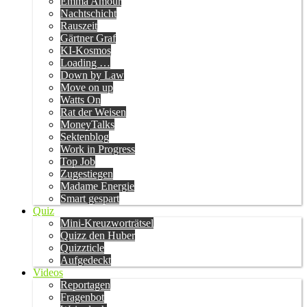
Emma Amour
Nachtschicht
Rauszeit
Gärtner Graf
KI-Kosmos
Loading …
Down by Law
Move on up
Watts On
Rat der Weisen
MoneyTalks
Sektenblog
Work in Progress
Top Job
Zugestiegen
Madame Energie
Smart gespart
Quiz
Mini-Kreuzworträtsel
Quizz den Huber
Quizzticle
Aufgedeckt
Videos
Reportagen
Fragenbot