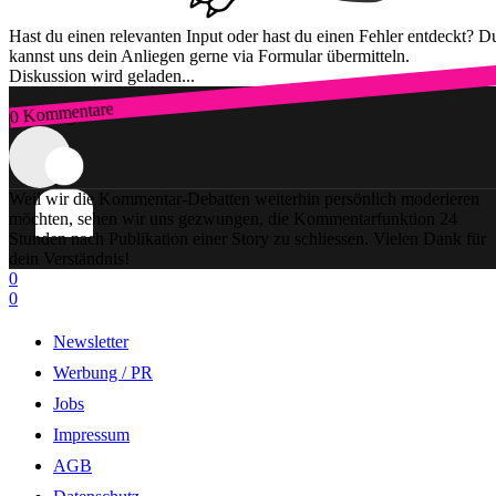
Hast du einen relevanten Input oder hast du einen Fehler entdeckt? D
kannst uns dein Anliegen gerne via Formular übermitteln.
Diskussion wird geladen...
0 Kommentare
Zum Login
Weil wir die Kommentar-Debatten weiterhin persönlich moderieren
möchten, sehen wir uns gezwungen, die Kommentarfunktion 24
Stunden nach Publikation einer Story zu schliessen. Vielen Dank für
dein Verständnis!
0
0
Newsletter
Werbung / PR
Jobs
Impressum
AGB