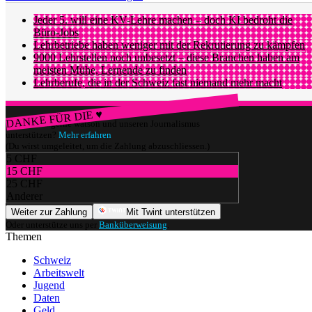
Jeder 5. will eine KV-Lehre machen – doch KI bedroht die
Büro-Jobs
Lehrbetriebe haben weniger mit der Rekrutierung zu kämpfen
9000 Lehrstellen noch unbesetzt – diese Branchen haben am
meisten Mühe, Lernende zu finden
Lehrberufe, die in der Schweiz fast niemand mehr macht
DANKE FÜR DIE ♥
Würdest du gerne watson und unseren Journalismus
unterstützen?
Mehr erfahren
(Du wirst umgeleitet, um die Zahlung abzuschliessen.)
5 CHF
15 CHF
25 CHF
Anderer
Weiter zur Zahlung
Mit Twint unterstützen
Oder unterstütze uns per
Banküberweisung
.
Themen
Schweiz
Arbeitswelt
Jugend
Daten
Geld