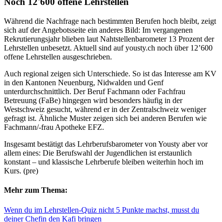
Noch 12'600 offene Lehrstellen
Während die Nachfrage nach bestimmten Berufen hoch bleibt, zeigt
sich auf der Angebotsseite ein anderes Bild: Im vergangenen
Rekrutierungsjahr blieben laut Nahtstellenbarometer 13 Prozent der
Lehrstellen unbesetzt. Aktuell sind auf yousty.ch noch über 12’600
offene Lehrstellen ausgeschrieben.
Auch regional zeigen sich Unterschiede. So ist das Interesse am KV
in den Kantonen Neuenburg, Nidwalden und Genf
unterdurchschnittlich. Der Beruf Fachmann oder Fachfrau
Betreuung (FaBe) hingegen wird besonders häufig in der
Westschweiz gesucht, während er in der Zentralschweiz weniger
gefragt ist. Ähnliche Muster zeigen sich bei anderen Berufen wie
Fachmann/-frau Apotheke EFZ.
Insgesamt bestätigt das Lehrberufsbarometer von Yousty aber vor
allem eines: Die Berufswahl der Jugendlichen ist erstaunlich
konstant – und klassische Lehrberufe bleiben weiterhin hoch im
Kurs. (pre)
Mehr zum Thema:
Wenn du im Lehrstellen-Quiz nicht 5 Punkte machst, musst du
deiner Chefin den Kafi bringen