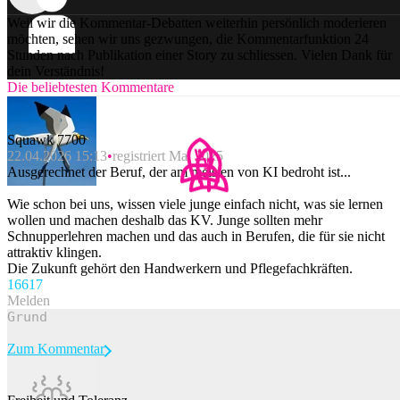
Weil wir die Kommentar-Debatten weiterhin persönlich moderieren
möchten, sehen wir uns gezwungen, die Kommentarfunktion 24
Stunden nach Publikation einer Story zu schliessen. Vielen Dank für
dein Verständnis!
Die beliebtesten Kommentare
Squawk 7700
22.04.2026 15:13
registriert Mai 2025
Ausgerechnet der Beruf, der am meisten von KI bedroht ist...
Wie schon bei uns, wissen viele junge einfach nicht, was sie lernen
wollen und machen deshalb das KV. Junge sollten mehr
Schnupperlehren machen und das auch in Berufen, die für sie nicht
attraktiv klingen.
Die Zukunft gehört den Handwerkern und Pflegefachkräften.
166
17
Melden
Zum Kommentar