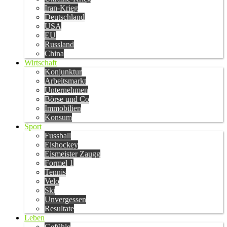
Iran-Krieg
Deutschland
USA
EU
Russland
China
Wirtschaft
Konjunktur
Arbeitsmarkt
Unternehmen
Börse und Co
Immobilien
Konsum
Sport
Fussball
Eishockey
Eismeister Zaugg
Formel 1
Tennis
Velo
Ski
Unvergessen
Resultate
Leben
Gefühle