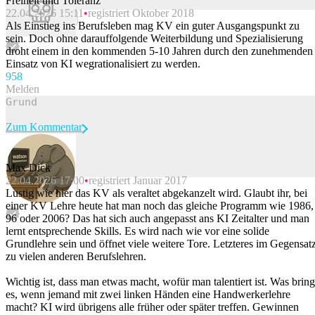
Freiheit und Toleranz
22.04.2026 15:11
registriert Oktober 2018
Beitrag melden
Als Einstieg ins Berufsleben mag KV ein guter Ausgangspunkt zu
sein. Doch ohne darauffolgende Weiterbildung und Spezialisierung
droht einem in den kommenden 5-10 Jahren durch den zunehmenden
Einsatz von KI wegrationalisiert zu werden.
95
8
Melden
Zum Kommentar
Max Dick
22.04.2026 17:00
registriert Januar 2017
Beitrag melden
Lustig wie hier das KV als veraltet abgekanzelt wird. Glaubt ihr, bei
einer KV Lehre heute hat man noch das gleiche Programm wie 1986,
96 oder 2006? Das hat sich auch angepasst ans KI Zeitalter und man
lernt entsprechende Skills. Es wird nach wie vor eine solide
Grundlehre sein und öffnet viele weitere Tore. Letzteres im Gegensat
zu vielen anderen Berufslehren.
Wichtig ist, dass man etwas macht, wofür man talentiert ist. Was bring
es, wenn jemand mit zwei linken Händen eine Handwerkerlehre
macht? KI wird übrigens alle früher oder später treffen. Gewinnen