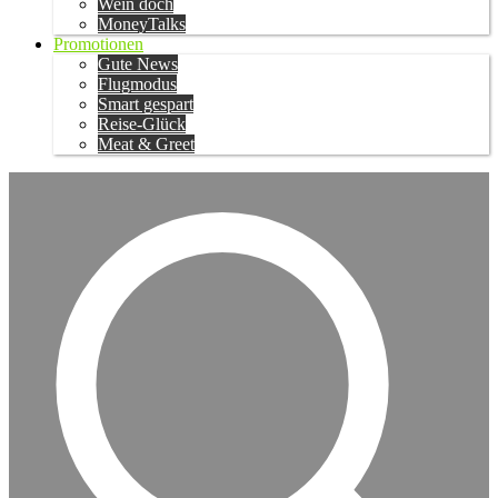
Wein doch
MoneyTalks
Promotionen
Gute News
Flugmodus
Smart gespart
Reise-Glück
Meat & Greet