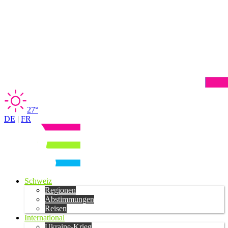
27°
DE
|
FR
Schweiz
Regionen
Abstimmungen
Reisen
International
Ukraine-Krieg