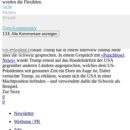
werden die Flexiblen.
54
26
Melden
Zum Kommentar
133
Alle Kommentare anzeigen
Trump teilt gegen Schweiz aus: «Kann einen Strich machen und sie
ist kein Elite-Land mehr»
US-Präsident Donald Trump hat in einem Interview einmal mehr
Beitrag melden
über die Schweiz gesprochen. In einem Gespräch mit
«Punchbowl
News»
wurde Trump erneut auf das Handelsdefizit der USA
gegenüber anderen Ländern angesprochen, welches dem US-
Präsidenten seit geraumer Zeit ein Dorn im Auge ist. Dabei
versuchte Trump, zu erklären, warum sich die USA in einer
Machtposition befinden – und verwendete dafür die Schweiz als
Beispiel.
Zur Story
0
0
Newsletter
Werbung / PR
Jobs