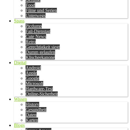
Food
Filme und Serien
Unterwegs
Spass
Picdump
Fail-Dienstag
Cute News
Retro
Gerechtigkeit siegt
Dumm gelaufen
Klischeekanone
Digital
Android
Apple
Google
Microsoft
Hardware-Test
Online-Sicherheit
Wissen
History
Gesundheit
Daten
Karten
Blogs