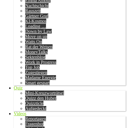
Emma Amour
Nachtschicht
Rauszeit
Gärtner Graf
KI-Kosmos
Loading …
Down by Law
Move on up
Watts On
Rat der Weisen
MoneyTalks
Sektenblog
Work in Progress
Top Job
Zugestiegen
Madame Energie
Smart gespart
Quiz
Mini-Kreuzworträtsel
Quizz den Huber
Quizzticle
Aufgedeckt
Videos
Reportagen
Fragenbot