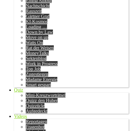
Emma Amour
Nachtschicht
Rauszeit
Gärtner Graf
KI-Kosmos
Loading …
Down by Law
Move on up
Watts On
Rat der Weisen
MoneyTalks
Sektenblog
Work in Progress
Top Job
Zugestiegen
Madame Energie
Smart gespart
Quiz
Mini-Kreuzworträtsel
Quizz den Huber
Quizzticle
Aufgedeckt
Videos
Reportagen
Fragenbot