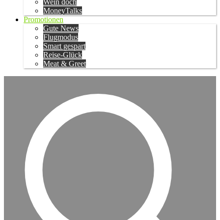
Wein doch
MoneyTalks
Promotionen
Gute News
Flugmodus
Smart gespart
Reise-Glück
Meat & Greet