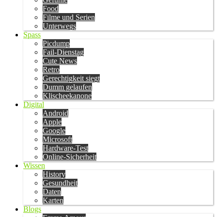
Food
Filme und Serien
Unterwegs
Spass
Picdump
Fail-Dienstag
Cute News
Retro
Gerechtigkeit siegt
Dumm gelaufen
Klischeekanone
Digital
Android
Apple
Google
Microsoft
Hardware-Test
Online-Sicherheit
Wissen
History
Gesundheit
Daten
Karten
Blogs