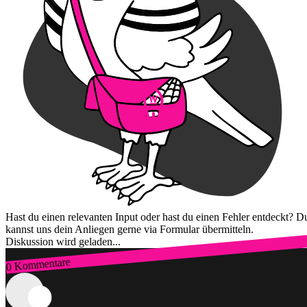
Hast du einen relevanten Input oder hast du einen Fehler entdeckt? D
kannst uns dein Anliegen gerne via Formular übermitteln.
Diskussion wird geladen...
0 Kommentare
Zum Login