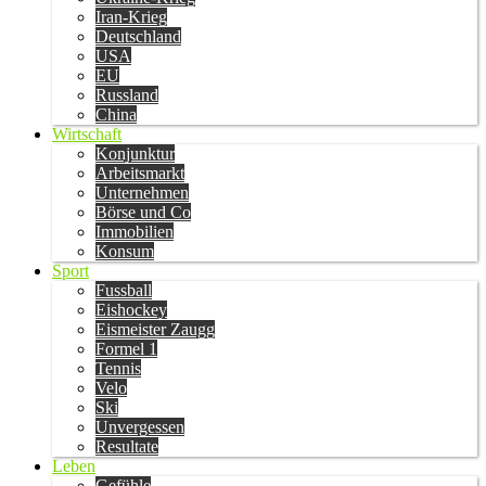
Iran-Krieg
Deutschland
USA
EU
Russland
China
Wirtschaft
Konjunktur
Arbeitsmarkt
Unternehmen
Börse und Co
Immobilien
Konsum
Sport
Fussball
Eishockey
Eismeister Zaugg
Formel 1
Tennis
Velo
Ski
Unvergessen
Resultate
Leben
Gefühle