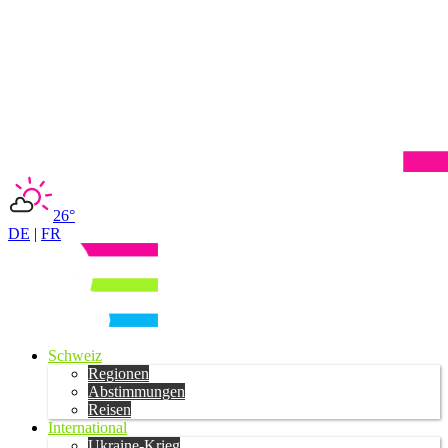
26°
DE
|
FR
Schweiz
Regionen
Abstimmungen
Reisen
International
Ukraine-Krieg