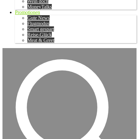
Wein doch
MoneyTalks
Promotionen
Gute News
Flugmodus
Smart gespart
Reise-Glück
Meat & Greet