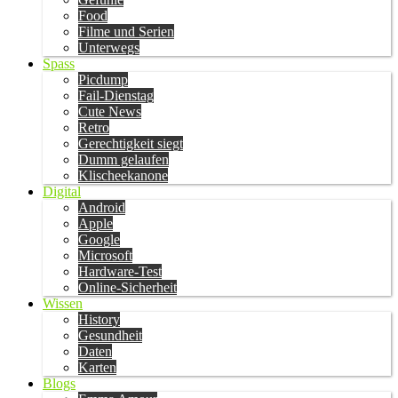
Food
Filme und Serien
Unterwegs
Spass
Picdump
Fail-Dienstag
Cute News
Retro
Gerechtigkeit siegt
Dumm gelaufen
Klischeekanone
Digital
Android
Apple
Google
Microsoft
Hardware-Test
Online-Sicherheit
Wissen
History
Gesundheit
Daten
Karten
Blogs