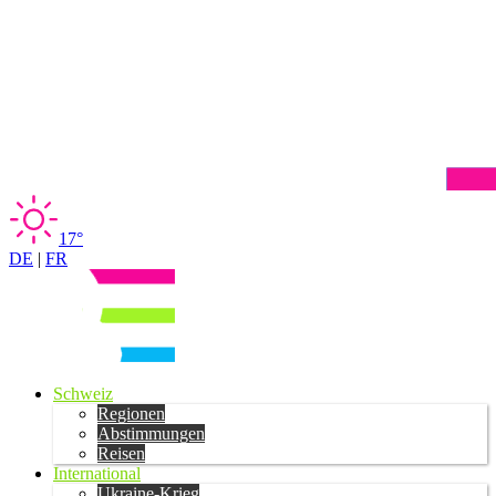
17°
DE
|
FR
Schweiz
Regionen
Abstimmungen
Reisen
International
Ukraine-Krieg