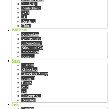
Iran-Krieg
Deutschland
USA
EU
Russland
China
Wirtschaft
Konjunktur
Arbeitsmarkt
Unternehmen
Börse und Co
Immobilien
Konsum
Sport
Fussball
Eishockey
Eismeister Zaugg
Formel 1
Tennis
Velo
Ski
Unvergessen
Resultate
Leben
Gefühle