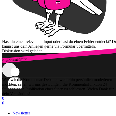
Hast du einen relevanten Input oder hast du einen Fehler entdeckt? D
kannst uns dein Anliegen gerne via Formular übermitteln.
Diskussion wird geladen...
0 Kommentare
Zum Login
Weil wir die Kommentar-Debatten weiterhin persönlich moderieren
möchten, sehen wir uns gezwungen, die Kommentarfunktion 24
Stunden nach Publikation einer Story zu schliessen. Vielen Dank für
dein Verständnis!
0
0
Newsletter