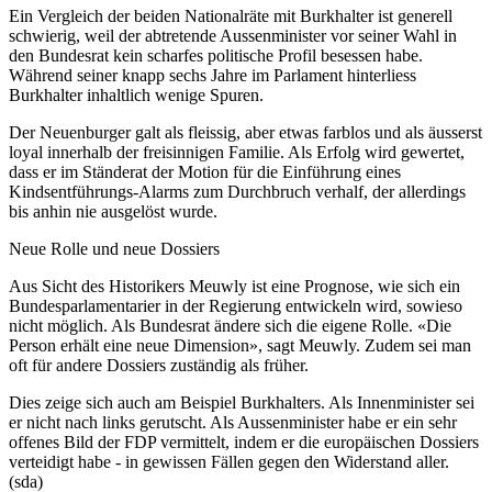
Ein Vergleich der beiden Nationalräte mit Burkhalter ist generell
schwierig, weil der abtretende Aussenminister vor seiner Wahl in
den Bundesrat kein scharfes politische Profil besessen habe.
Während seiner knapp sechs Jahre im Parlament hinterliess
Burkhalter inhaltlich wenige Spuren.
Der Neuenburger galt als fleissig, aber etwas farblos und als äusserst
loyal innerhalb der freisinnigen Familie. Als Erfolg wird gewertet,
dass er im Ständerat der Motion für die Einführung eines
Kindsentführungs-Alarms zum Durchbruch verhalf, der allerdings
bis anhin nie ausgelöst wurde.
Neue Rolle und neue Dossiers
Aus Sicht des Historikers Meuwly ist eine Prognose, wie sich ein
Bundesparlamentarier in der Regierung entwickeln wird, sowieso
nicht möglich. Als Bundesrat ändere sich die eigene Rolle. «Die
Person erhält eine neue Dimension», sagt Meuwly. Zudem sei man
oft für andere Dossiers zuständig als früher.
Dies zeige sich auch am Beispiel Burkhalters. Als Innenminister sei
er nicht nach links gerutscht. Als Aussenminister habe er ein sehr
offenes Bild der FDP vermittelt, indem er die europäischen Dossiers
verteidigt habe - in gewissen Fällen gegen den Widerstand aller.
(sda)