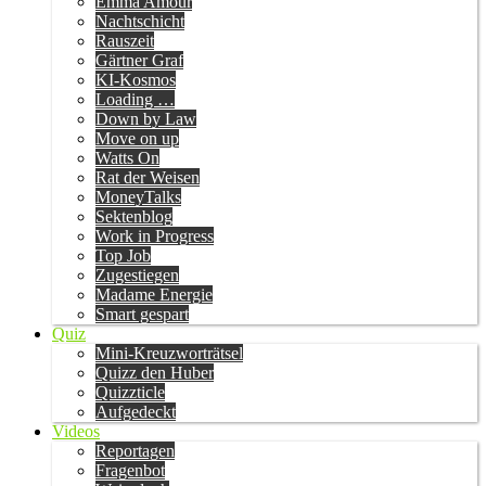
Emma Amour
Nachtschicht
Rauszeit
Gärtner Graf
KI-Kosmos
Loading …
Down by Law
Move on up
Watts On
Rat der Weisen
MoneyTalks
Sektenblog
Work in Progress
Top Job
Zugestiegen
Madame Energie
Smart gespart
Quiz
Mini-Kreuzworträtsel
Quizz den Huber
Quizzticle
Aufgedeckt
Videos
Reportagen
Fragenbot