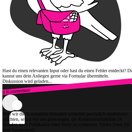
Hast du einen relevanten Input oder hast du einen Fehler entdeckt? D
kannst uns dein Anliegen gerne via Formular übermitteln.
Diskussion wird geladen...
0 Kommentare
Zum Login
Weil wir die Kommentar-Debatten weiterhin persönlich moderieren
möchten, sehen wir uns gezwungen, die Kommentarfunktion 24
Stunden nach Publikation einer Story zu schliessen. Vielen Dank für
dein Verständnis!