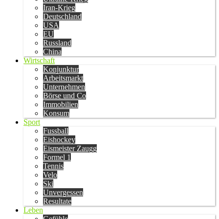
Iran-Krieg
Deutschland
USA
EU
Russland
China
Wirtschaft
Konjunktur
Arbeitsmarkt
Unternehmen
Börse und Co
Immobilien
Konsum
Sport
Fussball
Eishockey
Eismeister Zaugg
Formel 1
Tennis
Velo
Ski
Unvergessen
Resultate
Leben
Gefühle