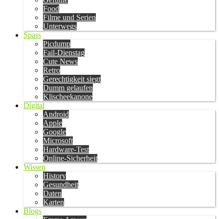
Food
Filme und Serien
Unterwegs
Spass
Picdump
Fail-Dienstag
Cute News
Retro
Gerechtigkeit siegt
Dumm gelaufen
Klischeekanone
Digital
Android
Apple
Google
Microsoft
Hardware-Test
Online-Sicherheit
Wissen
History
Gesundheit
Daten
Karten
Blogs