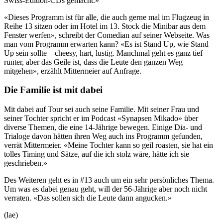
Swiss-Edition-CDs gemacht.»
«Dieses Programm ist für alle, die auch gerne mal im Flugzeug in
Reihe 13 sitzen oder im Hotel im 13. Stock die Minibar aus dem
Fenster werfen», schreibt der Comedian auf seiner Webseite. Was
man vom Programm erwarten kann? «Es ist Stand Up, wie Stand
Up sein sollte – cheesy, hart, lustig. Manchmal geht es ganz tief
runter, aber das Geile ist, dass die Leute den ganzen Weg
mitgehen», erzählt Mittermeier auf Anfrage.
Die Familie ist mit dabei
Mit dabei auf Tour sei auch seine Familie. Mit seiner Frau und
seiner Tochter spricht er im Podcast «Synapsen Mikado» über
diverse Themen, die eine 14-Jährige bewegen. Einige Dia- und
Trialoge davon hätten ihren Weg auch ins Programm gefunden,
verrät Mittermeier. «Meine Tochter kann so geil roasten, sie hat ein
tolles Timing und Sätze, auf die ich stolz wäre, hätte ich sie
geschrieben.»
Des Weiteren geht es in #13 auch um ein sehr persönliches Thema.
Um was es dabei genau geht, will der 56-Jährige aber noch nicht
verraten. «Das sollen sich die Leute dann angucken.»
(lae)