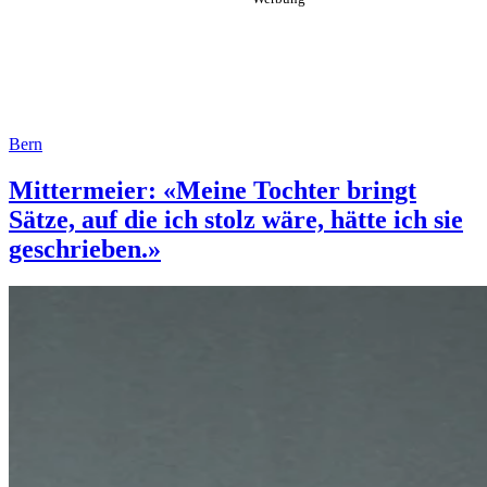
Bern
Mittermeier: «Meine Tochter bringt
Sätze, auf die ich stolz wäre, hätte ich sie
geschrieben.»