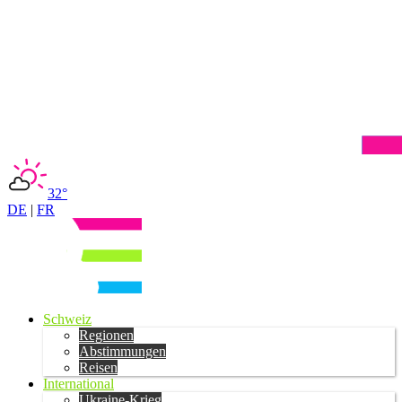
32°
DE
|
FR
Schweiz
Regionen
Abstimmungen
Reisen
International
Ukraine-Krieg