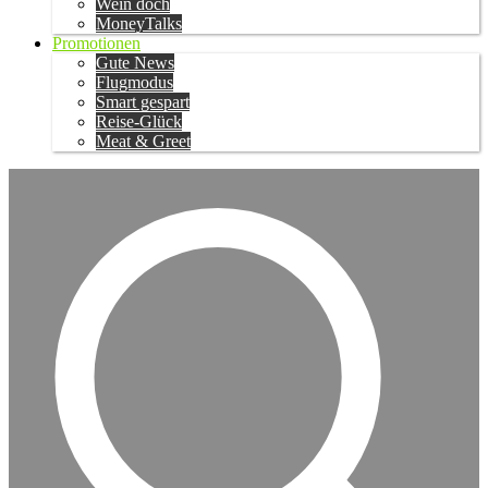
Wein doch
MoneyTalks
Promotionen
Gute News
Flugmodus
Smart gespart
Reise-Glück
Meat & Greet