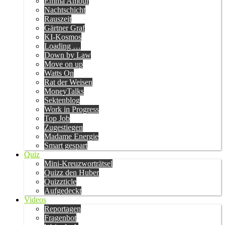
Emma Amour
Nachtschicht
Rauszeit
Gärtner Graf
KI-Kosmos
Loading …
Down by Law
Move on up
Watts On
Rat der Weisen
MoneyTalks
Sektenblog
Work in Progress
Top Job
Zugestiegen
Madame Energie
Smart gespart
Quiz
Mini-Kreuzworträtsel
Quizz den Huber
Quizzticle
Aufgedeckt
Videos
Reportagen
Fragenbot