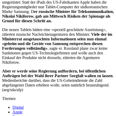
umgerüstet: Statt der iPads des US-Fabrikanten Apple haben die
Regierungsmitglieder nun Tablet-Computer der südkoreanischen
Marke Samsung. D
er russische Minister für Telekommunikation,
Nikolai Nikiforow, gab am Mittwoch Risiken der Spionage als
Grund für diesen Schritt an.
Die neuen Tablets hätten eine «speziell geschützte Ausrüstung»,
zitierten russische Nachrichtenagenturen den Minister.
Viele der im
Ministerrat ausgetauschten Informationen seien nun einmal
«geheim und die Geräte von Samsung entsprechen diesen
Forderungen vollständig»
, sagte er. Russland plane zwar keine
Sanktionen gegen US-Technologiefirmen und wolle auch den
Einkauf der Produkte nicht drosseln, zitierten die Agenturen
Nikiforow.
Aber er werde seine Regierung auffordern, bei öffentlichen
Aufträgen bei der Wahl ihrer Partner Sorgfalt walten zu lassen
.
Medienberichte darüber, dass die US-Geheimdienste die Zahl
abgefangener Daten erhöhen wolle, seien natürlich beunruhigend.
(aeg/sda/afp)
Themen
Digital
Apple