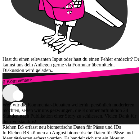
Hast du einen relevanten Input oder hast du einen Fehler entdeckt? D
kannst uns dein Anliegen gerne via Formular übermitteln.
Diskussion wird geladen...
0 Kommentare
Zum Login
Weil wir die Kommentar-Debatten weiterhin persönlich moderieren
möchten, sehen wir uns gezwungen, die Kommentarfunktion 24
Stunden nach Publikation einer Story zu schliessen. Vielen Dank für
dein Verständnis!
Riehen BS erfasst neu biometrische Daten für Pässe und IDs
In Riehen BS können ab August biometrische Daten für Pässe und
Identitätskarten erfasst werden. Es handelt sich um ein Novum.