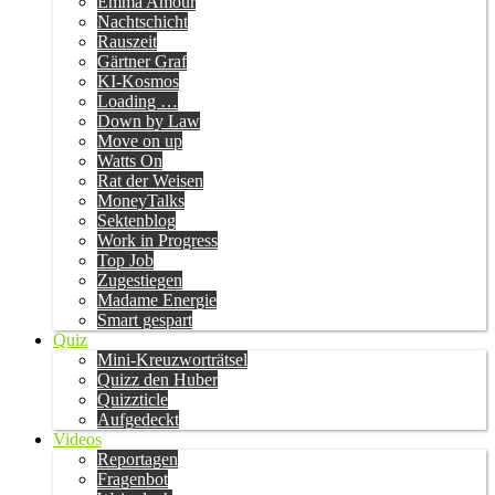
Emma Amour
Nachtschicht
Rauszeit
Gärtner Graf
KI-Kosmos
Loading …
Down by Law
Move on up
Watts On
Rat der Weisen
MoneyTalks
Sektenblog
Work in Progress
Top Job
Zugestiegen
Madame Energie
Smart gespart
Quiz
Mini-Kreuzworträtsel
Quizz den Huber
Quizzticle
Aufgedeckt
Videos
Reportagen
Fragenbot