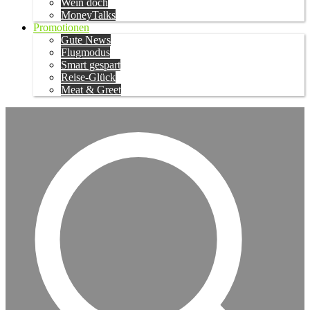
Wein doch
MoneyTalks
Promotionen
Gute News
Flugmodus
Smart gespart
Reise-Glück
Meat & Greet