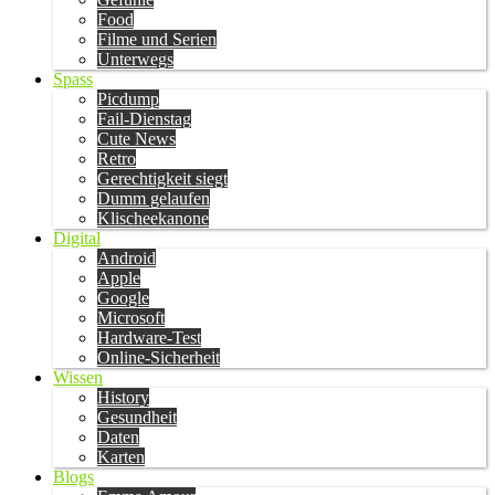
Food
Filme und Serien
Unterwegs
Spass
Picdump
Fail-Dienstag
Cute News
Retro
Gerechtigkeit siegt
Dumm gelaufen
Klischeekanone
Digital
Android
Apple
Google
Microsoft
Hardware-Test
Online-Sicherheit
Wissen
History
Gesundheit
Daten
Karten
Blogs