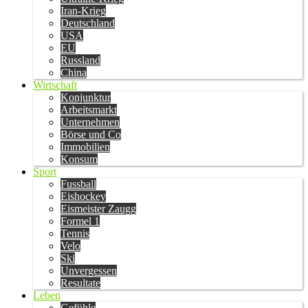
Iran-Krieg
Deutschland
USA
EU
Russland
China
Wirtschaft
Konjunktur
Arbeitsmarkt
Unternehmen
Börse und Co
Immobilien
Konsum
Sport
Fussball
Eishockey
Eismeister Zaugg
Formel 1
Tennis
Velo
Ski
Unvergessen
Resultate
Leben
Gefühle