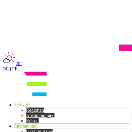
20°
DE
|
FR
Schweiz
Regionen
Abstimmungen
Reisen
International
Ukraine-Krieg