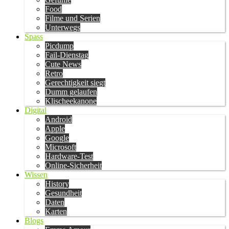
Food
Filme und Serien
Unterwegs
Spass
Picdump
Fail-Dienstag
Cute News
Retro
Gerechtigkeit siegt
Dumm gelaufen
Klischeekanone
Digital
Android
Apple
Google
Microsoft
Hardware-Test
Online-Sicherheit
Wissen
History
Gesundheit
Daten
Karten
Blogs