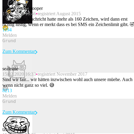
TanookiStormtrooper
15.02.2020 16:46
registriert August 2015
Ich hoffe die Nachricht hatte mehr als 160 Zeichen, wird dann erst
richtig lustig, wenn er merkt dass es bei SMS ein Zeichenlimit gibt. 
119
4
Melden
Zum Kommentar
sealeane
15.02.2020 16:33
registriert November 2017
Beitrag melden
Sind wir fair... wir hätten inzwischen wohl auch unsere müehe. Auch
wenn nicht ganz so viel. 😅
82
13
Melden
Zum Kommentar
tzhkuda7