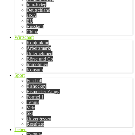
Iran-Krieg
Deutschland
USA
EU
Russland
China
Wirtschaft
Konjunktur
Arbeitsmarkt
Unternehmen
Börse und Co
Immobilien
Konsum
Sport
Fussball
Eishockey
Eismeister Zaugg
Formel 1
Tennis
Velo
Ski
Unvergessen
Resultate
Leben
Gefühle