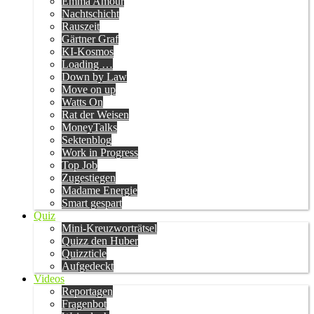
Emma Amour
Nachtschicht
Rauszeit
Gärtner Graf
KI-Kosmos
Loading …
Down by Law
Move on up
Watts On
Rat der Weisen
MoneyTalks
Sektenblog
Work in Progress
Top Job
Zugestiegen
Madame Energie
Smart gespart
Quiz
Mini-Kreuzworträtsel
Quizz den Huber
Quizzticle
Aufgedeckt
Videos
Reportagen
Fragenbot