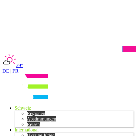
29°
DE
|
FR
Schweiz
Regionen
Abstimmungen
Reisen
International
Ukraine-Krieg