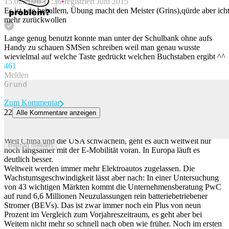
15.02.2020 17:36
registriert Juni 2015
Beitrag melden
Es ist wie bei allem, Übung macht den Meister (Grins),qürde aber ich
mehr zurückwollen
Lange genug benutzt konnte man unter der Schulbank ohne aufs
Handy zu schauen SMSen schreiben weil man genau wusste
wievielmal auf welche Taste gedrückt welchen Buchstaben ergibt ^^
46
1
Melden
Zum Kommentar
22
Alle Kommentare anzeigen
6,6 Millionen neue E-Autos weltweit, aber Stromer setzen sich noch
nicht überall durch
Weil China und die USA schwächeln, geht es auch weltweit nur
Beitrag melden
noch langsamer mit der E-Mobilität voran. In Europa läuft es
deutlich besser.
Weltweit werden immer mehr Elektroautos zugelassen. Die
Wachstumsgeschwindigkeit lässt aber nach: In einer Untersuchung
von 43 wichtigen Märkten kommt die Unternehmensberatung PwC
auf rund 6,6 Millionen Neuzulassungen rein batteriebetriebener
Stromer (BEVs). Das ist zwar immer noch ein Plus von neun
Prozent im Vergleich zum Vorjahreszeitraum, es geht aber bei
Weitem nicht mehr so schnell nach oben wie früher. Noch im ersten