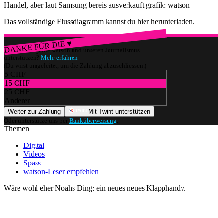
Handel, aber laut Samsung bereis ausverkauft.
grafik: watson
Das vollständige Flussdiagramm kannst du hier
herunterladen
.
DANKE FÜR DIE ♥
Würdest du gerne watson und unseren Journalismus
unterstützen?
Mehr erfahren
(Du wirst umgeleitet, um die Zahlung abzuschliessen.)
5 CHF
15 CHF
25 CHF
Anderer
Weiter zur Zahlung
Mit Twint unterstützen
Oder unterstütze uns per
Banküberweisung
.
Themen
Digital
Videos
Spass
watson-Leser empfehlen
Wäre wohl eher Noahs Ding: ein neues neues Klapphandy.