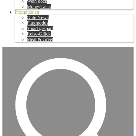
Wein doch
MoneyTalks
Promotionen
Gute News
Flugmodus
Smart gespart
Reise-Glück
Meat & Greet