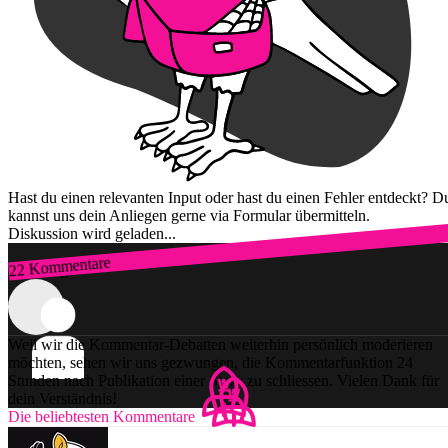
Hast du einen relevanten Input oder hast du einen Fehler entdeckt? D
kannst uns dein Anliegen gerne via Formular übermitteln.
Diskussion wird geladen...
22 Kommentare
Zum Login
Weil wir die Kommentar-Debatten weiterhin persönlich moderieren
möchten, sehen wir uns gezwungen, die Kommentarfunktion 24
Stunden nach Publikation einer Story zu schliessen. Vielen Dank für
dein Verständnis!
Die beliebtesten Kommentare