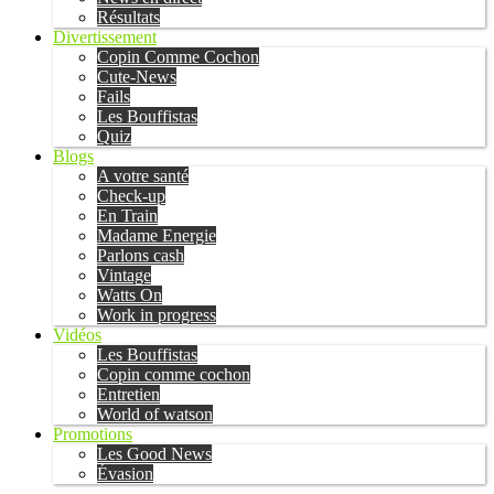
Résultats
Divertissement
Copin Comme Cochon
Cute-News
Fails
Les Bouffistas
Quiz
Blogs
A votre santé
Check-up
En Train
Madame Energie
Parlons cash
Vintage
Watts On
Work in progress
Vidéos
Les Bouffistas
Copin comme cochon
Entretien
World of watson
Promotions
Les Good News
Évasion