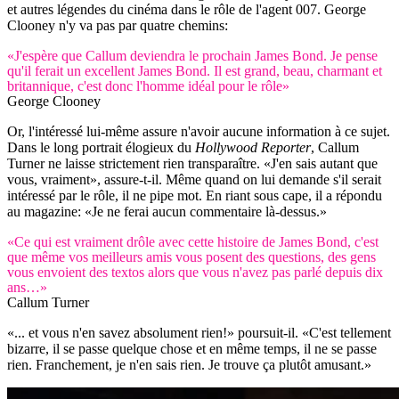
et autres légendes du cinéma dans le rôle de l'agent 007. George
Clooney n'y va pas par quatre chemins:
«J'espère que Callum deviendra le prochain James Bond. Je pense
qu'il ferait un excellent James Bond. Il est grand, beau, charmant et
britannique, c'est donc l'homme idéal pour le rôle»
George Clooney
Or, l'intéressé lui-même assure n'avoir aucune information à ce sujet.
Dans le long portrait élogieux du
Hollywood Reporter
, Callum
Turner ne laisse strictement rien transparaître. «J'en sais autant que
vous, vraiment», assure-t-il. Même quand on lui demande s'il serait
intéressé par le rôle, il ne pipe mot. En riant sous cape, il a répondu
au magazine: «Je ne ferai aucun commentaire là-dessus.»
«Ce qui est vraiment drôle avec cette histoire de James Bond, c'est
que même vos meilleurs amis vous posent des questions, des gens
vous envoient des textos alors que vous n'avez pas parlé depuis dix
ans…»
Callum Turner
«... et vous n'en savez absolument rien!» poursuit-il. «C'est tellement
bizarre, il se passe quelque chose et en même temps, il ne se passe
rien. Franchement, je n'en sais rien. Je trouve ça plutôt amusant.»