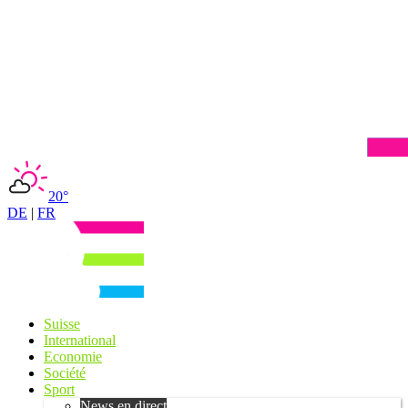
20°
DE
|
FR
Suisse
International
Economie
Société
Sport
News en direct