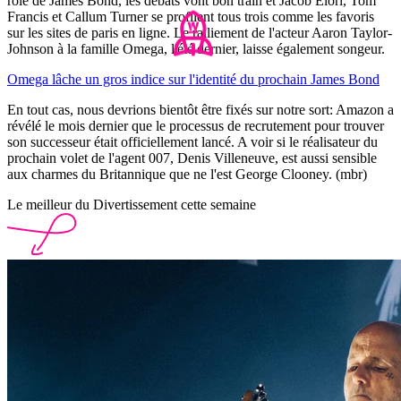
rôle de James Bond, les débats vont bon train et Jacob Elori, Tom
Francis et Callum Turner se profilent tous trois comme les favoris
sur les sites de paris en ligne. Le ralliement de l'acteur Aaron Taylor-
Johnson à la famille Omega, l'été dernier, laisse également songeur.
Omega lâche un gros indice sur l'identité du prochain James Bond
En tout cas, nous devrions bientôt être fixés sur notre sort: Amazon a
révélé le mois dernier que le processus de recrutement pour trouver
son successeur était officiellement lancé. A voir si le réalisateur du
prochain volet de l'agent 007, Denis Villeneuve, est aussi sensible
aux charmes du Britannique que ne l'est George Clooney. (mbr)
Le meilleur du Divertissement cette semaine