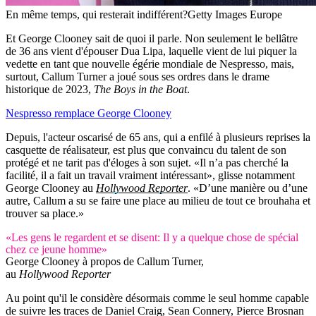
En même temps, qui resterait indifférent?
Getty Images Europe
Et George Clooney sait de quoi il parle. Non seulement le bellâtre
de 36 ans vient d'épouser Dua Lipa, laquelle vient de lui piquer la
vedette en tant que nouvelle égérie mondiale de Nespresso, mais,
surtout, Callum Turner a joué sous ses ordres dans le drame
historique de 2023,
The Boys in the Boat
.
Nespresso remplace George Clooney
Depuis, l'acteur oscarisé de 65 ans, qui a enfilé à plusieurs reprises la
casquette de réalisateur, est plus que convaincu du talent de son
protégé et ne tarit pas d'éloges à son sujet. «Il n’a pas cherché la
facilité, il a fait un travail vraiment intéressant», glisse notamment
George Clooney au
Hollywood Reporter
. «D’une manière ou d’une
autre, Callum a su se faire une place au milieu de tout ce brouhaha et
trouver sa place.»
«Les gens le regardent et se disent: Il y a quelque chose de spécial
chez ce jeune homme»
George Clooney à propos de Callum Turner,
au
Hollywood Reporter
Au point qu'il le considère désormais comme le seul homme capable
de suivre les traces de Daniel Craig, Sean Connery, Pierce Brosnan