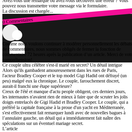
Avez-vous une remarque ou avez-vous découvert une erreur ? Vous
pouvez nous transmettre votre message via le formulaire.
La discussion est chargée...
0 Commentaires
Connexion
Comme nous voulons continuer à modérer personnellement les débats
de commentaires, nous sommes obligés de fermer la fonction de
commentaire 72 heures après la publication d’un article. Merci de vot
compréhension!
Ce couple ultra célèbre s'est-il marié en secret? Un détail intrigue
Alors qu'ils gambadent amoureusement dans les rues de Paris,
l'acteur Bradley Cooper et le top model Gigi Hadid ont défrayé (un
peu) malgré eux la chronique. Le couple, farouchement discret,
aurait-il franchi une étape supérieure?
Creux de l'été et manque d'actu people obligent, ces derniers jours,
les internautes n'avaient rien de mieux à faire que de scruter les jolis
doigts entrelacés de Gigi Hadid et Bradley Cooper. Le couple, qui a
préféré la capitale française à la proue d'un yacht en Méditerranée,
s'est effectivement fait remarquer lundi avec de nouvelles bagues à
l’annulaire gauche, un détail qui a immédiatement fait naître des
spéculations sur un éventuel mariage secret.
L’article