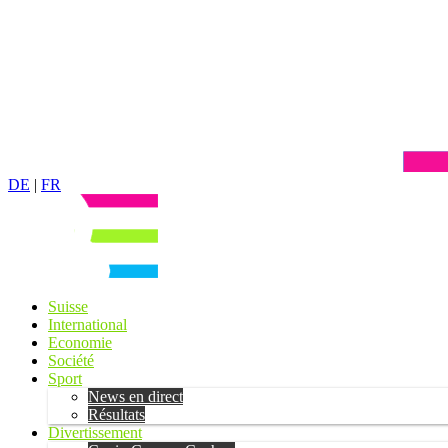
DE
|
FR
Suisse
International
Economie
Société
Sport
News en direct
Résultats
Divertissement