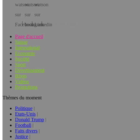
Téléchargez l’app!
Page d'accueil
Suisse
International
Economie
Société
Sport
Divertissement
Blogs
Vidéos
Promotions
Thèmes du moment
Politique
Etats-Unis
Donald Trump
Football
Faits divers
Justice