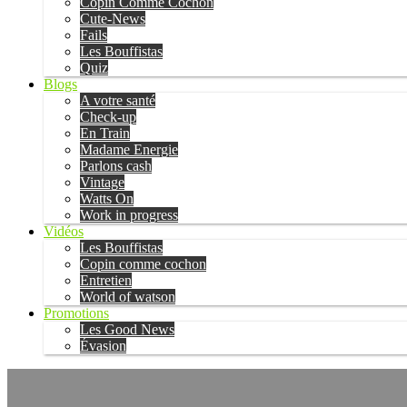
Copin Comme Cochon
Cute-News
Fails
Les Bouffistas
Quiz
Blogs
A votre santé
Check-up
En Train
Madame Energie
Parlons cash
Vintage
Watts On
Work in progress
Vidéos
Les Bouffistas
Copin comme cochon
Entretien
World of watson
Promotions
Les Good News
Évasion