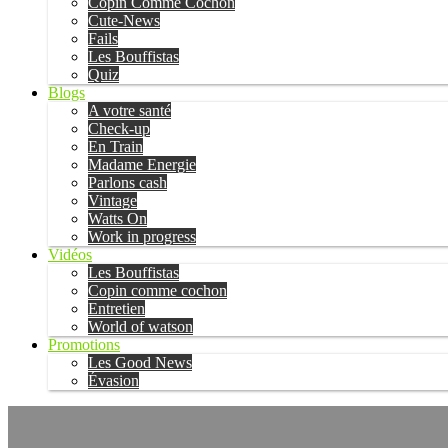
Copin Comme Cochon
Cute-News
Fails
Les Bouffistas
Quiz
Blogs
A votre santé
Check-up
En Train
Madame Energie
Parlons cash
Vintage
Watts On
Work in progress
Vidéos
Les Bouffistas
Copin comme cochon
Entretien
World of watson
Promotions
Les Good News
Évasion