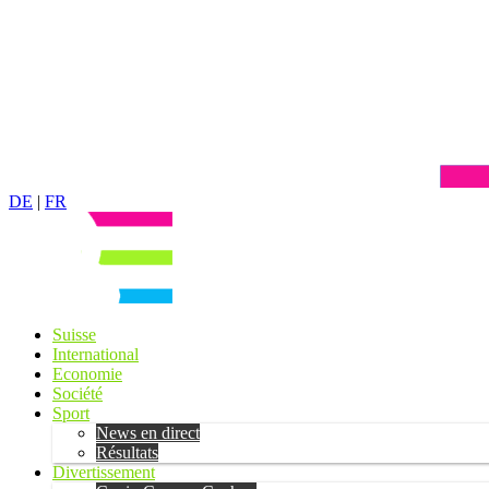
DE
|
FR
Suisse
International
Economie
Société
Sport
News en direct
Résultats
Divertissement