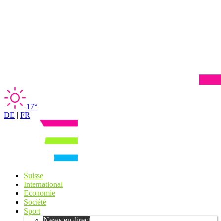
17°
DE
|
FR
Suisse
International
Economie
Société
Sport
News en direct