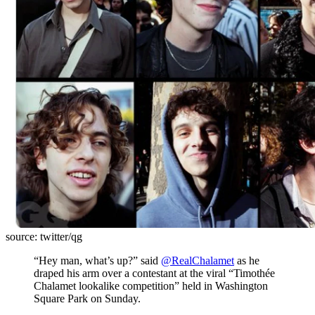
source: twitter/qg
“Hey man, what’s up?” said
@RealChalamet
as he
draped his arm over a contestant at the viral “Timothée
Chalamet lookalike competition” held in Washington
Square Park on Sunday.