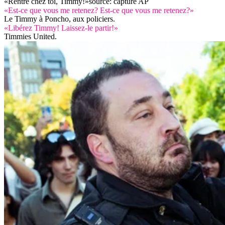
«Rentre chez toi, Timmy!»
source: capture AP
«Est-ce que vous me retenez? Est-ce que vous me retenez?»
Le Timmy à Poncho, aux policiers.
«Libérez Timmy! Laissez-le partir!»
Timmies United.