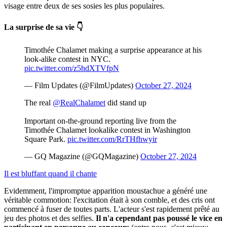
visage entre deux de ses sosies les plus populaires.
La surprise de sa vie 👇
Timothée Chalamet making a surprise appearance at his
look-alike contest in NYC.
pic.twitter.com/z5hdXTVfpN
— Film Updates (@FilmUpdates)
October 27, 2024
The real
@RealChalamet
did stand up
Important on-the-ground reporting live from the
Timothée Chalamet lookalike contest in Washington
Square Park.
pic.twitter.com/RrTHfhwyir
— GQ Magazine (@GQMagazine)
October 27, 2024
Il est bluffant quand il chante
Evidemment, l'impromptue apparition moustachue a généré une
véritable commotion: l'excitation était à son comble, et des cris ont
commencé à fuser de toutes parts. L'acteur s'est rapidement prêté au
jeu des photos et des selfies.
Il n'a cependant pas poussé le vice en