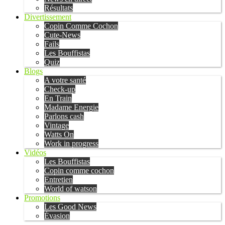
Résultats
Divertissement
Copin Comme Cochon
Cute-News
Fails
Les Bouffistas
Quiz
Blogs
A votre santé
Check-up
En Train
Madame Energie
Parlons cash
Vintage
Watts On
Work in progress
Vidéos
Les Bouffistas
Copin comme cochon
Entretien
World of watson
Promotions
Les Good News
Évasion