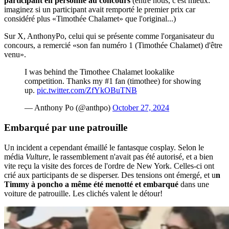
participant en personne au concours
(entre nous, c'est mieux:
imaginez si un participant avait remporté le premier prix car
considéré plus «Timothée Chalamet» que l'original...)
Sur X, AnthonyPo, celui qui se présente comme l'organisateur du
concours, a remercié «son fan numéro 1 (Timothée Chalamet) d'être
venu».
I was behind the Timothee Chalamet lookalike
competition. Thanks my #1 fan (timothee) for showing
up.
pic.twitter.com/ZfYkOBuTNB
— Anthony Po (@anthpo)
October 27, 2024
Embarqué par une patrouille
Un incident a cependant émaillé le fantasque cosplay. Selon le
média
Vulture
, le rassemblement n'avait pas été autorisé, et a bien
vite reçu la visite des forces de l'ordre de New York. Celles-ci ont
crié aux participants de se disperser. Des tensions ont émergé, et u
n
Timmy à poncho a même été menotté et embarqué
dans une
voiture de patrouille. Les clichés valent le détour!