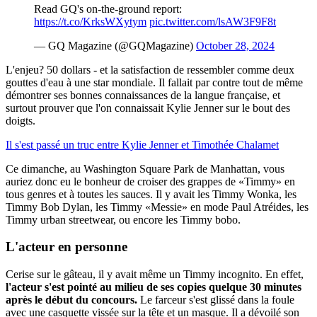
Read GQ's on-the-ground report:
https://t.co/KrksWXytym
pic.twitter.com/lsAW3F9F8t
— GQ Magazine (@GQMagazine)
October 28, 2024
L'enjeu? 50 dollars - et la satisfaction de ressembler comme deux
gouttes d'eau à une star mondiale. Il fallait par contre tout de même
démontrer ses bonnes connaissances de la langue française, et
surtout prouver que l'on connaissait Kylie Jenner sur le bout des
doigts.
Il s'est passé un truc entre Kylie Jenner et Timothée Chalamet
Ce dimanche, au Washington Square Park de Manhattan, vous
auriez donc eu le bonheur de croiser des grappes de «Timmy» en
tous genres et à toutes les sauces. Il y avait les Timmy Wonka, les
Timmy Bob Dylan, les Timmy «Messie» en mode Paul Atréides, les
Timmy urban streetwear, ou encore les Timmy bobo.
L'acteur en personne
Cerise sur le gâteau, il y avait même un Timmy incognito. En effet,
l'acteur s'est pointé au milieu de ses copies quelque 30 minutes
après le début du concours.
Le farceur s'est glissé dans la foule
avec une casquette vissée sur la tête et un masque. Il a dévoilé son