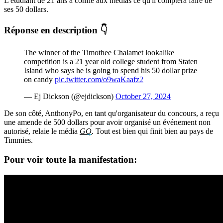
L'étudiant de 21 ans a confié aux médias ce qu'il comptera faire de
ses 50 dollars.
Réponse en description 👇
The winner of the Timothee Chalamet lookalike
competition is a 21 year old college student from Staten
Island who says he is going to spend his 50 dollar prize
on candy
pic.twitter.com/o9waKaafz2
— Ej Dickson (@ejdickson)
October 27, 2024
De son côté, AnthonyPo, en tant qu'organisateur du concours, a reçu
une amende de 500 dollars pour avoir organisé un événement non
autorisé, relaie le média
GQ
. Tout est bien qui finit bien au pays de
Timmies.
Pour voir toute la manifestation: