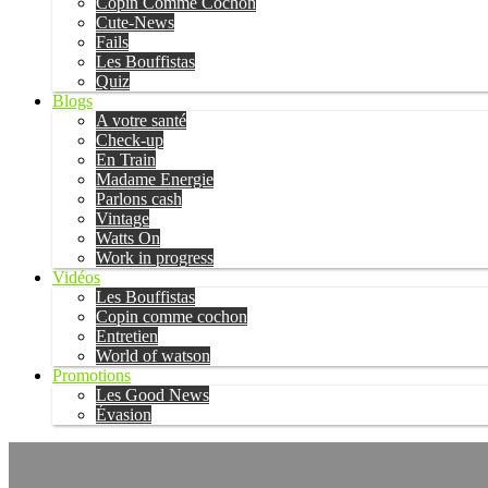
Copin Comme Cochon
Cute-News
Fails
Les Bouffistas
Quiz
Blogs
A votre santé
Check-up
En Train
Madame Energie
Parlons cash
Vintage
Watts On
Work in progress
Vidéos
Les Bouffistas
Copin comme cochon
Entretien
World of watson
Promotions
Les Good News
Évasion