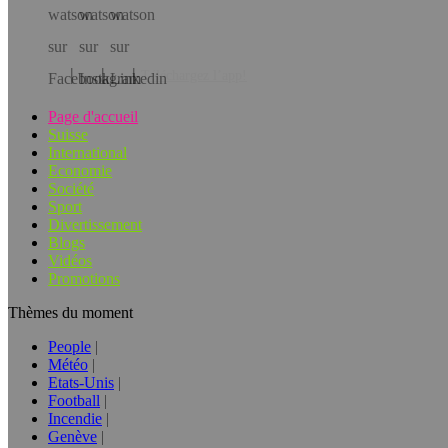
Téléchargez l’app!
Page d'accueil
Suisse
International
Economie
Société
Sport
Divertissement
Blogs
Vidéos
Promotions
Thèmes du moment
People
Météo
Etats-Unis
Football
Incendie
Genève