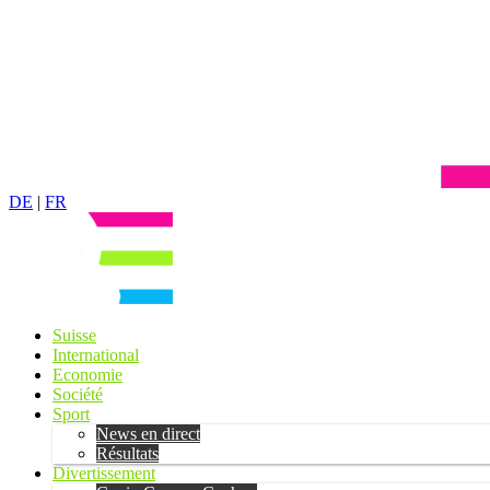
DE
|
FR
Suisse
International
Economie
Société
Sport
News en direct
Résultats
Divertissement