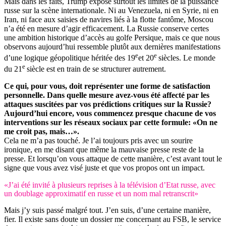
Mais dans les faits, Trump expose surtout les limites de la puissance
russe sur la scène internationale. Ni au Venezuela, ni en Syrie, ni en
Iran, ni face aux saisies de navires liés à la flotte fantôme, Moscou
n’a été en mesure d’agir efficacement. La Russie conserve certes
une ambition historique d’accès au golfe Persique, mais ce que nous
observons aujourd’hui ressemble plutôt aux dernières manifestations
e
e
d’une logique géopolitique héritée des 19
et 20
siècles. Le monde
e
du 21
siècle est en train de se structurer autrement.
Ce qui, pour vous, doit représenter une forme de satisfaction
personnelle. Dans quelle mesure avez-vous été affecté par les
attaques suscitées par vos prédictions critiques sur la Russie?
Aujourd’hui encore, vous commencez presque chacune de vos
interventions sur les réseaux sociaux par cette formule: «On ne
me croit pas, mais…».
Cela ne m’a pas touché. Je l’ai toujours pris avec un sourire
ironique, en me disant que même la mauvaise presse reste de la
presse. Et lorsqu’on vous attaque de cette manière, c’est avant tout le
signe que vous avez visé juste et que vos propos ont un impact.
«J’ai été invité à plusieurs reprises à la télévision d’Etat russe, avec
un doublage approximatif en russe et un nom mal retranscrit»
Mais j’y suis passé malgré tout. J’en suis, d’une certaine manière,
fier. Il existe sans doute un dossier me concernant au FSB, le service