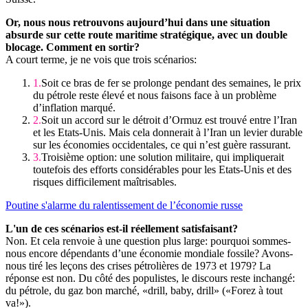
Or, nous nous retrouvons aujourd’hui dans une situation
absurde sur cette route maritime stratégique, avec un double
blocage. Comment en sortir?
A court terme, je ne vois que trois scénarios:
Soit ce bras de fer se prolonge pendant des semaines, le prix
du pétrole reste élevé et nous faisons face à un problème
d’inflation marqué.
Soit un accord sur le détroit d’Ormuz est trouvé entre l’Iran
et les Etats-Unis. Mais cela donnerait à l’Iran un levier durable
sur les économies occidentales, ce qui n’est guère rassurant.
Troisième option: une solution militaire, qui impliquerait
toutefois des efforts considérables pour les Etats-Unis et des
risques difficilement maîtrisables.
Poutine s'alarme du ralentissement de l’économie russe
L'un de ces scénarios est-il réellement satisfaisant?
Non. Et cela renvoie à une question plus large: pourquoi sommes-
nous encore dépendants d’une économie mondiale fossile? Avons-
nous tiré les leçons des crises pétrolières de 1973 et 1979? La
réponse est non. Du côté des populistes, le discours reste inchangé:
du pétrole, du gaz bon marché, «drill, baby, drill» («Forez à tout
va!»).