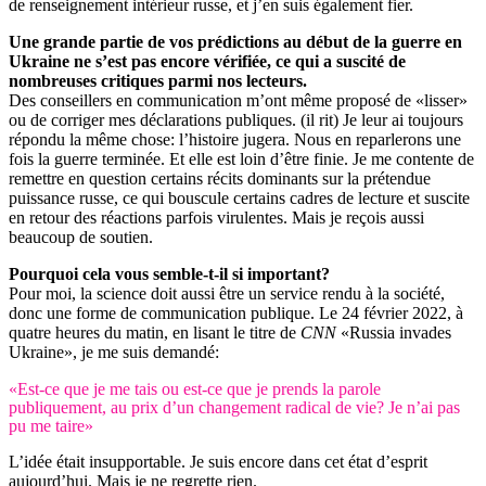
de renseignement intérieur russe, et j’en suis également fier.
Une grande partie de vos prédictions au début de la guerre en
Ukraine ne s’est pas encore vérifiée, ce qui a suscité de
nombreuses critiques parmi nos lecteurs.
Des conseillers en communication m’ont même proposé de «lisser»
ou de corriger mes déclarations publiques. (il rit) Je leur ai toujours
répondu la même chose: l’histoire jugera. Nous en reparlerons une
fois la guerre terminée. Et elle est loin d’être finie. Je me contente de
remettre en question certains récits dominants sur la prétendue
puissance russe, ce qui bouscule certains cadres de lecture et suscite
en retour des réactions parfois virulentes. Mais je reçois aussi
beaucoup de soutien.
Pourquoi cela vous semble-t-il si important?
Pour moi, la science doit aussi être un service rendu à la société,
donc une forme de communication publique. Le 24 février 2022, à
quatre heures du matin, en lisant le titre de
CNN
«Russia invades
Ukraine», je me suis demandé:
«Est-ce que je me tais ou est-ce que je prends la parole
publiquement, au prix d’un changement radical de vie? Je n’ai pas
pu me taire»
L’idée était insupportable. Je suis encore dans cet état d’esprit
aujourd’hui. Mais je ne regrette rien.