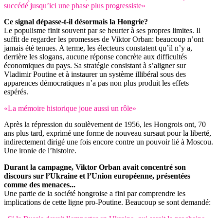
succédé jusqu’ici une phase plus progressiste»
Ce signal dépasse-t-il désormais la Hongrie?
Le populisme finit souvent par se heurter à ses propres limites. Il
suffit de regarder les promesses de Viktor Orban: beaucoup n’ont
jamais été tenues. A terme, les électeurs constatent qu’il n’y a,
derrière les slogans, aucune réponse concrète aux difficultés
économiques du pays. Sa stratégie consistant à s’aligner sur
Vladimir Poutine et à instaurer un système illibéral sous des
apparences démocratiques n’a pas non plus produit les effets
espérés.
«La mémoire historique joue aussi un rôle»
Après la répression du soulèvement de 1956, les Hongrois ont, 70
ans plus tard, exprimé une forme de nouveau sursaut pour la liberté,
indirectement dirigé une fois encore contre un pouvoir lié à Moscou.
Une ironie de l’histoire.
Durant la campagne, Viktor Orban avait concentré son
discours sur l’Ukraine et l’Union européenne, présentées
comme des menaces...
Une partie de la société hongroise a fini par comprendre les
implications de cette ligne pro-Poutine. Beaucoup se sont demandé: