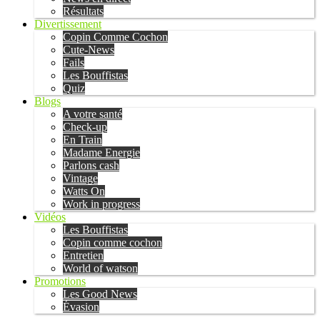
Résultats
Divertissement
Copin Comme Cochon
Cute-News
Fails
Les Bouffistas
Quiz
Blogs
A votre santé
Check-up
En Train
Madame Energie
Parlons cash
Vintage
Watts On
Work in progress
Vidéos
Les Bouffistas
Copin comme cochon
Entretien
World of watson
Promotions
Les Good News
Évasion