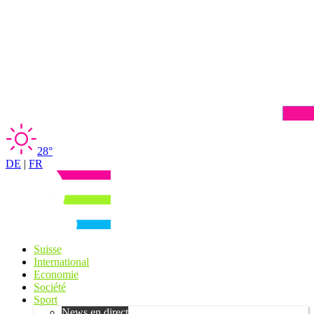
28°
DE
|
FR
Suisse
International
Economie
Société
Sport
News en direct