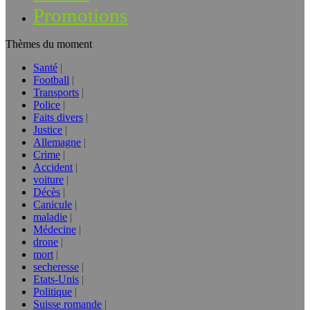
Promotions
Thèmes du moment
Santé
Football
Transports
Police
Faits divers
Justice
Allemagne
Crime
Accident
voiture
Décès
Canicule
maladie
Médecine
drone
mort
secheresse
Etats-Unis
Politique
Suisse romande