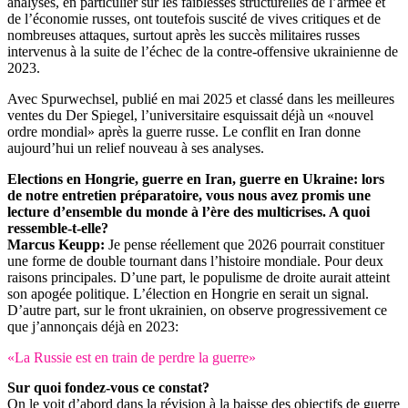
analyses, en particulier sur les faiblesses structurelles de l’armée et
de l’économie russes, ont toutefois suscité de vives critiques et de
nombreuses attaques, surtout après les succès militaires russes
intervenus à la suite de l’échec de la contre-offensive ukrainienne de
2023.
Avec Spurwechsel, publié en mai 2025 et classé dans les meilleures
ventes du Der Spiegel, l’universitaire esquissait déjà un «nouvel
ordre mondial» après la guerre russe. Le conflit en Iran donne
aujourd’hui un relief nouveau à ses analyses.
Elections en Hongrie, guerre en Iran, guerre en Ukraine: lors
de notre entretien préparatoire, vous nous avez promis une
lecture d’ensemble du monde à l’ère des multicrises. A quoi
ressemble-t-elle?
Marcus Keupp:
Je pense réellement que 2026 pourrait constituer
une forme de double tournant dans l’histoire mondiale. Pour deux
raisons principales. D’une part, le populisme de droite aurait atteint
son apogée politique. L’élection en Hongrie en serait un signal.
D’autre part, sur le front ukrainien, on observe progressivement ce
que j’annonçais déjà en 2023:
«La Russie est en train de perdre la guerre»
Sur quoi fondez-vous ce constat?
On le voit d’abord dans la révision à la baisse des objectifs de guerre