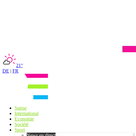
21°
DE
|
FR
Suisse
International
Economie
Société
Sport
News en direct