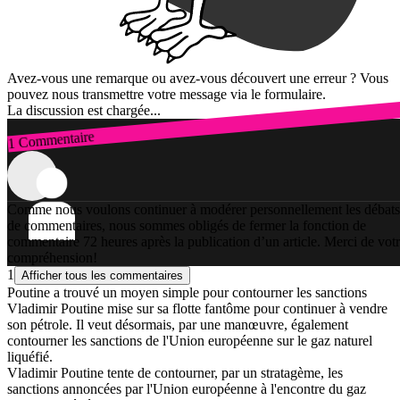
Avez-vous une remarque ou avez-vous découvert une erreur ? Vous
pouvez nous transmettre votre message via le formulaire.
La discussion est chargée...
1 Commentaire
Connexion
Comme nous voulons continuer à modérer personnellement les débats
de commentaires, nous sommes obligés de fermer la fonction de
commentaire 72 heures après la publication d’un article. Merci de vot
compréhension!
1
Afficher tous les commentaires
Poutine a trouvé un moyen simple pour contourner les sanctions
Vladimir Poutine mise sur sa flotte fantôme pour continuer à vendre
son pétrole. Il veut désormais, par une manœuvre, également
contourner les sanctions de l'Union européenne sur le gaz naturel
liquéfié.
Vladimir Poutine tente de contourner, par un stratagème, les
sanctions annoncées par l'Union européenne à l'encontre du gaz