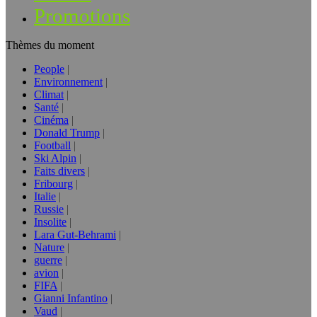
Promotions
Thèmes du moment
People
Environnement
Climat
Santé
Cinéma
Donald Trump
Football
Ski Alpin
Faits divers
Fribourg
Italie
Russie
Insolite
Lara Gut-Behrami
Nature
guerre
avion
FIFA
Gianni Infantino
Vaud