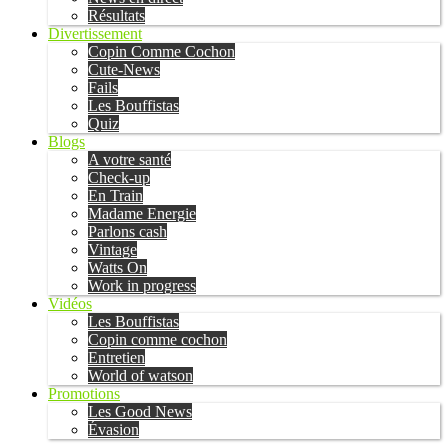
Résultats
Divertissement
Copin Comme Cochon
Cute-News
Fails
Les Bouffistas
Quiz
Blogs
A votre santé
Check-up
En Train
Madame Energie
Parlons cash
Vintage
Watts On
Work in progress
Vidéos
Les Bouffistas
Copin comme cochon
Entretien
World of watson
Promotions
Les Good News
Évasion