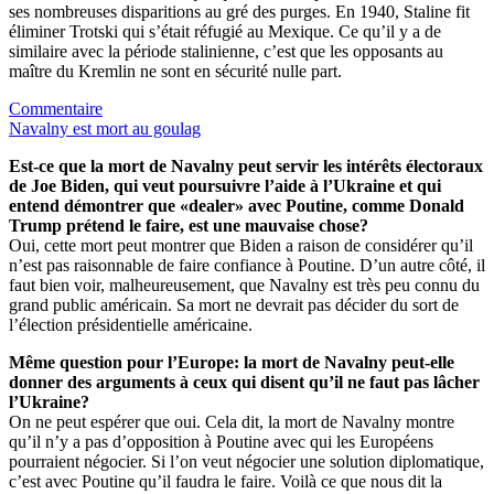
ses nombreuses disparitions au gré des purges. En 1940, Staline fit
éliminer Trotski qui s’était réfugié au Mexique. Ce qu’il y a de
similaire avec la période stalinienne, c’est que les opposants au
maître du Kremlin ne sont en sécurité nulle part.
Commentaire
Navalny est mort au goulag
Est-ce que la mort de Navalny peut servir les intérêts électoraux
de Joe Biden, qui veut poursuivre l’aide à l’Ukraine et qui
entend démontrer que «dealer» avec Poutine, comme Donald
Trump prétend le faire, est une mauvaise chose?
Oui, cette mort peut montrer que Biden a raison de considérer qu’il
n’est pas raisonnable de faire confiance à Poutine. D’un autre côté, il
faut bien voir, malheureusement, que Navalny est très peu connu du
grand public américain. Sa mort ne devrait pas décider du sort de
l’élection présidentielle américaine.
Même question pour l’Europe: la mort de Navalny peut-elle
donner des arguments à ceux qui disent qu’il ne faut pas lâcher
l’Ukraine?
On ne peut espérer que oui. Cela dit, la mort de Navalny montre
qu’il n’y a pas d’opposition à Poutine avec qui les Européens
pourraient négocier. Si l’on veut négocier une solution diplomatique,
c’est avec Poutine qu’il faudra le faire. Voilà ce que nous dit la