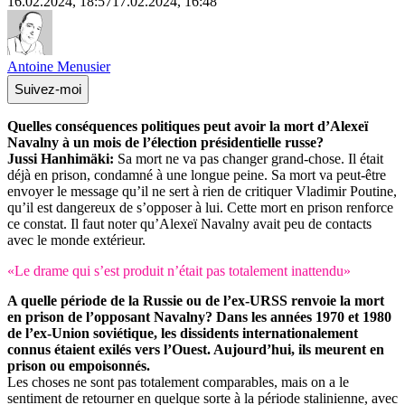
16.02.2024, 18:57
17.02.2024, 16:48
Antoine Menusier
Suivez-moi
Quelles conséquences politiques peut avoir la mort d’Alexeï
Navalny à un mois de l’élection présidentielle russe?
Jussi Hanhimäki:
Sa mort ne va pas changer grand-chose. Il était
déjà en prison, condamné à une longue peine. Sa mort va peut-être
envoyer le message qu’il ne sert à rien de critiquer Vladimir Poutine,
qu’il est dangereux de s’opposer à lui. Cette mort en prison renforce
ce constat. Il faut noter qu’Alexeï Navalny avait peu de contacts
avec le monde extérieur.
«Le drame qui s’est produit n’était pas totalement inattendu»
A quelle période de la Russie ou de l’ex-URSS renvoie la mort
en prison de l’opposant Navalny? Dans les années 1970 et 1980
de l’ex-Union soviétique, les dissidents internationalement
connus étaient exilés vers l’Ouest. Aujourd’hui, ils meurent en
prison ou empoisonnés.
Les choses ne sont pas totalement comparables, mais on a le
sentiment de retourner en quelque sorte à la période stalinienne, avec