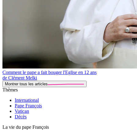
Comment le pape a fait bouger l'Eglise en 12 ans
de Clément Melki
Montrer tous les articles
Thèmes
International
Pape François
Vatican
Décès
La vie du pape François