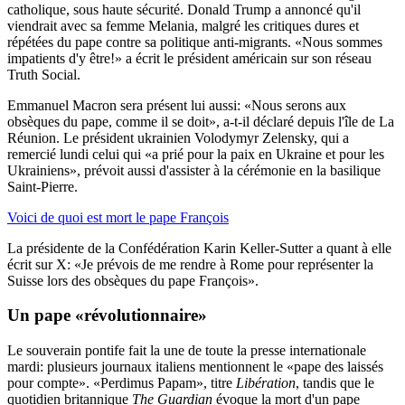
catholique, sous haute sécurité. Donald Trump a annoncé qu'il
viendrait avec sa femme Melania, malgré les critiques dures et
répétées du pape contre sa politique anti-migrants. «Nous sommes
impatients d'y être!» a écrit le président américain sur son réseau
Truth Social.
Emmanuel Macron sera présent lui aussi: «Nous serons aux
obsèques du pape, comme il se doit», a-t-il déclaré depuis l'île de La
Réunion. Le président ukrainien Volodymyr Zelensky, qui a
remercié lundi celui qui «a prié pour la paix en Ukraine et pour les
Ukrainiens», prévoit aussi d'assister à la cérémonie en la basilique
Saint-Pierre.
Voici de quoi est mort le pape François
La présidente de la Confédération Karin Keller-Sutter a quant à elle
écrit sur X: «Je prévois de me rendre à Rome pour représenter la
Suisse lors des obsèques du pape François».
Un pape «révolutionnaire»
Le souverain pontife fait la une de toute la presse internationale
mardi: plusieurs journaux italiens mentionnent le «pape des laissés
pour compte». «Perdimus Papam», titre
Libération
, tandis que le
quotidien britannique
The Guardian
évoque la mort d'un pape