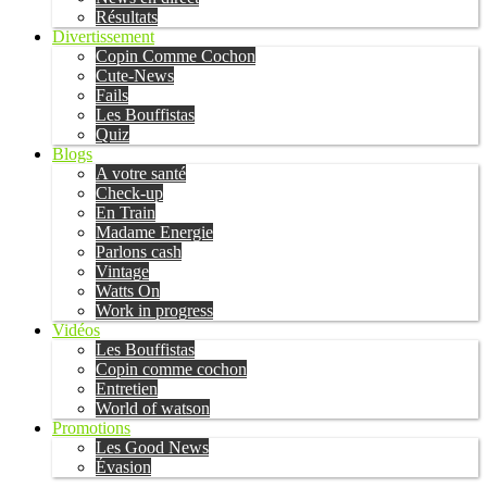
Résultats
Divertissement
Copin Comme Cochon
Cute-News
Fails
Les Bouffistas
Quiz
Blogs
A votre santé
Check-up
En Train
Madame Energie
Parlons cash
Vintage
Watts On
Work in progress
Vidéos
Les Bouffistas
Copin comme cochon
Entretien
World of watson
Promotions
Les Good News
Évasion