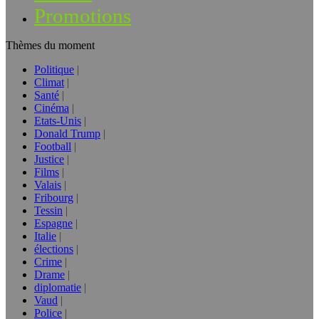
Promotions
Thèmes du moment
Politique
Climat
Santé
Cinéma
Etats-Unis
Donald Trump
Football
Justice
Films
Valais
Fribourg
Tessin
Espagne
Italie
élections
Crime
Drame
diplomatie
Vaud
Police