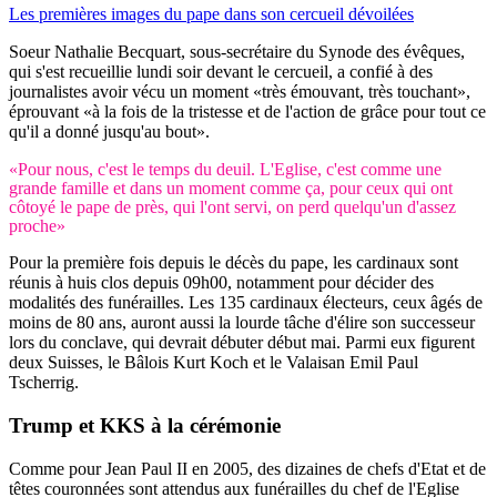
Les premières images du pape dans son cercueil dévoilées
Soeur Nathalie Becquart, sous-secrétaire du Synode des évêques,
qui s'est recueillie lundi soir devant le cercueil, a confié à des
journalistes avoir vécu un moment «très émouvant, très touchant»,
éprouvant «à la fois de la tristesse et de l'action de grâce pour tout ce
qu'il a donné jusqu'au bout».
«Pour nous, c'est le temps du deuil. L'Eglise, c'est comme une
grande famille et dans un moment comme ça, pour ceux qui ont
côtoyé le pape de près, qui l'ont servi, on perd quelqu'un d'assez
proche»
Pour la première fois depuis le décès du pape, les cardinaux sont
réunis à huis clos depuis 09h00, notamment pour décider des
modalités des funérailles. Les 135 cardinaux électeurs, ceux âgés de
moins de 80 ans, auront aussi la lourde tâche d'élire son successeur
lors du conclave, qui devrait débuter début mai. Parmi eux figurent
deux Suisses, le Bâlois Kurt Koch et le Valaisan Emil Paul
Tscherrig.
Trump et KKS à la cérémonie
Comme pour Jean Paul II en 2005, des dizaines de chefs d'Etat et de
têtes couronnées sont attendus aux funérailles du chef de l'Eglise