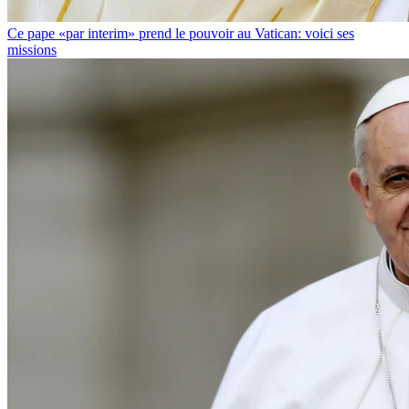
Ce pape «par interim» prend le pouvoir au Vatican: voici ses
missions