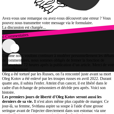
Avez-vous une remarque ou avez-vous découvert une erreur ? Vous
pouvez nous transmettre votre message via le formulaire.
La discussion est chargée...
0 Commentaires
Connexion
Comme nous voulons continuer à modérer personnellement les débats
de commentaires, nous sommes obligés de fermer la fonction de
commentaire 72 heures après la publication d’un article. Merci de vot
compréhension!
Oleg a été torturé par les Russes, on l'a rencontré juste avant sa mort
Oleg Kotov a été enlevé par les troupes russes en avril 2022. Durant
quatre ans, il subira l'enfer. Atteint d'un cancer, il est libéré dans le
cadre d'un échange de prisonniers et décède peu après. Voici son
histoire.
Les premiers jours de liberté d'Oleg Kotov seront aussi les
derniers de sa vie.
Il n'est alors même plus capable de manger. Ce
jour-là, sa femme, Svitlana aspire sa soupe à l'aide d'une grosse
seringue avant de l'injecter directement dans son estomac via une