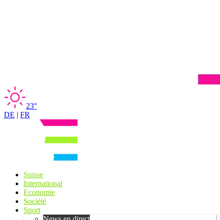
23°
DE
|
FR
Suisse
International
Economie
Société
Sport
News en direct