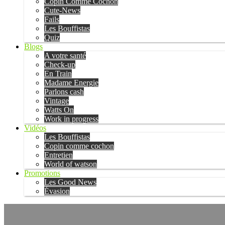
Copin Comme Cochon
Cute-News
Fails
Les Bouffistas
Quiz
Blogs
A votre santé
Check-up
En Train
Madame Energie
Parlons cash
Vintage
Watts On
Work in progress
Vidéos
Les Bouffistas
Copin comme cochon
Entretien
World of watson
Promotions
Les Good News
Évasion