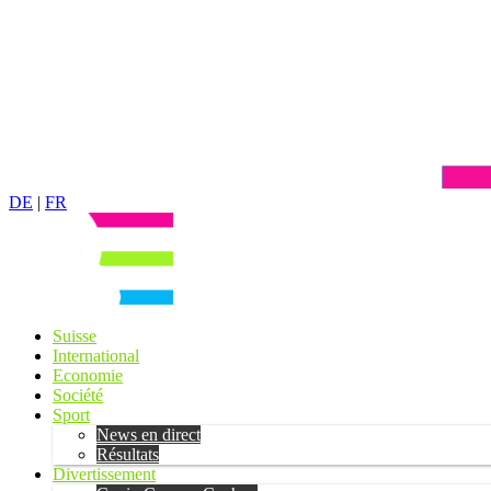
DE
|
FR
Suisse
International
Economie
Société
Sport
News en direct
Résultats
Divertissement