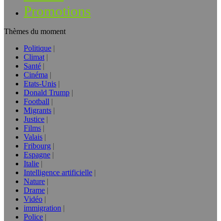
Promotions
Thèmes du moment
Politique
Climat
Santé
Cinéma
Etats-Unis
Donald Trump
Football
Migrants
Justice
Films
Valais
Fribourg
Espagne
Italie
Intelligence artificielle
Nature
Drame
Vidéo
immigration
Police