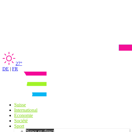
27°
DE
|
FR
Suisse
International
Economie
Société
Sport
News en direct