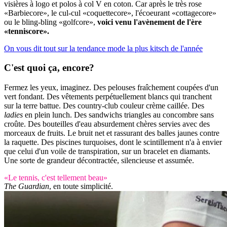
visières à logo et polos à col V en coton. Car après le très rose
«Barbiecore», le cul-cul «coquettecore», l'écoeurant «cottagecore»
ou le bling-bling «golfcore»,
voici venu l'avènement de l'ère
«tenniscore».
On vous dit tout sur la tendance mode la plus kitsch de l'année
C'est quoi ça, encore?
Fermez les yeux, imaginez. Des pelouses fraîchement coupées d'un
vert fondant. Des vêtements perpétuellement blancs qui tranchent
sur la terre battue. Des country-club couleur crème caillée. Des
ladies
en plein lunch. Des sandwichs triangles au concombre sans
croûte. Des bouteilles d'eau absurdement chères servies avec des
morceaux de fruits. Le bruit net et rassurant des balles jaunes contre
la raquette. Des piscines turquoises, dont le scintillement n'a à envier
que celui d'un voile de transpiration, sur un bracelet en diamants.
Une sorte de grandeur décontractée, silencieuse et assumée.
«Le tennis, c'est tellement beau»
The Guardian
, en toute simplicité.