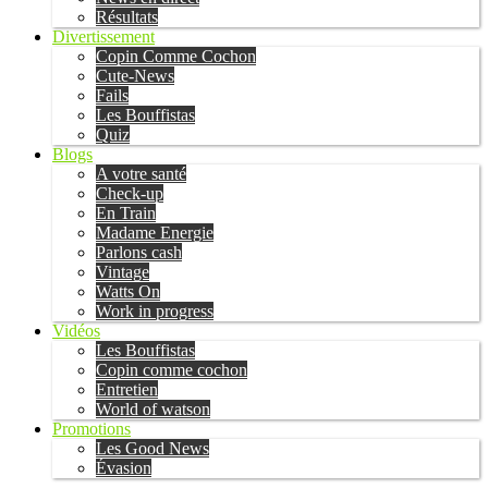
Résultats
Divertissement
Copin Comme Cochon
Cute-News
Fails
Les Bouffistas
Quiz
Blogs
A votre santé
Check-up
En Train
Madame Energie
Parlons cash
Vintage
Watts On
Work in progress
Vidéos
Les Bouffistas
Copin comme cochon
Entretien
World of watson
Promotions
Les Good News
Évasion