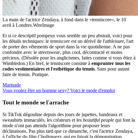
La main de l'actrice Zendaya, à fond dans le «tenniscore», le 10
avril à Londres.
WireImage
Et si ce descriptif pompeux vous semble un peu abstrait, voici pour
les détails techniques: le
tenniscore
est un dérivé de l'
athleisure
, l'art
de porter des vêtements de sport dans la vie quotidienne. A ne pas
confondre avec le
streetswear
, plus cool, décontracté et moins
précieux. (Désolée pour les anglicismes, faites comme si vous étiez à
Wimbledon.) En bref, le tenniscore consiste à
emprunter tous les
codes vestimentaires et l'esthétique du tennis
. Sans pour autant
faire de tennis. Pratique.
Marinade
Vous voulez être un homme sexy? Voici le mode d'emploi
Tout le monde se l'arrache
Si TikTok dégouline depuis des jours de jupettes, bandeaux et
sweashirts immaculés, les créateurs et les
beautiful people
qui font la
mode n'ont pas attendu l'algorithme pour proposer leurs
déclinaisons. Pas plus tard que ce dimanche, c'est l'actrice Zendaya,
à l'affiche du film
Challengers
, qui en faisait la démonstration.