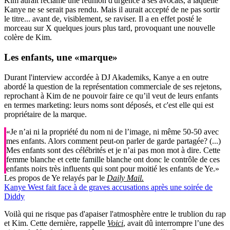
Kim aurait réclamé une réunion d'urgence à ses avocats, à laquelle
Kanye ne se serait pas rendu. Mais il aurait accepté de ne pas sortir
le titre... avant de, visiblement, se raviser. Il a en effet posté le
morceau sur X quelques jours plus tard, provoquant une nouvelle
colère de Kim.
Les enfants, une «marque»
Durant l'interview accordée à DJ Akademiks, Kanye a en outre
abordé la question de la représentation commerciale de ses rejetons,
reprochant à Kim de ne pouvoir faire ce qu’il veut de leurs enfants
en termes marketing: leurs noms sont déposés, et c'est elle qui est
propriétaire de la marque.
«Je n’ai ni la propriété du nom ni de l’image, ni même 50-50 avec
mes enfants. Alors comment peut-on parler de garde partagée? (...)
Mes enfants sont des célébrités et je n’ai pas mon mot à dire. Cette
femme blanche et cette famille blanche ont donc le contrôle de ces
enfants noirs très influents qui sont pour moitié les enfants de Ye.»
Les propos de Ye relayés par le
Daily Mail.
Kanye West fait face à de graves accusations après une soirée de
Diddy
Voilà qui ne risque pas d'apaiser l'atmosphère entre le trublion du rap
et Kim. Cette dernière, rappelle
Voici
, avait dû interrompre l’une des