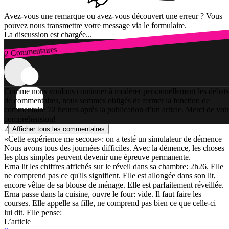
Avez-vous une remarque ou avez-vous découvert une erreur ? Vous
pouvez nous transmettre votre message via le formulaire.
La discussion est chargée...
2 Commentaires
Connexion
Comme nous voulons continuer à modérer personnellement les débats
de commentaires, nous sommes obligés de fermer la fonction de
commentaire 72 heures après la publication d’un article. Merci de vot
compréhension!
2
Afficher tous les commentaires
«Cette expérience me secoue»: on a testé un simulateur de démence
Nous avons tous des journées difficiles. Avec la démence, les choses
les plus simples peuvent devenir une épreuve permanente.
Erna lit les chiffres affichés sur le réveil dans sa chambre: 2h26. Elle
ne comprend pas ce qu'ils signifient. Elle est allongée dans son lit,
encore vêtue de sa blouse de ménage. Elle est parfaitement réveillée.
Erna passe dans la cuisine, ouvre le four: vide. Il faut faire les
courses. Elle appelle sa fille, ne comprend pas bien ce que celle-ci
lui dit. Elle pense:
L’article