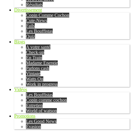
Résultats
Divertissement
Copin Comme Cochon
Cute-News
Fails
Les Bouffistas
Quiz
Blogs
A votre santé
Check-up
En Train
Madame Energie
Parlons cash
Vintage
Watts On
Work in progress
Vidéos
Les Bouffistas
Copin comme cochon
Entretien
World of watson
Promotions
Les Good News
Évasion