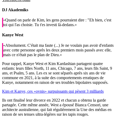
DJ Akademiks
«Quand on parle de Kim, les gens pourraient dire : "Eh bien, c'est
toi qui l'as choisie. Tu t'es investi là-dedans.»
Kanye West
«Absolument. C'était ma faute (...) Je ne voulais pas avoir d'enfants
avec cette personne après les deux premiers mois passés avec elle,
mais ce n'était pas le plan de Dieu.»
Pour rappel, Kanye West et Kim Kardashian partagent quatre
enfants: leurs filles North, 11 ans, Chicago, 7 ans, leurs fils Saint, 9
ans, et Psalm, 5 ans. Les ex se sont séparés après six ans de vie
commune en 2021, à la suite des comportements erratiques de
Kanye, notamment en raison de ses troubles bipolaires supposés.
Kim et Kanye, ces «ovnis» surpuissants qui pèsent 3 milliards
Ils ont finalisé leur divorce en 2022 et chacun a obtenu la garde
partagée. Cette même année, West a épousé Bianca Censori, une
architecte australienne, qui fait régulièrement la Une des médias en
raison de ses tenues ultra-légères sur les tapis rouges.