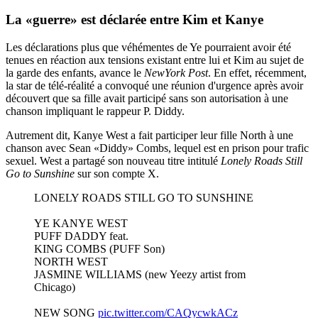
La «guerre» est déclarée entre Kim et Kanye
Les déclarations plus que véhémentes de Ye pourraient avoir été
tenues en réaction aux tensions existant entre lui et Kim au sujet de
la garde des enfants, avance le
NewYork Post
. En effet, récemment,
la star de télé-réalité a convoqué une réunion d'urgence après avoir
découvert que sa fille avait participé sans son autorisation à une
chanson impliquant le rappeur P. Diddy.
Autrement dit, Kanye West a fait participer leur fille North à une
chanson avec Sean «Diddy» Combs, lequel est en prison pour trafic
sexuel. West a partagé son nouveau titre intitulé
Lonely Roads Still
Go to Sunshine
sur son compte X.
LONELY ROADS STILL GO TO SUNSHINE
YE KANYE WEST
PUFF DADDY feat.
KING COMBS (PUFF Son)
NORTH WEST
JASMINE WILLIAMS (new Yeezy artist from
Chicago)
NEW SONG
pic.twitter.com/CAQycwkACz