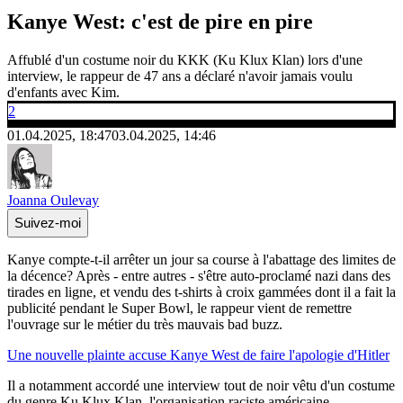
Kanye West: c'est de pire en pire
Affublé d'un costume noir du KKK (Ku Klux Klan) lors d'une
interview, le rappeur de 47 ans a déclaré n'avoir jamais voulu
d'enfants avec Kim.
2
01.04.2025, 18:47
03.04.2025, 14:46
Joanna Oulevay
Suivez-moi
Kanye compte-t-il arrêter un jour sa course à l'abattage des limites de
la décence? Après - entre autres - s'être auto-proclamé nazi dans des
tirades en ligne, et vendu des t-shirts à croix gammées dont il a fait la
publicité pendant le Super Bowl, le rappeur vient de remettre
l'ouvrage sur le métier du très mauvais bad buzz.
Une nouvelle plainte accuse Kanye West de faire l'apologie d'Hitler
Il a notamment accordé une interview tout de noir vêtu d'un costume
du genre Ku Klux Klan, l'organisation raciste américaine.