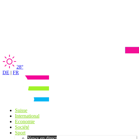
28°
DE
|
FR
Suisse
International
Economie
Société
Sport
News en direct