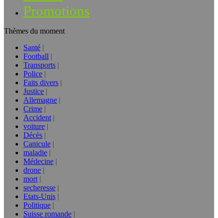
Promotions
Thèmes du moment
Santé
Football
Transports
Police
Faits divers
Justice
Allemagne
Crime
Accident
voiture
Décès
Canicule
maladie
Médecine
drone
mort
secheresse
Etats-Unis
Politique
Suisse romande