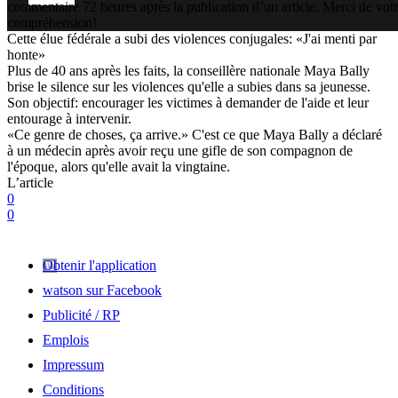
commentaire 72 heures après la publication d’un article. Merci de vot
compréhension!
Cette élue fédérale a subi des violences conjugales: «J'ai menti par
honte»
Plus de 40 ans après les faits, la conseillère nationale Maya Bally
brise le silence sur les violences qu'elle a subies dans sa jeunesse.
Son objectif: encourager les victimes à demander de l'aide et leur
entourage à intervenir.
«Ce genre de choses, ça arrive.» C'est ce que Maya Bally a déclaré
à un médecin après avoir reçu une gifle de son compagnon de
l'époque, alors qu'elle avait la vingtaine.
L’article
0
0
Obtenir l'application
watson sur Facebook
Publicité / RP
Emplois
Impressum
Conditions