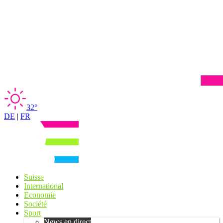
32°
DE
|
FR
Suisse
International
Economie
Société
Sport
News en direct