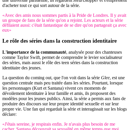
une université parisienne, ils regardent
HeartStopper
et s'empressent
d'acheter tout ce qui sort autour de la série.
«Avec des amis nous sommes partis à la Pride de Londres. Il y avait
un groupe de fans de la série qu'on a rejoint. Les acteurs et la série
défilaient aussi: c'était fantastique de se dire qu'on partageait ça avec
eux»
Le rôle des séries dans la
construction identitaire
L'importance de la communauté
, analysée pour des chanteuses
comme Taylor Swift, permet de comprendre le levier socialisateur
des séries, mais aussi le rôle des teen séries dans la construction
identitaire des jeunes.
La question du coming out, que l'on voit dans la série
Glee
, est une
question centrale mais peu traitée dans les séries. Pourtant, lorsque
les personnages (Kurt et Santana) vivent ces moments de
dévoilement identitaire à leur famille et amis, ils proposent des
modèles pour les jeunes publics. Ainsi, la série a permis aux fans de
produire des discours sur leur propre identité sexuelle et sur leur
propre vie. Une fan qui regardait la série et interagissait sur les blogs
déclare:
«J'étais sereine, je respirais enfin. Je n'avais plus besoin de me
cacher. Santana découvrait sa sexualité en même temps que moi.