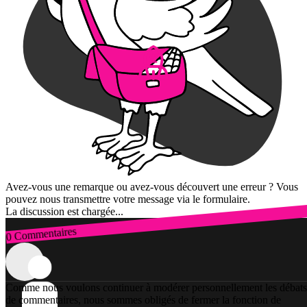
Avez-vous une remarque ou avez-vous découvert une erreur ? Vous
pouvez nous transmettre votre message via le formulaire.
La discussion est chargée...
0 Commentaires
Connexion
Comme nous voulons continuer à modérer personnellement les débats
de commentaires, nous sommes obligés de fermer la fonction de