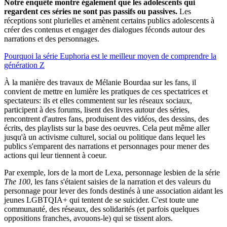
Notre enquête montre également que les adolescents qui
regardent ces séries ne sont pas passifs ou passives.
Les
réceptions sont plurielles et amènent certains publics adolescents à
créer des contenus et engager des dialogues féconds autour des
narrations et des personnages.
Pourquoi la série Euphoria est le meilleur moyen de comprendre la
génération Z
À la manière des travaux de Mélanie Bourdaa sur les fans, il
convient de mettre en lumière les pratiques de ces spectatrices et
spectateurs: ils et elles commentent sur les réseaux sociaux,
participent à des forums, lisent des livres autour des séries,
rencontrent d'autres fans, produisent des vidéos, des dessins, des
écrits, des playlists sur la base des oeuvres. Cela peut même aller
jusqu'à un activisme culturel, social ou politique dans lequel les
publics s'emparent des narrations et personnages pour mener des
actions qui leur tiennent à coeur.
Par exemple, lors de la mort de Lexa, personnage lesbien de la série
The 100
, les fans s'étaient saisies de la narration et des valeurs du
personnage pour lever des fonds destinés à une association aidant les
jeunes LGBTQIA+ qui tentent de se suicider. C'est toute une
communauté, des réseaux, des solidarités (et parfois quelques
oppositions franches, avouons-le) qui se tissent alors.