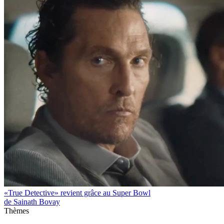
«True Detective» revient grâce au Super Bowl
de Sainath Bovay
Thèmes