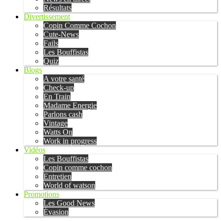
Résultats
Divertissement
Copin Comme Cochon
Cute-News
Fails
Les Bouffistas
Quiz
Blogs
A votre santé
Check-up
En Train
Madame Energie
Parlons cash
Vintage
Watts On
Work in progress
Vidéos
Les Bouffistas
Copin comme cochon
Entretien
World of watson
Promotions
Les Good News
Évasion