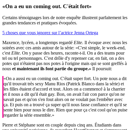
«On a eu un coming out.
C'était fort
»
Certains témoignages lors de notre enquête illustrent parfaitement les
grandes tendances et pratiques évoquées.
5 choses que vous ignorez sur l’actrice Jenna Ortega
Maxence, lycéen, a longtemps regardé
Elite
. Il évoque avec nous les
soirées avec ces amis autour de la série: «C'est simple, le week-end,
c'est
Elite
. On y passe des heures, raconte-t-il. On a des teams pour
tel ou tel personnages. C'est drôle d'y repenser car, en fait, on a des
potes qui n'étaient pas nos potes à l'origine mais qui se sont greffés à
nous
et maintenant ils font partie du groupe.»
Il poursuit:
«On a aussi eu un coming out. C'était super fort. Un pote nous a dit
qu'il trouvait très sexy Manu Rios (Patrick Blanco dans la série) et
les filles étaient d'accord et tout. Alors on a commencé à la charrier
et il nous a dit qu'il était gay. Bon, on avait l'air con parce qu'on ne
savait pas et qu'on s'en fout alors on ne voulait pas l'embêter avec
ça. Et puis on a trouvé ça super qu'il nous fasse confiance et qu'il se
sente bien pour nous le dire. Rien que pour ça c'est cool qu'on puise
regarder la série ensemble.»
Pierre et Stéphane sont en couple depuis cinq ans. Étudiants dans