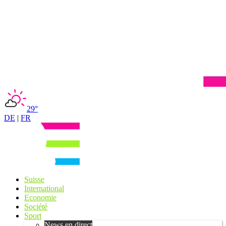
29°
DE
|
FR
Suisse
International
Economie
Société
Sport
News en direct