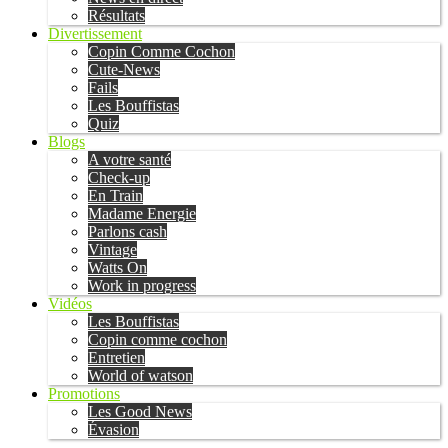
Résultats
Divertissement
Copin Comme Cochon
Cute-News
Fails
Les Bouffistas
Quiz
Blogs
A votre santé
Check-up
En Train
Madame Energie
Parlons cash
Vintage
Watts On
Work in progress
Vidéos
Les Bouffistas
Copin comme cochon
Entretien
World of watson
Promotions
Les Good News
Évasion