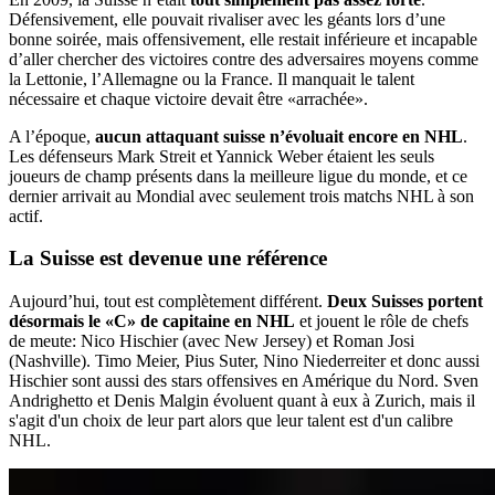
Défensivement, elle pouvait rivaliser avec les géants lors d’une
bonne soirée, mais offensivement, elle restait inférieure et incapable
d’aller chercher des victoires contre des adversaires moyens comme
la Lettonie, l’Allemagne ou la France. Il manquait le talent
nécessaire et chaque victoire devait être «arrachée».
A l’époque,
aucun attaquant suisse n’évoluait encore en NHL
.
Les défenseurs Mark Streit et Yannick Weber étaient les seuls
joueurs de champ présents dans la meilleure ligue du monde, et ce
dernier arrivait au Mondial avec seulement trois matchs NHL à son
actif.
La Suisse est devenue une
référence
Aujourd’hui, tout est complètement différent.
Deux Suisses portent
désormais le «C» de capitaine en NHL
et jouent le rôle de chefs
de meute: Nico Hischier (avec New Jersey) et Roman Josi
(Nashville). Timo Meier, Pius Suter, Nino Niederreiter et donc aussi
Hischier sont aussi des stars offensives en Amérique du Nord. Sven
Andrighetto et Denis Malgin évoluent quant à eux à Zurich, mais il
s'agit d'un choix de leur part alors que leur talent est d'un calibre
NHL.