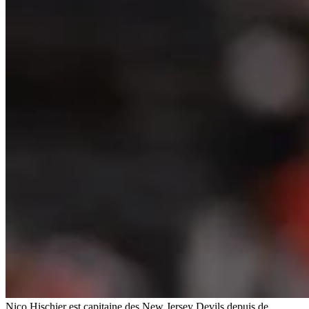
Nico Hischier est capitaine des New Jersey Devils depuis de