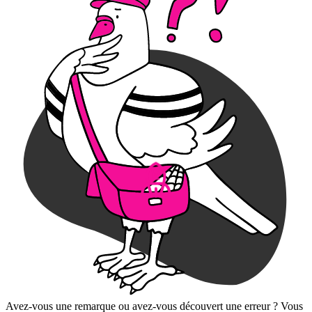
Avez-vous une remarque ou avez-vous découvert une erreur ? Vous