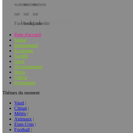
Téléchargez l’app!
Page d'accueil
Suisse
International
Economie
Société
Sport
Divertissement
Blogs
Vidéos
Promotions
Thèmes du moment
Vaud
Climat
Météo
Animaux
Etats-Unis
Football