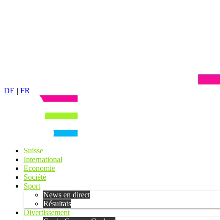
DE
|
FR
Suisse
International
Economie
Société
Sport
News en direct
Résultats
Divertissement