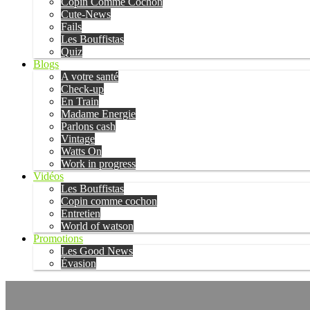
Copin Comme Cochon
Cute-News
Fails
Les Bouffistas
Quiz
Blogs
A votre santé
Check-up
En Train
Madame Energie
Parlons cash
Vintage
Watts On
Work in progress
Vidéos
Les Bouffistas
Copin comme cochon
Entretien
World of watson
Promotions
Les Good News
Évasion