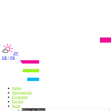
29°
DE
|
FR
Suisse
International
Economie
Société
Sport
News en direct