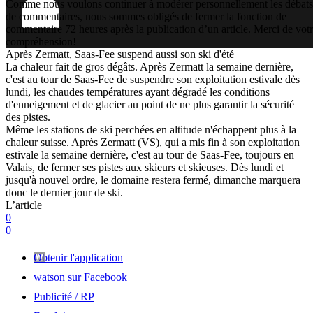
Comme nous voulons continuer à modérer personnellement les débats
de commentaires, nous sommes obligés de fermer la fonction de
commentaire 72 heures après la publication d’un article. Merci de vot
compréhension!
Après Zermatt, Saas-Fee suspend aussi son ski d'été
La chaleur fait de gros dégâts. Après Zermatt la semaine dernière,
c'est au tour de Saas-Fee de suspendre son exploitation estivale dès
lundi, les chaudes températures ayant dégradé les conditions
d'enneigement et de glacier au point de ne plus garantir la sécurité
des pistes.
Même les stations de ski perchées en altitude n'échappent plus à la
chaleur suisse. Après Zermatt (VS), qui a mis fin à son exploitation
estivale la semaine dernière, c'est au tour de Saas-Fee, toujours en
Valais, de fermer ses pistes aux skieurs et skieuses. Dès lundi et
jusqu'à nouvel ordre, le domaine restera fermé, dimanche marquera
donc le dernier jour de ski.
L’article
0
0
Obtenir l'application
watson sur Facebook
Publicité / RP