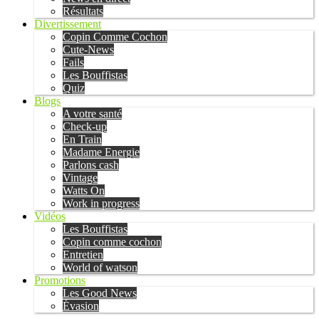
Résultats
Divertissement
Copin Comme Cochon
Cute-News
Fails
Les Bouffistas
Quiz
Blogs
A votre santé
Check-up
En Train
Madame Energie
Parlons cash
Vintage
Watts On
Work in progress
Vidéos
Les Bouffistas
Copin comme cochon
Entretien
World of watson
Promotions
Les Good News
Évasion