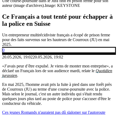
Une course-poursuite dans le Jura finit en prison ferme pour son
auteur (image d'archives).
Image: KEYSTONE
Ce Français a tout tenté pour échapper à
la police en Suisse
Un entrepreneur multirécidiviste français a écopé de prison ferme
pour des faits survenus sur les hauteurs de Courroux (JU) en mai
2025.
0
20.05.2026, 19:02
20.05.2026, 19:02
«J’avais peur d’être expulsé. Je viens de monter mon entreprise», a
déclaré un Français lors de son audience mardi, relate le
Quotidien
jurassien
.
En mai 2025, l'homme avait pris la fuite à pied dans une forêt près
de Courroux (JU) au terme d'une course-poursuite avec la police.
Mais selon le journal, c'est un autre individu qui s'était rendu
quelques jours plus tard au poste de police pour s'accuser d'être le
conducteur du véhicule.
Ces jeunes Romands n'auraient pas dû slalomer sur l'autoroute