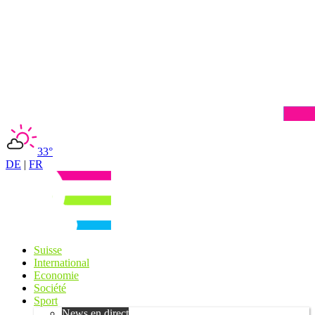
33°
DE
|
FR
Suisse
International
Economie
Société
Sport
News en direct