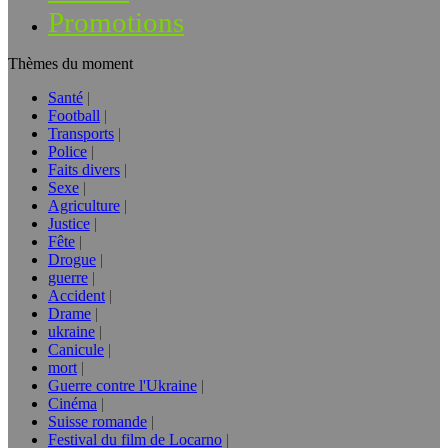
Promotions
Thèmes du moment
Santé
Football
Transports
Police
Faits divers
Sexe
Agriculture
Justice
Fête
Drogue
guerre
Accident
Drame
ukraine
Canicule
mort
Guerre contre l'Ukraine
Cinéma
Suisse romande
Festival du film de Locarno