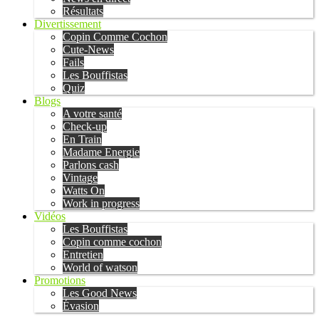
Résultats
Divertissement
Copin Comme Cochon
Cute-News
Fails
Les Bouffistas
Quiz
Blogs
A votre santé
Check-up
En Train
Madame Energie
Parlons cash
Vintage
Watts On
Work in progress
Vidéos
Les Bouffistas
Copin comme cochon
Entretien
World of watson
Promotions
Les Good News
Évasion