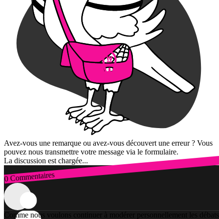
Avez-vous une remarque ou avez-vous découvert une erreur ? Vous
pouvez nous transmettre votre message via le formulaire.
La discussion est chargée...
0 Commentaires
Connexion
Comme nous voulons continuer à modérer personnellement les débats