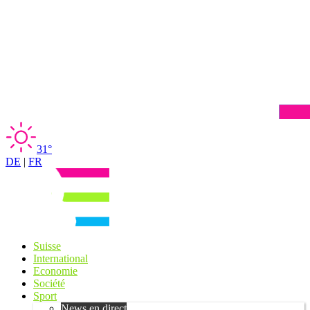
31°
DE
|
FR
Suisse
International
Economie
Société
Sport
News en direct