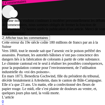
2 Commentaires
Connexion
Comme nous voulons continuer à modérer personnellement les débats
de commentaires, nous sommes obligés de fermer la fonction de
commentaire 72 heures après la publication d’un article. Merci de vot
compréhension!
2
Afficher tous les commentaires
Cette erreur du 19e siècle coûte 180 millions de francs par an à la
Suisse
Vers 1860, tout le monde sait que l’arsenic est le poison préféré des
assassins. Pourtant, les autorités bâloises n’ont pas conscience des
dangers liés à la fabrication de colorants à partir de cette substance.
Le chimiste cantonal est le seul à réaliser les possibles conséquences,
pour la population comme pour l’environnement, de l’utilisation
industrielle du «roi des poisons».
En mars 1873, Benedicta Gschwind, fille du président du tribunal,
décède brutalement à Arlesheim, dans le canton de Bâle-Campagne.
Elle n’a que 23 ans. Un matin, elle a confectionné des fleurs de
papier rouge. Le midi, elle s’est plainte de douleurs au ventre, et,
quelques jours plus tard, la voilà morte.
L’article
0