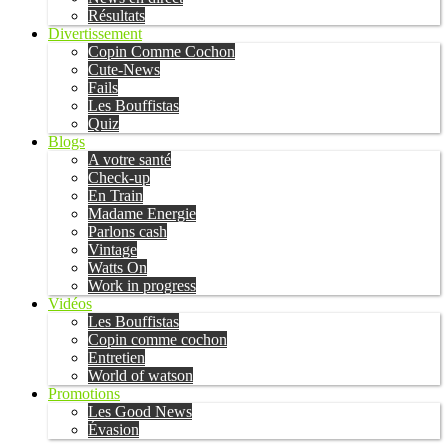
Résultats
Divertissement
Copin Comme Cochon
Cute-News
Fails
Les Bouffistas
Quiz
Blogs
A votre santé
Check-up
En Train
Madame Energie
Parlons cash
Vintage
Watts On
Work in progress
Vidéos
Les Bouffistas
Copin comme cochon
Entretien
World of watson
Promotions
Les Good News
Évasion