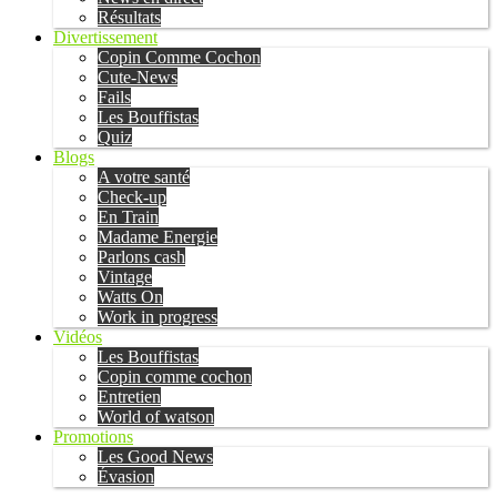
Résultats
Divertissement
Copin Comme Cochon
Cute-News
Fails
Les Bouffistas
Quiz
Blogs
A votre santé
Check-up
En Train
Madame Energie
Parlons cash
Vintage
Watts On
Work in progress
Vidéos
Les Bouffistas
Copin comme cochon
Entretien
World of watson
Promotions
Les Good News
Évasion