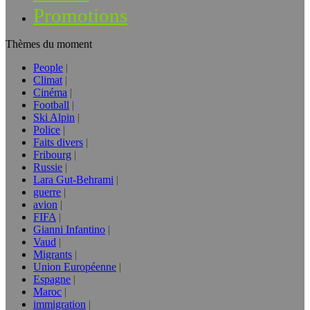
Promotions
Thèmes du moment
People
Climat
Cinéma
Football
Ski Alpin
Police
Faits divers
Fribourg
Russie
Lara Gut-Behrami
guerre
avion
FIFA
Gianni Infantino
Vaud
Migrants
Union Européenne
Espagne
Maroc
immigration