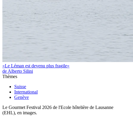
«Le Léman est devenu plus fragile»
de Alberto Silini
Thèmes
Suisse
International
Genève
Le Gourmet Festival 2026 de l'Ecole hôtelière de Lausanne
(EHL), en images.