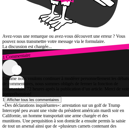
Avez-vous une remarque ou avez-vous découvert une erreur ? Vous
pouvez nous transmettre votre message via le formulaire.
La discussion est chargée...
1 Commentaire
Connexion
Comme nous voulons continuer à modérer personnellement les débats
de commentaires, nous sommes obligés de fermer la fonction de
commentaire 72 heures après la publication d’un article. Merci de vot
compréhension!
1
Afficher tous les commentaires
«Des déclarations inquiétantes»: arrestation sur un golf de Trump
Intercepté peu avant une visite du président américain mardi soir en
Californie, un homme transportait une arme chargée et des
munitions. Une perquisition à son domicile a ensuite permis la saisie
de tout un arsenal ainsi que de «plusieurs carnets contenant des