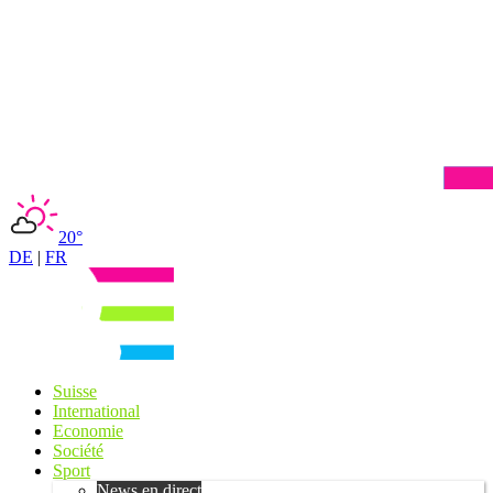
20°
DE
|
FR
Suisse
International
Economie
Société
Sport
News en direct