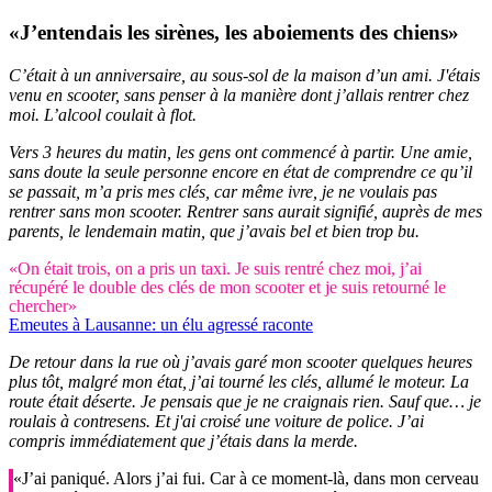
«J’entendais les sirènes, les aboiements des chiens»
C’était à un anniversaire, au sous-sol de la maison d’un ami. J'étais
venu en scooter, sans penser à la manière dont j’allais rentrer chez
moi. L’alcool coulait à flot.
Vers 3 heures du matin, les gens ont commencé à partir. Une amie,
sans doute la seule personne encore en état de comprendre ce qu’il
se passait, m’a pris mes clés, car même ivre, je ne voulais pas
rentrer sans mon scooter. Rentrer sans aurait signifié, auprès de mes
parents, le lendemain matin, que j’avais bel et bien trop bu.
«On était trois, on a pris un taxi. Je suis rentré chez moi, j’ai
récupéré le double des clés de mon scooter et je suis retourné le
chercher»
Emeutes à Lausanne: un élu agressé raconte
De retour dans la rue où j’avais garé mon scooter quelques heures
plus tôt, malgré mon état, j’ai tourné les clés, allumé le moteur. La
route était déserte. Je pensais que je ne craignais rien. Sauf que… je
roulais à contresens. Et j'ai croisé une voiture de police. J’ai
compris immédiatement que j’étais dans la merde.
«J’ai paniqué. Alors j’ai fui. Car à ce moment-là, dans mon cerveau