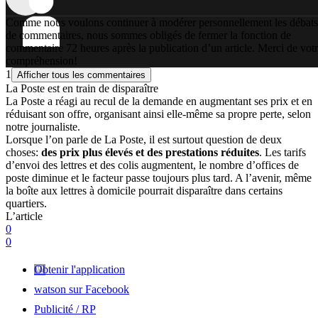
Comme nous voulons continuer à modérer personnellement les débats
de commentaires, nous sommes obligés de fermer la fonction de
commentaire 72 heures après la publication d’un article. Merci de vot
compréhension!
1
Afficher tous les commentaires
La Poste est en train de disparaître
La Poste a réagi au recul de la demande en augmentant ses prix et en
réduisant son offre, organisant ainsi elle-même sa propre perte, selon
notre journaliste.
Lorsque l’on parle de La Poste, il est surtout question de deux
choses:
des prix plus élevés et des prestations réduites
. Les tarifs
d’envoi des lettres et des colis augmentent, le nombre d’offices de
poste diminue et le facteur passe toujours plus tard. A l’avenir, même
la boîte aux lettres à domicile pourrait disparaître dans certains
quartiers.
L’article
0
0
Obtenir l'application
watson sur Facebook
Publicité / RP