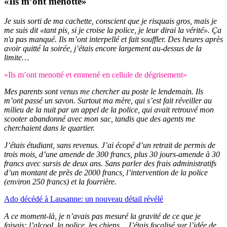
«Ils m’ont menotté»
Je suis sorti de ma cachette, conscient que je risquais gros, mais je
me suis dit «tant pis, si je croise la police, je leur dirai la vérité». Ça
n'a pas manqué. Ils m’ont interpellé et fait souffler. Des heures après
avoir quitté la soirée, j’étais encore largement au-dessus de la
limite…
«Ils m’ont menotté et emmené en cellule de dégrisement»
Mes parents sont venus me chercher au poste le lendemain. Ils
m’ont passé un savon. Surtout ma mère, qui s’est fait réveiller au
milieu de la nuit par un appel de la police, qui avait retrouvé mon
scooter abandonné avec mon sac, tandis que des agents me
cherchaient dans le quartier.
J’étais étudiant, sans revenus. J’ai écopé d’un retrait de permis de
trois mois, d’une amende de 300 francs, plus 30 jours-amende à 30
francs avec sursis de deux ans. Sans parler des frais administratifs
d’un montant de près de 2000 francs, l’intervention de la police
(environ 250 francs) et la fourrière.
Ado décédé à Lausanne: un nouveau détail révélé
A ce moment-là, je n’avais pas mesuré la gravité de ce que je
faisais: l’alcool, la police, les chiens... J’étais focalisé sur l’idée de