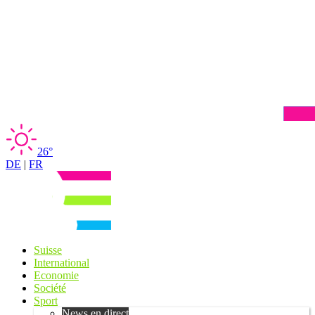
26°
DE
|
FR
Suisse
International
Economie
Société
Sport
News en direct