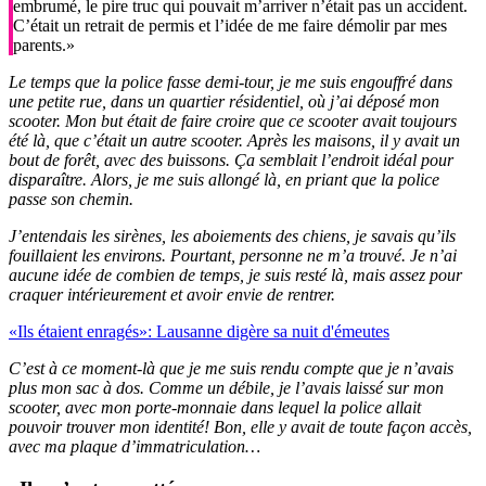
embrumé, le pire truc qui pouvait m’arriver n’était pas un accident.
C’était un retrait de permis et l’idée de me faire démolir par mes
parents.»
Le temps que la police fasse demi-tour, je me suis engouffré dans
une petite rue, dans un quartier résidentiel, où j’ai déposé mon
scooter. Mon but était de faire croire que ce scooter avait toujours
été là, que c’était un autre scooter. Après les maisons, il y avait un
bout de forêt, avec des buissons. Ça semblait l’endroit idéal pour
disparaître. Alors, je me suis allongé là, en priant que la police
passe son chemin.
J’entendais les sirènes, les aboiements des chiens, je savais qu’ils
fouillaient les environs. Pourtant, personne ne m’a trouvé. Je n’ai
aucune idée de combien de temps, je suis resté là, mais assez pour
craquer intérieurement et avoir envie de rentrer.
«Ils étaient enragés»: Lausanne digère sa nuit d'émeutes
C’est à ce moment-là que je me suis rendu compte que je n’avais
plus mon sac à dos. Comme un débile, je l’avais laissé sur mon
scooter, avec mon porte-monnaie dans lequel la police allait
pouvoir trouver mon identité! Bon, elle y avait de toute façon accès,
avec ma plaque d’immatriculation…