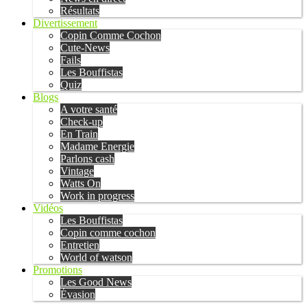
Résultats
Divertissement
Copin Comme Cochon
Cute-News
Fails
Les Bouffistas
Quiz
Blogs
A votre santé
Check-up
En Train
Madame Energie
Parlons cash
Vintage
Watts On
Work in progress
Vidéos
Les Bouffistas
Copin comme cochon
Entretien
World of watson
Promotions
Les Good News
Évasion