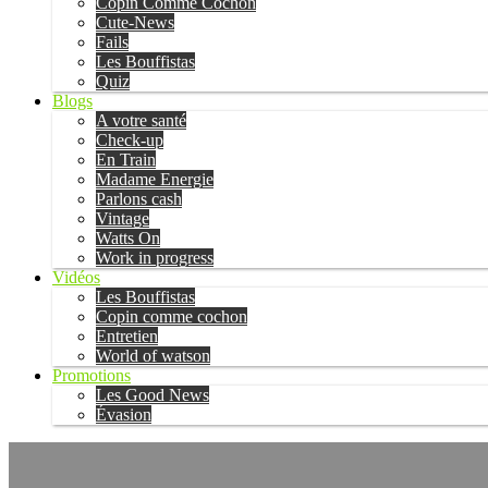
Copin Comme Cochon
Cute-News
Fails
Les Bouffistas
Quiz
Blogs
A votre santé
Check-up
En Train
Madame Energie
Parlons cash
Vintage
Watts On
Work in progress
Vidéos
Les Bouffistas
Copin comme cochon
Entretien
World of watson
Promotions
Les Good News
Évasion