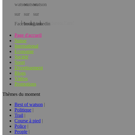
Téléchargez l’app!
Page d'accueil
Suisse
International
Economie
Société
Sport
Divertissement
Blogs
Vidéos
Promotions
Thèmes du moment
Best of watson
Politique
Trail
Course à pied
Police
People