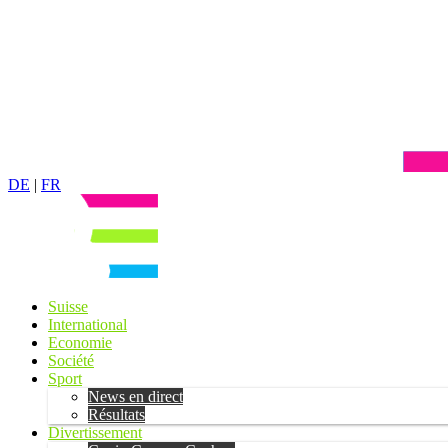
DE
|
FR
Suisse
International
Economie
Société
Sport
News en direct
Résultats
Divertissement