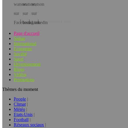
Téléchargez l’app!
Page d'accueil
Suisse
International
Economie
Société
Sport
Divertissement
Blogs
Vidéos
Promotions
Thèmes du moment
People
Climat
Météo
Etats-Unis
Football
Réseaux sociaux