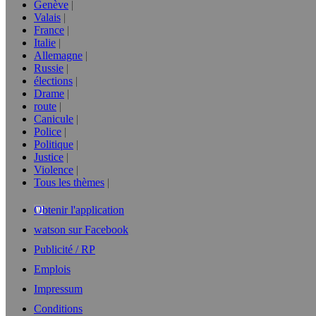
Genève
Valais
France
Italie
Allemagne
Russie
élections
Drame
route
Canicule
Police
Politique
Justice
Violence
Tous les thèmes
Obtenir l'application
watson sur Facebook
Publicité / RP
Emplois
Impressum
Conditions