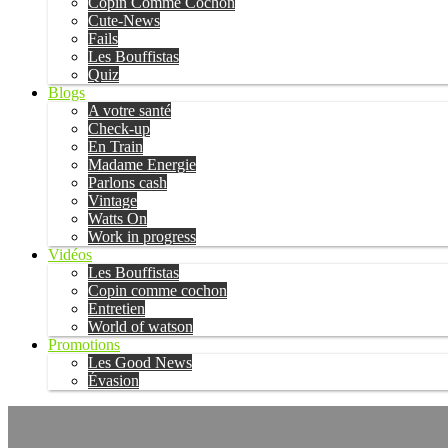
Copin Comme Cochon
Cute-News
Fails
Les Bouffistas
Quiz
Blogs
A votre santé
Check-up
En Train
Madame Energie
Parlons cash
Vintage
Watts On
Work in progress
Vidéos
Les Bouffistas
Copin comme cochon
Entretien
World of watson
Promotions
Les Good News
Évasion