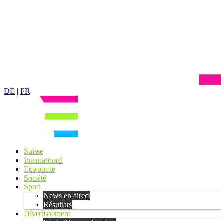
DE
|
FR
Suisse
International
Economie
Société
Sport
News en direct
Résultats
Divertissement