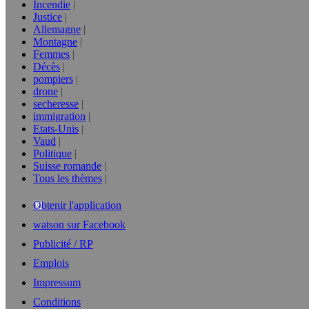
Incendie
Justice
Allemagne
Montagne
Femmes
Décès
pompiers
drone
secheresse
immigration
Etats-Unis
Vaud
Politique
Suisse romande
Tous les thèmes
Obtenir l'application
watson sur Facebook
Publicité / RP
Emplois
Impressum
Conditions