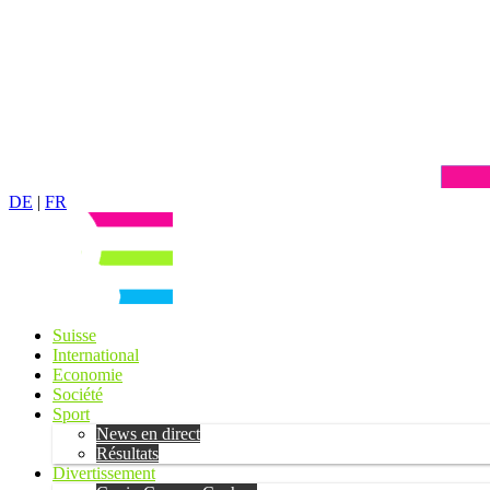
DE
|
FR
Suisse
International
Economie
Société
Sport
News en direct
Résultats
Divertissement