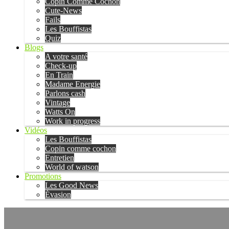
Copin Comme Cochon
Cute-News
Fails
Les Bouffistas
Quiz
Blogs
A votre santé
Check-up
En Train
Madame Energie
Parlons cash
Vintage
Watts On
Work in progress
Vidéos
Les Bouffistas
Copin comme cochon
Entretien
World of watson
Promotions
Les Good News
Évasion