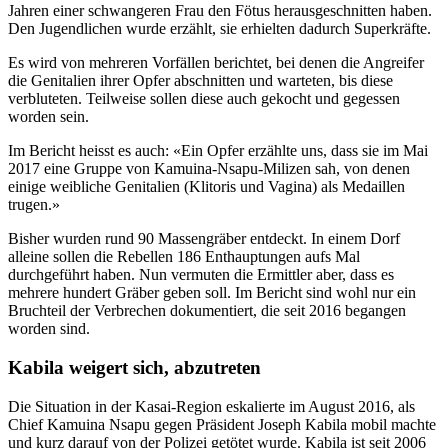
Jahren einer schwangeren Frau den Fötus herausgeschnitten haben.
Den Jugendlichen wurde erzählt, sie erhielten dadurch Superkräfte.
Es wird von mehreren Vorfällen berichtet, bei denen die Angreifer
die Genitalien ihrer Opfer abschnitten und warteten, bis diese
verbluteten. Teilweise sollen diese auch gekocht und gegessen
worden sein.
Im Bericht heisst es auch: «Ein Opfer erzählte uns, dass sie im Mai
2017 eine Gruppe von Kamuina-Nsapu-Milizen sah, von denen
einige weibliche Genitalien (Klitoris und Vagina) als Medaillen
trugen.»
Bisher wurden rund 90 Massengräber entdeckt. In einem Dorf
alleine sollen die Rebellen 186 Enthauptungen aufs Mal
durchgeführt haben. Nun vermuten die Ermittler aber, dass es
mehrere hundert Gräber geben soll. Im Bericht sind wohl nur ein
Bruchteil der Verbrechen dokumentiert, die seit 2016 begangen
worden sind.
Kabila weigert sich, abzutreten
Die Situation in der Kasai-Region eskalierte im August 2016, als
Chief Kamuina Nsapu gegen Präsident Joseph Kabila mobil machte
und kurz darauf von der Polizei getötet wurde. Kabila ist seit 2006