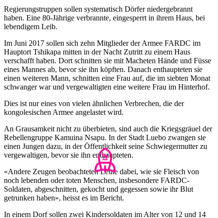
Regierungstruppen sollen systematisch Dörfer niedergebrannt
haben. Eine 80-Jährige verbrannte, eingesperrt in ihrem Haus, bei
lebendigem Leib.
Im Juni 2017 sollen sich zehn Mitglieder der Armee FARDC im
Hauptort Tshikapa mitten in der Nacht Zutritt zu einem Haus
verschafft haben. Dort schnitten sie mit Macheten Hände und Füsse
eines Mannes ab, bevor sie ihn köpften. Danach enthaupteten sie
einen weiteren Mann, schnitten eine Frau auf, die im siebten Monat
schwanger war und vergewaltigten eine weitere Frau im Hinterhof.
Dies ist nur eines von vielen ähnlichen Verbrechen, die der
kongolesischen Armee angelastet wird.
An Grausamkeit nicht zu überbieten, sind auch die Kriegsgräuel der
Rebellengruppe Kamuina Nsapu. In der Stadt Luebo zwangen sie
einen Jungen dazu, in der Öffentlichkeit seine Schwiegermutter zu
vergewaltigen, bevor sie ihn enthaupteten.
«Andere Zeugen beobachteten Leute dabei, wie sie Fleisch von
noch lebenden oder toten Menschen, insbesondere FARDC-
Soldaten, abgeschnitten, gekocht und gegessen sowie ihr Blut
getrunken haben», heisst es im Bericht.
In einem Dorf sollen zwei Kindersoldaten im Alter von 12 und 14