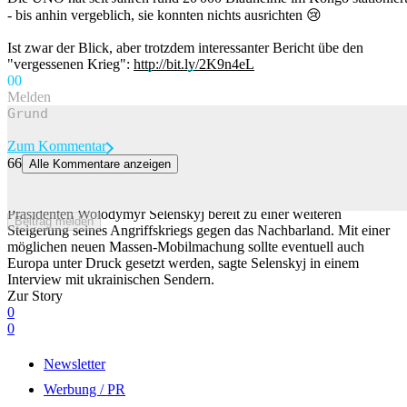
- bis anhin vergeblich, sie konnten nichts ausrichten 😢
Ist zwar der Blick, aber trotzdem interessanter Bericht übe den
"vergessenen Krieg":
http://bit.ly/2K9n4eL
0
0
Melden
Zum Kommentar
66
Alle Kommentare anzeigen
Selenskyj sagt: Putin will Hunderttausende heimlich mobilisieren
Kremlchef Wladimir Putin ist nach Ansicht des ukrainischen
Präsidenten Wolodymyr Selenskyj bereit zu einer weiteren
Beitrag melden
Steigerung seines Angriffskriegs gegen das Nachbarland. Mit einer
möglichen neuen Massen-Mobilmachung sollte eventuell auch
Europa unter Druck gesetzt werden, sagte Selenskyj in einem
Interview mit ukrainischen Sendern.
Zur Story
0
0
Newsletter
Werbung / PR