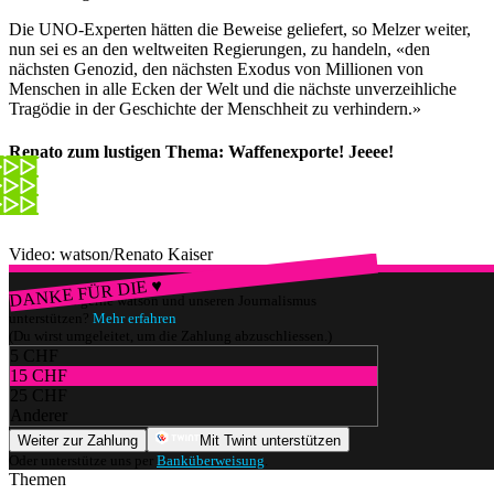
Die UNO-Experten hätten die Beweise geliefert, so Melzer weiter,
nun sei es an den weltweiten Regierungen, zu handeln, «den
nächsten Genozid, den nächsten Exodus von Millionen von
Menschen in alle Ecken der Welt und die nächste unverzeihliche
Tragödie in der Geschichte der Menschheit zu verhindern.»
Renato zum lustigen Thema: Waffenexporte! Jeeee!
Video: watson/Renato Kaiser
DANKE FÜR DIE ♥
Würdest du gerne watson und unseren Journalismus
unterstützen?
Mehr erfahren
(Du wirst umgeleitet, um die Zahlung abzuschliessen.)
5 CHF
15 CHF
25 CHF
Anderer
Weiter zur Zahlung
Mit Twint unterstützen
Oder unterstütze uns per
Banküberweisung
.
Themen