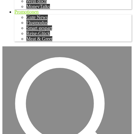
Wein doch
MoneyTalks
Promotionen
Gute News
Flugmodus
Smart gespart
Reise-Glück
Meat & Greet