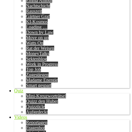
Emma Amour
Nachtschicht
Rauszeit
Gärtner Graf
KI-Kosmos
Loading …
Down by Law
Move on up
Watts On
Rat der Weisen
MoneyTalks
Sektenblog
Work in Progress
Top Job
Zugestiegen
Madame Energie
Smart gespart
Quiz
Mini-Kreuzworträtsel
Quizz den Huber
Quizzticle
Aufgedeckt
Videos
Reportagen
Fragenbot