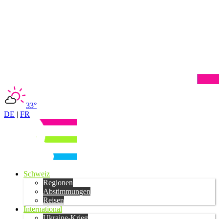
33°
DE
|
FR
Schweiz
Regionen
Abstimmungen
Reisen
International
Ukraine-Krieg