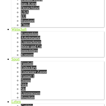
Iran-Krieg
Deutschland
USA
EU
Russland
China
Wirtschaft
Konjunktur
Arbeitsmarkt
Unternehmen
Börse und Co
Immobilien
Konsum
Sport
Fussball
Eishockey
Eismeister Zaugg
Formel 1
Tennis
Velo
Ski
Unvergessen
Resultate
Leben
Gefühle