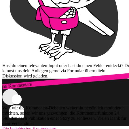
Hast du einen relevanten Input oder hast du einen Fehler entdeckt? D
kannst uns dein Anliegen gerne via Formular übermitteln.
Diskussion wird geladen...
66 Kommentare
Zum Login
Weil wir die Kommentar-Debatten weiterhin persönlich moderieren
möchten, sehen wir uns gezwungen, die Kommentarfunktion 24
Stunden nach Publikation einer Story zu schliessen. Vielen Dank für
dein Verständnis!
Die beliebtesten Kommentare