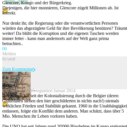
Glencore, Kongo und der Bürgerkrieg.
Diejenigen, die hier monnieren, Glencore zügelt Millionen ab. Ist
korrekt.
Nur denkt ihr, die Regierung oder die verantwortlichen Personen
würden das abgezüglete Geld für ihre Bevölkerung benützen? Träumt
weiter! Da blüht die Korruption und die eigenen Taschen werden
immer fetter - kann man andernorts auf der Welt ganz prima
betrachten..
0
0
Melden
Zum Kommentar
Baba ♀️
05.07.2018 13:08
registriert Januar 2014
Beitrag melden
Der Kongo hat seit der Kolonialisierung durch die Belgier (deren
Gräueltaten stehen den hier geschilderten in nichts nach!) niemals
wirklichen Frieden und Stabilität gekannt. 1960 in die Unabhängigkei
entlassen, folgte ein Konflikt dem anderen. Man schätzt, dass über 5
Mio. Menschen ihr Leben vorloren haben.
Die UNO hat seit Jahren rund 20'000 Blauhelme im Kongo stationier