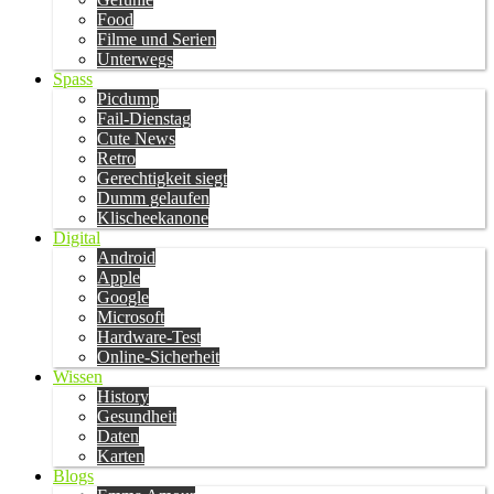
Food
Filme und Serien
Unterwegs
Spass
Picdump
Fail-Dienstag
Cute News
Retro
Gerechtigkeit siegt
Dumm gelaufen
Klischeekanone
Digital
Android
Apple
Google
Microsoft
Hardware-Test
Online-Sicherheit
Wissen
History
Gesundheit
Daten
Karten
Blogs