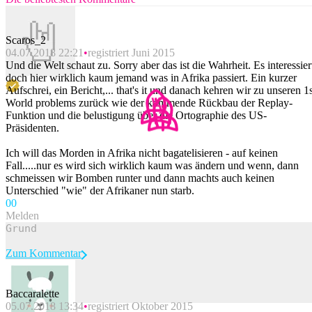
Scaros_2
04.07.2018 22:21
registriert Juni 2015
Und die Welt schaut zu. Sorry aber das ist die Wahrheit. Es interessier
doch hier wirklich kaum jemand was in Afrika passiert. Ein kurzer
Aufschrei, ein Bericht,... that's it und danach kehren wir zu unseren 1s
World problems zurück wie der kommende Rückbau der Replay-
Funktion und die belustigung über die Ortographie des US-
Präsidenten.
Ich will das Morden in Afrika nicht bagatelisieren - auf keinen
Fall.....nur es wird sich wirklich kaum was ändern und wenn, dann
schmeissen wir Bomben runter und dann machts auch keinen
Unterschied "wie" der Afrikaner nun starb.
0
0
Melden
Zum Kommentar
Baccaralette
05.07.2018 13:34
registriert Oktober 2015
Beitrag melden