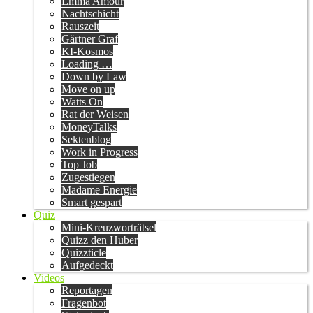
Emma Amour
Nachtschicht
Rauszeit
Gärtner Graf
KI-Kosmos
Loading …
Down by Law
Move on up
Watts On
Rat der Weisen
MoneyTalks
Sektenblog
Work in Progress
Top Job
Zugestiegen
Madame Energie
Smart gespart
Quiz
Mini-Kreuzworträtsel
Quizz den Huber
Quizzticle
Aufgedeckt
Videos
Reportagen
Fragenbot