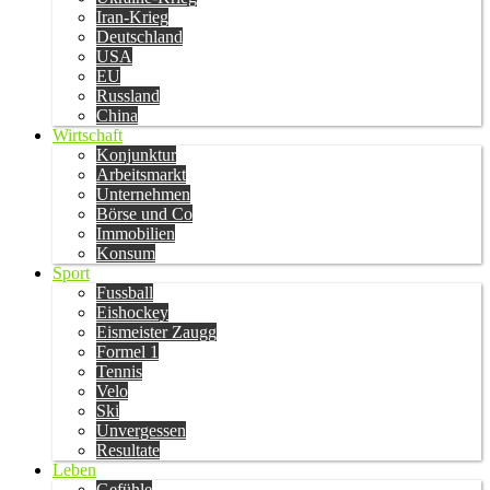
Iran-Krieg
Deutschland
USA
EU
Russland
China
Wirtschaft
Konjunktur
Arbeitsmarkt
Unternehmen
Börse und Co
Immobilien
Konsum
Sport
Fussball
Eishockey
Eismeister Zaugg
Formel 1
Tennis
Velo
Ski
Unvergessen
Resultate
Leben
Gefühle