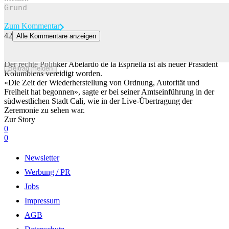
Zum Kommentar
42
Alle Kommentare anzeigen
Kolumbiens neuer Präsident de la Espriella übernimmt Amt –
Infantino zu Gast
Der rechte Politiker Abelardo de la Espriella ist als neuer Präsident
Beitrag melden
Kolumbiens vereidigt worden.
«Die Zeit der Wiederherstellung von Ordnung, Autorität und
Freiheit hat begonnen», sagte er bei seiner Amtseinführung in der
südwestlichen Stadt Cali, wie in der Live-Übertragung der
Zeremonie zu sehen war.
Zur Story
0
0
Newsletter
Werbung / PR
Jobs
Impressum
AGB