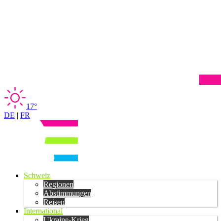
17°
DE
|
FR
Schweiz
Regionen
Abstimmungen
Reisen
International
Ukraine-Krieg