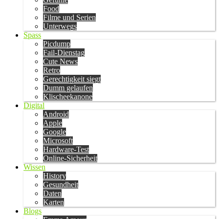
Food
Filme und Serien
Unterwegs
Spass
Picdump
Fail-Dienstag
Cute News
Retro
Gerechtigkeit siegt
Dumm gelaufen
Klischeekanone
Digital
Android
Apple
Google
Microsoft
Hardware-Test
Online-Sicherheit
Wissen
History
Gesundheit
Daten
Karten
Blogs