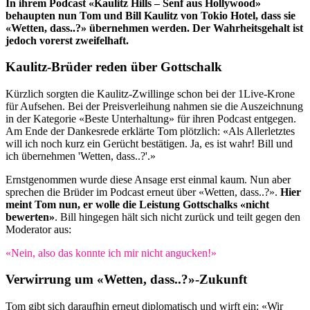
In ihrem Podcast «Kaulitz Hills – Senf aus Hollywood»
behaupten nun Tom und Bill Kaulitz von Tokio Hotel, dass sie
«Wetten, dass..?» übernehmen werden. Der Wahrheitsgehalt ist
jedoch vorerst zweifelhaft.
Kaulitz-Brüder reden über Gottschalk
Kürzlich sorgten die Kaulitz-Zwillinge schon bei der 1Live-Krone
für Aufsehen. Bei der Preisverleihung nahmen sie die Auszeichnung
in der Kategorie «Beste Unterhaltung» für ihren Podcast entgegen.
Am Ende der Dankesrede erklärte Tom plötzlich: «Als Allerletztes
will ich noch kurz ein Gerücht bestätigen. Ja, es ist wahr! Bill und
ich übernehmen 'Wetten, dass..?'.»
Ernstgenommen wurde diese Ansage erst einmal kaum. Nun aber
sprechen die Brüder im Podcast erneut über «Wetten, dass..?».
Hier
meint Tom nun, er wolle die Leistung Gottschalks «nicht
bewerten»
. Bill hingegen hält sich nicht zurück und teilt gegen den
Moderator aus:
«Nein, also das konnte ich mir nicht angucken!»
Verwirrung um «Wetten, dass..?»-Zukunft
Tom gibt sich daraufhin erneut diplomatisch und wirft ein: «Wir