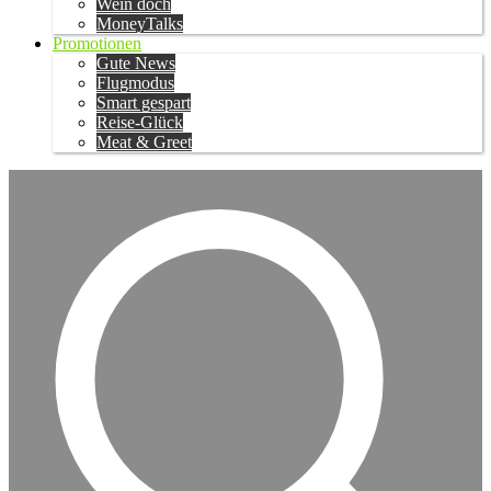
Wein doch
MoneyTalks
Promotionen
Gute News
Flugmodus
Smart gespart
Reise-Glück
Meat & Greet