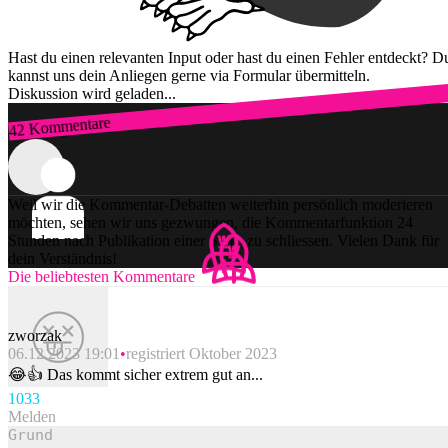
Hast du einen relevanten Input oder hast du einen Fehler entdeckt? D
kannst uns dein Anliegen gerne via Formular übermitteln.
Diskussion wird geladen...
42 Kommentare
Zum Login
Weil wir die Kommentar-Debatten weiterhin persönlich moderieren
möchten, sehen wir uns gezwungen, die Kommentarfunktion 24
Stunden nach Publikation einer Story zu schliessen. Vielen Dank für
dein Verständnis!
Die beliebtesten Kommentare
zworzak
06.12.2023 19:01
registriert Oktober 2023
😂👍 Das kommt sicher extrem gut an...
103
3
Melden