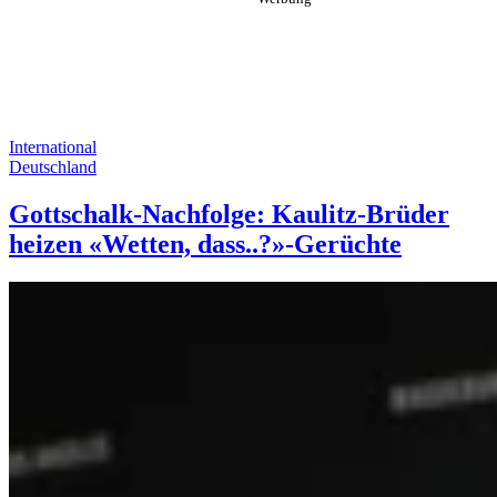
International
Deutschland
Gottschalk-Nachfolge: Kaulitz-Brüder
heizen «Wetten, dass..?»-Gerüchte