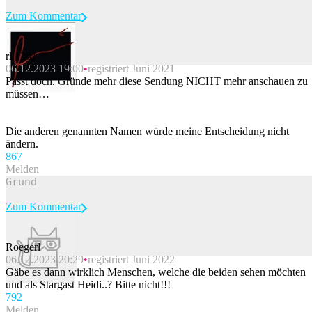
Zum Kommentar
rl.1381
06.12.2023 19:00
registriert Juni 2021
Beitrag melden
Passt doch. Gründe mehr diese Sendung NICHT mehr anschauen zu
müssen…
Die anderen genannten Namen würde meine Entscheidung nicht
ändern.
86
7
Melden
Zum Kommentar
Roegerl
06.12.2023 20:29
registriert Juni 2022
Beitrag melden
Gäbe es dann wirklich Menschen, welche die beiden sehen möchten
und als Stargast Heidi..? Bitte nicht!!!
79
2
Melden