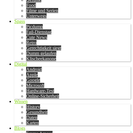
Food
Filme und Serien
Unterwegs
Spass
Picdump
Fail-Dienstag
Cute News
Retro
Gerechtigkeit siegt
Dumm gelaufen
Klischeekanone
Digital
Android
Apple
Google
Microsoft
Hardware-Test
Online-Sicherheit
Wissen
History
Gesundheit
Daten
Karten
Blogs