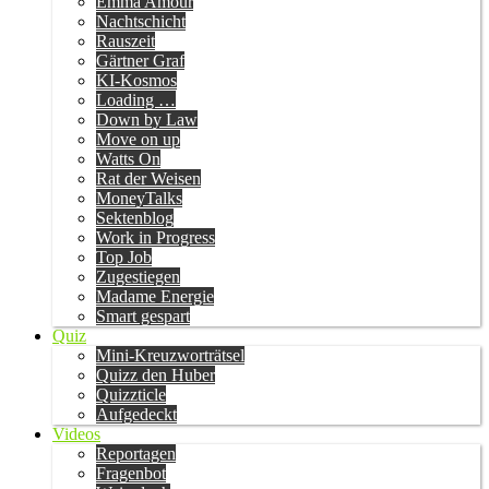
Emma Amour
Nachtschicht
Rauszeit
Gärtner Graf
KI-Kosmos
Loading …
Down by Law
Move on up
Watts On
Rat der Weisen
MoneyTalks
Sektenblog
Work in Progress
Top Job
Zugestiegen
Madame Energie
Smart gespart
Quiz
Mini-Kreuzworträtsel
Quizz den Huber
Quizzticle
Aufgedeckt
Videos
Reportagen
Fragenbot