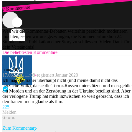
7 Kommentare
Zum Login
Weil wir die Kommentar-Debatten weiterhin persönlich moderieren
möchten, sehen wir uns gezwungen, die Kommentarfunktion 24
Stunden nach Publikation einer Story zu schliessen. Vielen Dank für
dein Verständnis!
Die beliebtesten Kommentare
banda69
17.05.2025 11:08
registriert Januar 2020
Ich mag die Iraner überhaupt nicht (und meine damit nicht das
herzliche Volk), da sie die Terror-Russen unterstützen und massgeblic
am Morden und an der Zerstörung in der Ukraine beteiligt sind. Aber
der verlogene Trump hat mich inzwischen so weit gebracht, dass ich
den Iranern mehr glaube als ihm.
22
5
Melden
Zum Kommentar