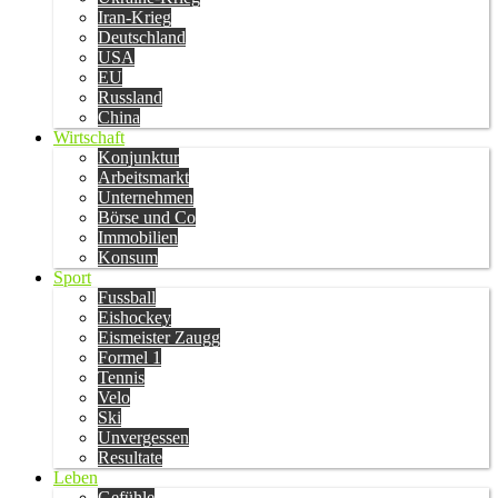
Iran-Krieg
Deutschland
USA
EU
Russland
China
Wirtschaft
Konjunktur
Arbeitsmarkt
Unternehmen
Börse und Co
Immobilien
Konsum
Sport
Fussball
Eishockey
Eismeister Zaugg
Formel 1
Tennis
Velo
Ski
Unvergessen
Resultate
Leben
Gefühle