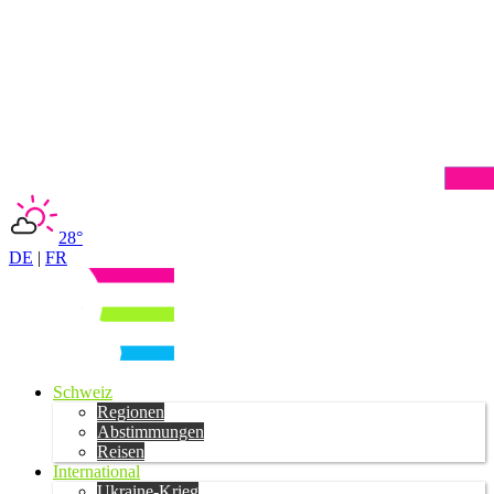
28°
DE
|
FR
Schweiz
Regionen
Abstimmungen
Reisen
International
Ukraine-Krieg