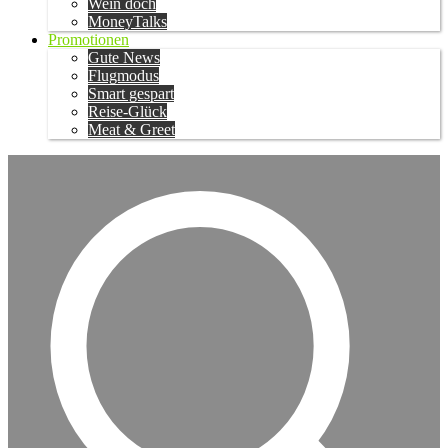
Wein doch
MoneyTalks
Promotionen
Gute News
Flugmodus
Smart gespart
Reise-Glück
Meat & Greet