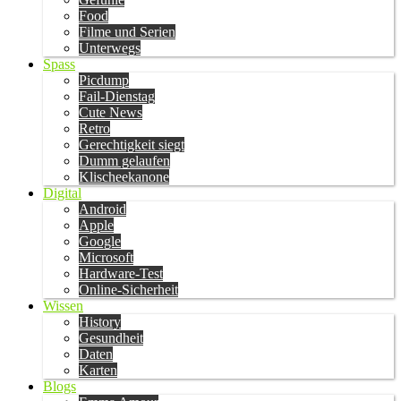
Food
Filme und Serien
Unterwegs
Spass
Picdump
Fail-Dienstag
Cute News
Retro
Gerechtigkeit siegt
Dumm gelaufen
Klischeekanone
Digital
Android
Apple
Google
Microsoft
Hardware-Test
Online-Sicherheit
Wissen
History
Gesundheit
Daten
Karten
Blogs