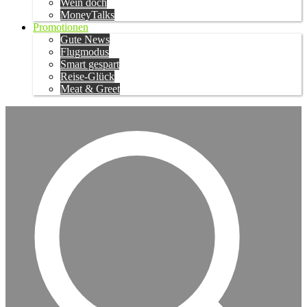
Wein doch
MoneyTalks
Promotionen
Gute News
Flugmodus
Smart gespart
Reise-Glück
Meat & Greet