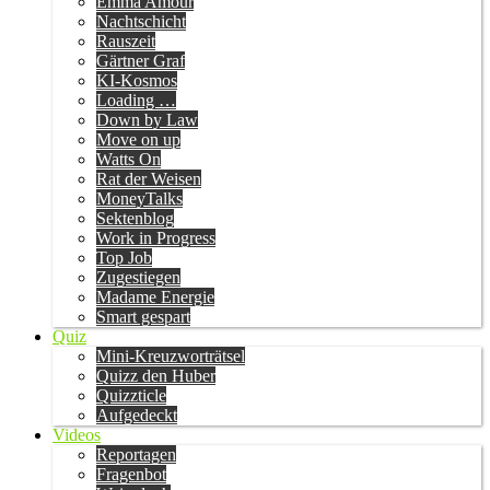
Emma Amour
Nachtschicht
Rauszeit
Gärtner Graf
KI-Kosmos
Loading …
Down by Law
Move on up
Watts On
Rat der Weisen
MoneyTalks
Sektenblog
Work in Progress
Top Job
Zugestiegen
Madame Energie
Smart gespart
Quiz
Mini-Kreuzworträtsel
Quizz den Huber
Quizzticle
Aufgedeckt
Videos
Reportagen
Fragenbot