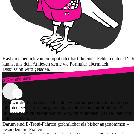
Hast du einen relevanten Input oder hast du einen Fehler entdeckt? D
kannst uns dein Anliegen gerne via Formular übermitteln.
Diskussion wird geladen...
0 Kommentare
Zum Login
Weil wir die Kommentar-Debatten weiterhin persönlich moderieren
möchten, sehen wir uns gezwungen, die Kommentarfunktion 24
Stunden nach Publikation einer Story zu schliessen. Vielen Dank für
dein Verständnis!
Darum sind E-Trotti-Fahrten gefährlicher als bisher angenommen –
besonders für Frauen