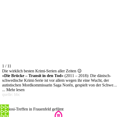
1 / 11
Die wirklich besten Krimi-Serien aller Zeiten 😉
«Die Brücke – Transit in den Tod»
(2011 – 2018): Die dänisch-
schwedische Krimi-Serie ist vor allem wegen ihr eine Wucht, der
autistischen Mordkommissarin Saga Norén, gespielt von der Schwedi
Sofia Helin. Leider war nach 4 Staffeln Schluss. Produktion: Drei
...
Mehr lesen
öffentlich-rechtliche TV-Sender von Schweden, Dänemark und
quelle: bbc
Deutschland (ZDF). Infos:
imdb.com
.
Mafiosi-Treffen in Frauenfeld gefilmt