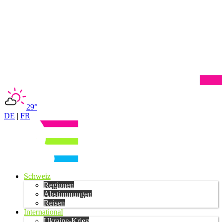
29°
DE
|
FR
Schweiz
Regionen
Abstimmungen
Reisen
International
Ukraine-Krieg