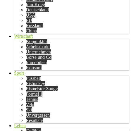
Iran-Krieg
Deutschland
USA
EU
Russland
China
Wirtschaft
Konjunktur
Arbeitsmarkt
Unternehmen
Börse und Co
Immobilien
Konsum
Sport
Fussball
Eishockey
Eismeister Zaugg
Formel 1
Tennis
Velo
Ski
Unvergessen
Resultate
Leben
Gefühle