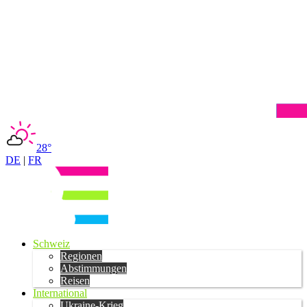
28°
DE
|
FR
Schweiz
Regionen
Abstimmungen
Reisen
International
Ukraine-Krieg