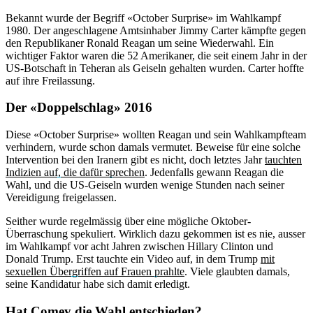
Bekannt wurde der Begriff «October Surprise» im Wahlkampf
1980. Der angeschlagene Amtsinhaber Jimmy Carter kämpfte gegen
den Republikaner Ronald Reagan um seine Wiederwahl. Ein
wichtiger Faktor waren die 52 Amerikaner, die seit einem Jahr in der
US-Botschaft in Teheran als Geiseln gehalten wurden. Carter hoffte
auf ihre Freilassung.
Der «Doppelschlag» 2016
Diese «October Surprise» wollten Reagan und sein Wahlkampfteam
verhindern, wurde schon damals vermutet. Beweise für eine solche
Intervention bei den Iranern gibt es nicht, doch letztes Jahr
tauchten
Indizien auf, die dafür sprechen
. Jedenfalls gewann Reagan die
Wahl, und die US-Geiseln wurden wenige Stunden nach seiner
Vereidigung freigelassen.
Seither wurde regelmässig über eine mögliche Oktober-
Überraschung spekuliert. Wirklich dazu gekommen ist es nie, ausser
im Wahlkampf vor acht Jahren zwischen Hillary Clinton und
Donald Trump. Erst tauchte ein Video auf, in dem Trump
mit
sexuellen Übergriffen auf Frauen prahlte
. Viele glaubten damals,
seine Kandidatur habe sich damit erledigt.
Hat Comey die Wahl entschieden?