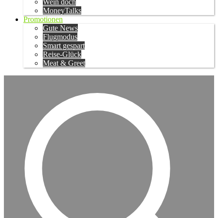
Wein doch
MoneyTalks
Promotionen
Gute News
Flugmodus
Smart gespart
Reise-Glück
Meat & Greet