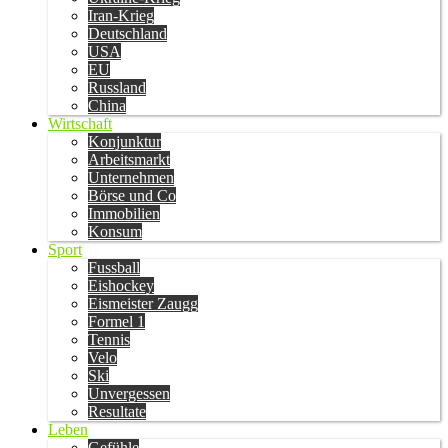
Iran-Krieg
Deutschland
USA
EU
Russland
China
Wirtschaft
Konjunktur
Arbeitsmarkt
Unternehmen
Börse und Co
Immobilien
Konsum
Sport
Fussball
Eishockey
Eismeister Zaugg
Formel 1
Tennis
Velo
Ski
Unvergessen
Resultate
Leben
Gefühle