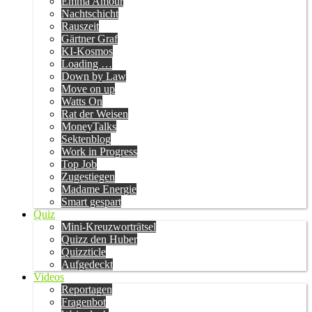
Emma Amour
Nachtschicht
Rauszeit
Gärtner Graf
KI-Kosmos
Loading …
Down by Law
Move on up
Watts On
Rat der Weisen
MoneyTalks
Sektenblog
Work in Progress
Top Job
Zugestiegen
Madame Energie
Smart gespart
Quiz
Mini-Kreuzworträtsel
Quizz den Huber
Quizzticle
Aufgedeckt
Videos
Reportagen
Fragenbot