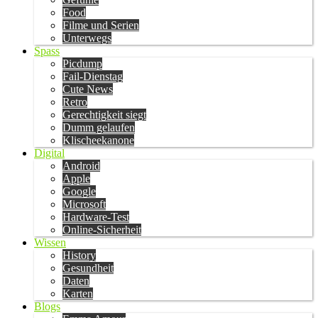
Food
Filme und Serien
Unterwegs
Spass
Picdump
Fail-Dienstag
Cute News
Retro
Gerechtigkeit siegt
Dumm gelaufen
Klischeekanone
Digital
Android
Apple
Google
Microsoft
Hardware-Test
Online-Sicherheit
Wissen
History
Gesundheit
Daten
Karten
Blogs