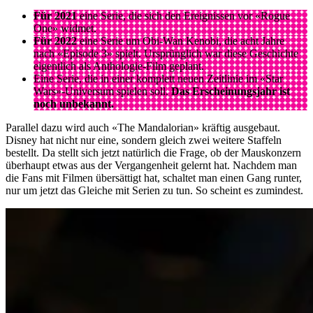
Für 2021
eine Serie, die sich den Ereignissen vor «Rogue
One» widmet.
Für 2022
eine Serie um Obi-Wan Kenobi, die acht Jahre
nach «Episode 3» spielt. Ursprünglich war diese Geschichte
eigentlich als Anthologie-Film geplant.
Eine Serie, die in einer komplett neuen Zeitlinie im «Star
Wars»-Universum spielen soll.
Das Erscheinungsjahr ist
noch unbekannt.
Parallel dazu wird auch «The Mandalorian» kräftig ausgebaut.
Disney hat nicht nur eine, sondern gleich zwei weitere Staffeln
bestellt. Da stellt sich jetzt natürlich die Frage, ob der Mauskonzern
überhaupt etwas aus der Vergangenheit gelernt hat. Nachdem man
die Fans mit Filmen übersättigt hat, schaltet man einen Gang runter,
nur um jetzt das Gleiche mit Serien zu tun. So scheint es zumindest.