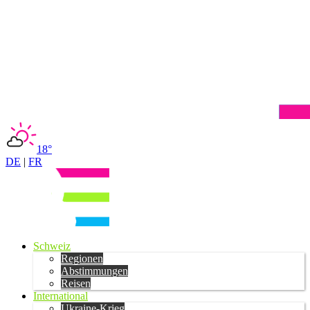
18°
DE
|
FR
Schweiz
Regionen
Abstimmungen
Reisen
International
Ukraine-Krieg