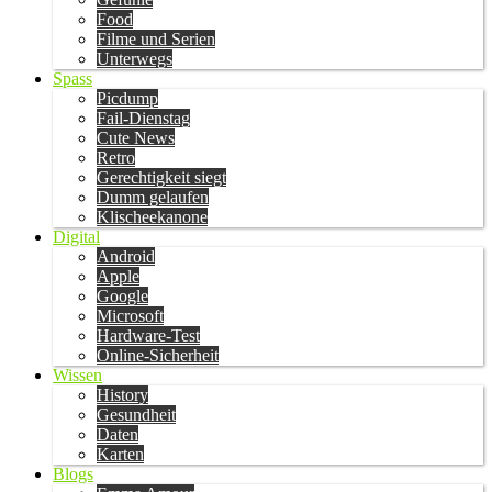
Food
Filme und Serien
Unterwegs
Spass
Picdump
Fail-Dienstag
Cute News
Retro
Gerechtigkeit siegt
Dumm gelaufen
Klischeekanone
Digital
Android
Apple
Google
Microsoft
Hardware-Test
Online-Sicherheit
Wissen
History
Gesundheit
Daten
Karten
Blogs