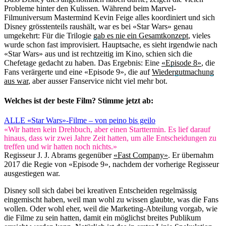
Probleme hinter den Kulissen. Während beim Marvel-
Filmuniversum Mastermind Kevin Feige alles koordiniert und sich
Disney grösstenteils raushält, war es bei «Star Wars» genau
umgekehrt: Für die Trilogie
gab es nie ein Gesamtkonzept
, vieles
wurde schon fast improvisiert. Hauptsache, es sieht irgendwie nach
«Star Wars» aus und ist rechtzeitig im Kino, schien sich die
Chefetage gedacht zu haben. Das Ergebnis: Eine
«Episode 8»
, die
Fans verärgerte und eine «Episode 9», die auf
Wiedergutmachung
aus war
, aber ausser Fanservice nicht viel mehr bot.
Welches ist der beste Film? Stimme jetzt ab:
ALLE «Star Wars»-Filme – von peino bis geilo
«Wir hatten kein Drehbuch, aber einen Starttermin. Es lief darauf
hinaus, dass wir zwei Jahre Zeit hatten, um alle Entscheidungen zu
treffen und wir hatten noch nichts.»
Regisseur J. J. Abrams gegenüber
«Fast Company»
. Er übernahm
2017 die Regie von «Episode 9», nachdem der vorherige Regisseur
ausgestiegen war.
Disney soll sich dabei bei kreativen Entscheiden regelmässig
eingemischt haben, weil man wohl zu wissen glaubte, was die Fans
wollen. Oder wohl eher, weil die Marketing-Abteilung vorgab, wie
die Filme zu sein hatten, damit ein möglichst breites Publikum