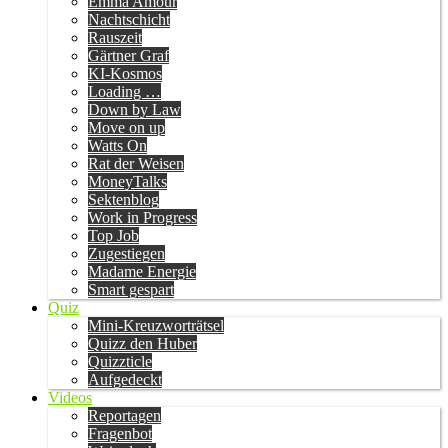
Emma Amour
Nachtschicht
Rauszeit
Gärtner Graf
KI-Kosmos
Loading …
Down by Law
Move on up
Watts On
Rat der Weisen
MoneyTalks
Sektenblog
Work in Progress
Top Job
Zugestiegen
Madame Energie
Smart gespart
Quiz
Mini-Kreuzworträtsel
Quizz den Huber
Quizzticle
Aufgedeckt
Videos
Reportagen
Fragenbot