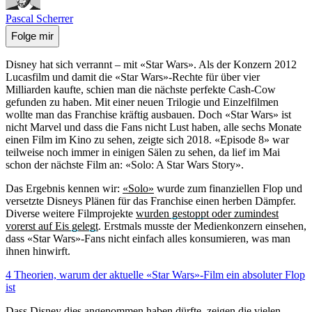
Pascal Scherrer
Folge mir
Disney hat sich verrannt – mit «Star Wars». Als der Konzern 2012
Lucasfilm und damit die «Star Wars»-Rechte für über vier
Milliarden kaufte, schien man die nächste perfekte Cash-Cow
gefunden zu haben. Mit einer neuen Trilogie und Einzelfilmen
wollte man das Franchise kräftig ausbauen. Doch «Star Wars» ist
nicht Marvel und dass die Fans nicht Lust haben, alle sechs Monate
einen Film im Kino zu sehen, zeigte sich 2018. «Episode 8» war
teilweise noch immer in einigen Sälen zu sehen, da lief im Mai
schon der nächste Film an: «Solo: A Star Wars Story».
Das Ergebnis kennen wir:
«Solo»
wurde zum finanziellen Flop und
versetzte Disneys Plänen für das Franchise einen herben Dämpfer.
Diverse weitere Filmprojekte
wurden gestoppt oder zumindest
vorerst auf Eis gelegt
. Erstmals musste der Medienkonzern einsehen,
dass «Star Wars»-Fans nicht einfach alles konsumieren, was man
ihnen hinwirft.
4 Theorien, warum der aktuelle «Star Wars»-Film ein absoluter Flop
ist
Dass Disney dies angenommen haben dürfte, zeigen die vielen