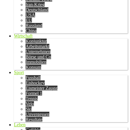
Iran-Krieg
Deutschland
USA
EU
Russland
China
Wirtschaft
Konjunktur
Arbeitsmarkt
Unternehmen
Börse und Co
Immobilien
Konsum
Sport
Fussball
Eishockey
Eismeister Zaugg
Formel 1
Tennis
Velo
Ski
Unvergessen
Resultate
Leben
Gefühle