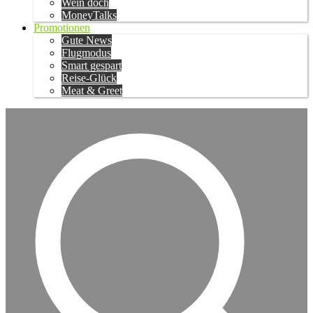
Wein doch
MoneyTalks
Promotionen
Gute News
Flugmodus
Smart gespart
Reise-Glück
Meat & Greet