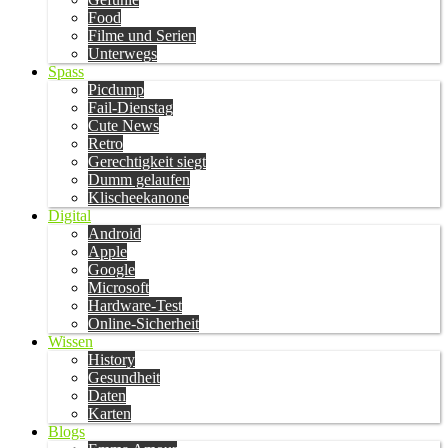
Food
Filme und Serien
Unterwegs
Spass
Picdump
Fail-Dienstag
Cute News
Retro
Gerechtigkeit siegt
Dumm gelaufen
Klischeekanone
Digital
Android
Apple
Google
Microsoft
Hardware-Test
Online-Sicherheit
Wissen
History
Gesundheit
Daten
Karten
Blogs