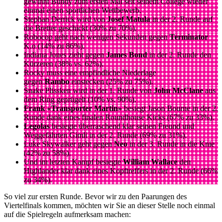
gewinnt Bundy zum ersten Mal seit seinem College wieder
einmal einen sportlichen Wettbewerb.
Stephan Derrick wird von
Josef Matula
in der 2. Runde auf
die Bretter geschickt (30% zu 70%).
Robocop geht nach wenigen Sekunden gegen
Terminator
K.o (14% zu 86%).
Indiana Jones zieht gegen
James Bond
in der 2. Runde den
Kürzeren (38% vs. 62%).
Rocky muss eine empfindliche Niederlage
gegen
Rambo
einstecken (25% zu 75%).
Snake Plissken wird in der 1. Runde von
John McClane
aus
dem Ring geprügelt (10% vs. 90%).
Frank «Transporter Martin»
besiegt Jason Bourne in der 2.
Runde dank eines finalen Roundhouse Kicks (67% zu 33%).
Legolas
besiegte überraschend klar seinen Freund und
Weggefährten Gimli in der 2. Runde (69% zu 31%).
Luke Skywalker geht gegen
Neo
in der 3. Runde in die Knie
(42% zu 58%).
Und im letzten Kampf besiegte
William Wallace
den
Highlander klar dank eines Kopftreffers in der 2. Runde (66%
zu 34%).
So viel zur ersten Runde. Bevor wir zu den Paarungen des
Viertelfinals kommen, möchten wir Sie an dieser Stelle noch einmal
auf die Spielregeln aufmerksam machen: