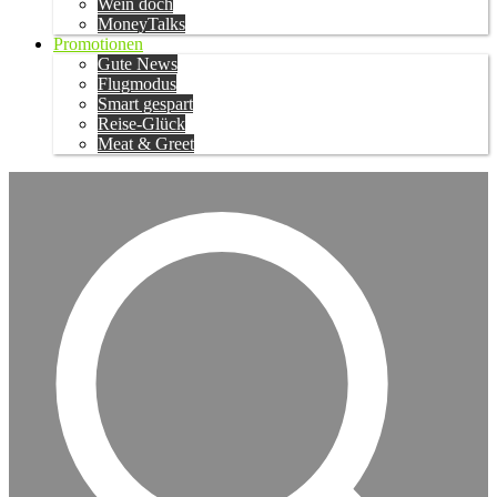
Wein doch
MoneyTalks
Promotionen
Gute News
Flugmodus
Smart gespart
Reise-Glück
Meat & Greet