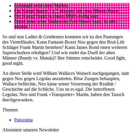
Gekämpft wird ohne Waffen.
Ein Kampf dauert 3 x 5 Minuten mit einer Minute Pause.
Der Kampf findet in einem MMA-Käfig statt.
Damit jeder seine Stärken ins Feld führen kann, ist alles
erlaubt.
So und nun Ladies & Gentlemen kommen wir zu den Paarungen
des Viertelfinales: Kann Fantasie-Boxer Neo gegen den Real-Life
Schläger Frank Martin bestehen? Kann James Bond einen weiteren
Superschurken erledigen? Und wie endet das Duell der alten
Männer (Bundy vs. Matula)? Ihre Stimme entscheidet. Good fight,
good night.
An dieser Stelle wird William Wallaces Wunsch nachgegangen, statt
gegen Neo gegen Legolas anzutreten. Böse Zungen behaupten,
Wallace befürchte, Neo käme seiner Verzerrung der Realität /
Geschichte auf die Schliche. Uns ist es egal. Die betroffenen
Legolas, Neo und Frank «Transporter» Martin, haben den Tausch
durchgewunken.
Themen
Panorama
Abonniere unseren Newsletter