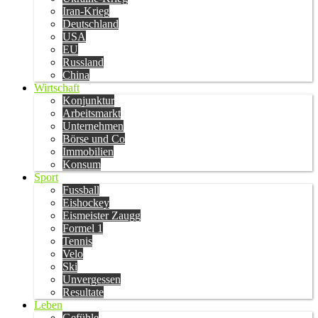
Iran-Krieg
Deutschland
USA
EU
Russland
China
Wirtschaft
Konjunktur
Arbeitsmarkt
Unternehmen
Börse und Co
Immobilien
Konsum
Sport
Fussball
Eishockey
Eismeister Zaugg
Formel 1
Tennis
Velo
Ski
Unvergessen
Resultate
Leben
Gefühle