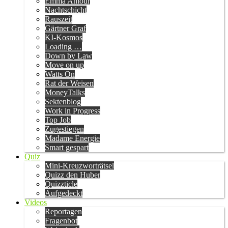
Emma Amour
Nachtschicht
Rauszeit
Gärtner Graf
KI-Kosmos
Loading …
Down by Law
Move on up
Watts On
Rat der Weisen
MoneyTalks
Sektenblog
Work in Progress
Top Job
Zugestiegen
Madame Energie
Smart gespart
Quiz
Mini-Kreuzworträtsel
Quizz den Huber
Quizzticle
Aufgedeckt
Videos
Reportagen
Fragenbot