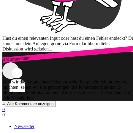
Hast du einen relevanten Input oder hast du einen Fehler entdeckt? D
kannst uns dein Anliegen gerne via Formular übermitteln.
Diskussion wird geladen...
4 Kommentare
Zum Login
Weil wir die Kommentar-Debatten weiterhin persönlich moderieren
möchten, sehen wir uns gezwungen, die Kommentarfunktion 24
Stunden nach Publikation einer Story zu schliessen. Vielen Dank für
dein Verständnis!
4
Alle Kommentare anzeigen
0
0
Newsletter