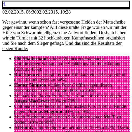
4
02.02.2015, 06:30
02.02.2015, 10:28
Wer gewinnt, wenn schon fast vergessene Helden der Mattscheibe
gegeneinander kämpfen? Auf diese uralte Frage wollen wir mit der
Hilfe von Schwarmintelligenz eine Antwort finden. Deshalb haben
wir ein Turnier mit 32 hochkarätigen Kampfmaschinen organisiert
und Sie nach dem Sieger gefragt.
Und das sind die Resultate der
ersten Runde:
Old Shatterhand
schickt Winnetou dank einem
wohldosierten Schlag an die Schläfe ins Land der Träume
(55% zu 45%).
Bud Spencer
besiegt Terence Hill dank einer Backpfeife in
der 2. Runde (66% zu 34%).
Homer Simpson
schlägt Peter Griffin wegen dessen
Herzinfarkts in der 1. Runde (80% zu 20%).
Michael Knight verliert in der 2. Runde durch K.o. gegen
Angus MacGyver
(30% zu 70%).
Colt Seavers verliert durch technischen K.o. in der 3. Runde
gegen
Thomas Magnum
(41% zu 59%).
Mitch Buchannon geht nach 9 Sekunden gegen
Mr. T
zu
Boden (10% zu 90%).
Al Bundy
ringt Sledge Hammer nieder (53% zu 47%). Damit