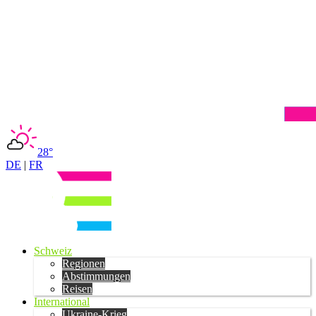
28°
DE
|
FR
Schweiz
Regionen
Abstimmungen
Reisen
International
Ukraine-Krieg