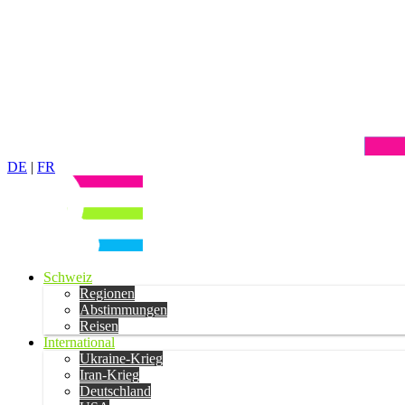
DE
|
FR
Schweiz
Regionen
Abstimmungen
Reisen
International
Ukraine-Krieg
Iran-Krieg
Deutschland