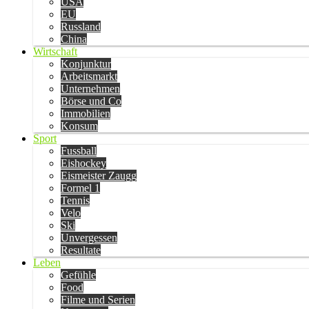
USA
EU
Russland
China
Wirtschaft
Konjunktur
Arbeitsmarkt
Unternehmen
Börse und Co
Immobilien
Konsum
Sport
Fussball
Eishockey
Eismeister Zaugg
Formel 1
Tennis
Velo
Ski
Unvergessen
Resultate
Leben
Gefühle
Food
Filme und Serien