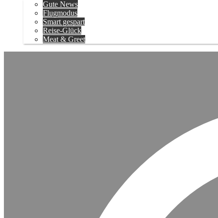
Gute News
Flugmodus
Smart gespart
Reise-Glück
Meat & Greet