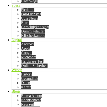
Unterwegs
Spass
Picdump
Fail-Dienstag
Cute News
Retro
Gerechtigkeit siegt
Dumm gelaufen
Klischeekanone
Digital
Android
Apple
Google
Microsoft
Hardware-Test
Online-Sicherheit
Wissen
History
Gesundheit
Daten
Karten
Blogs
Emma Amour
Nachtschicht
Rauszeit