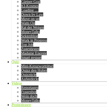
Gärtner Graf
KI-Kosmos
Loading …
Down by Law
Move on up
Watts On
Rat der Weisen
MoneyTalks
Sektenblog
Work in Progress
Top Job
Zugestiegen
Madame Energie
Smart gespart
Quiz
Mini-Kreuzworträtsel
Quizz den Huber
Quizzticle
Aufgedeckt
Videos
Reportagen
Fragenbot
Wein doch
MoneyTalks
Promotionen