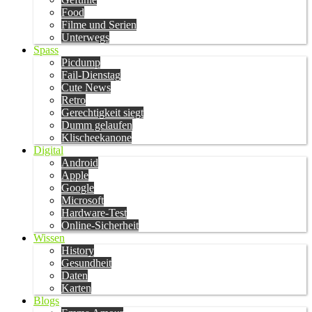
Food
Filme und Serien
Unterwegs
Spass
Picdump
Fail-Dienstag
Cute News
Retro
Gerechtigkeit siegt
Dumm gelaufen
Klischeekanone
Digital
Android
Apple
Google
Microsoft
Hardware-Test
Online-Sicherheit
Wissen
History
Gesundheit
Daten
Karten
Blogs