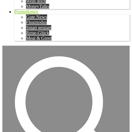
Wein doch
MoneyTalks
Promotionen
Gute News
Flugmodus
Smart gespart
Reise-Glück
Meat & Greet