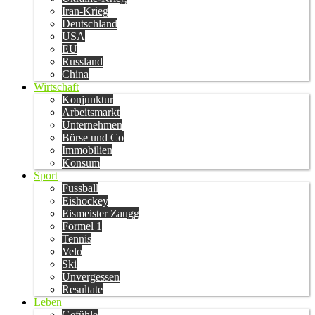
Iran-Krieg
Deutschland
USA
EU
Russland
China
Wirtschaft
Konjunktur
Arbeitsmarkt
Unternehmen
Börse und Co
Immobilien
Konsum
Sport
Fussball
Eishockey
Eismeister Zaugg
Formel 1
Tennis
Velo
Ski
Unvergessen
Resultate
Leben
Gefühle