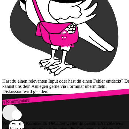
Hast du einen relevanten Input oder hast du einen Fehler entdeckt? D
kannst uns dein Anliegen gerne via Formular übermitteln.
Diskussion wird geladen...
4 Kommentare
Zum Login
Weil wir die Kommentar-Debatten weiterhin persönlich moderieren
möchten, sehen wir uns gezwungen, die Kommentarfunktion 24