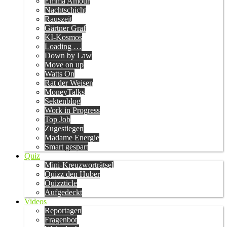
Emma Amour
Nachtschicht
Rauszeit
Gärtner Graf
KI-Kosmos
Loading …
Down by Law
Move on up
Watts On
Rat der Weisen
MoneyTalks
Sektenblog
Work in Progress
Top Job
Zugestiegen
Madame Energie
Smart gespart
Quiz
Mini-Kreuzworträtsel
Quizz den Huber
Quizzticle
Aufgedeckt
Videos
Reportagen
Fragenbot