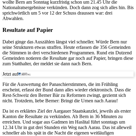
wollte Bern am Sonntag kurzfristig schon um 21.45 Uhr die
Nationalratsergebnisse verkünden. Doch dann zog sich alles hin. Bis
sprichwörtlich um 5 vor 12 der Schuss draussen war: drei
Abwahlen.
Resultate auf Papier
Dabei ginge das Auszählen längst viel schneller. Würde Bern nur
seine Strukturen etwas straffen. Heute erfassen die 356 Gemeinden
die Stimmen in drei verschiedenen Programmen. Rund ein Dutzend
Gemeinden notieren die Resultate gar noch auf Papier, bringen diese
zum Statthalter, der meldet sie dann nach Bern.
Jetzt auf
Für die Auswertung der Panaschierstimmen, die im Frühling
erscheint, erfasst der Bund dann alles wieder elektronisch. Dass die
Rest-Schweiz den Berner Bär zu Reformen zwingt, geziemt sich
nicht. Trotzdem, liebe Berner: Bringt die Urnen nach Aarau!
Da ist es erklärtes Ziel der Aargauer Staatskanzlei, jeweils als erster
Kanton die Resultate zu verkünden. Ab Bern in 36 Minuten zu
erreichen. Und sogar aus Gadmen im Haslital führt sonntags um
12.34 Uhr in gut drei Stunden ein Weg nach Aarau. Das ist alleweil
schneller als bis spät in die Nacht die eigenen weitläufigen