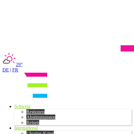
29°
DE
|
FR
Schweiz
Regionen
Abstimmungen
Reisen
International
Ukraine-Krieg