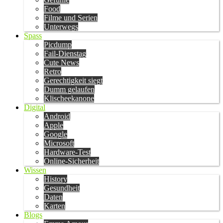
Food
Filme und Serien
Unterwegs
Spass
Picdump
Fail-Dienstag
Cute News
Retro
Gerechtigkeit siegt
Dumm gelaufen
Klischeekanone
Digital
Android
Apple
Google
Microsoft
Hardware-Test
Online-Sicherheit
Wissen
History
Gesundheit
Daten
Karten
Blogs