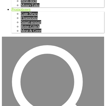
Wein doch
MoneyTalks
Promotionen
Gute News
Flugmodus
Smart gespart
Reise-Glück
Meat & Greet