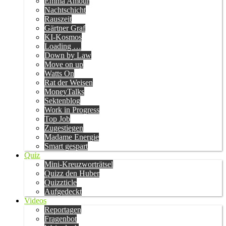
Emma Amour
Nachtschicht
Rauszeit
Gärtner Graf
KI-Kosmos
Loading …
Down by Law
Move on up
Watts On
Rat der Weisen
MoneyTalks
Sektenblog
Work in Progress
Top Job
Zugestiegen
Madame Energie
Smart gespart
Quiz
Mini-Kreuzworträtsel
Quizz den Huber
Quizzticle
Aufgedeckt
Videos
Reportagen
Fragenbot