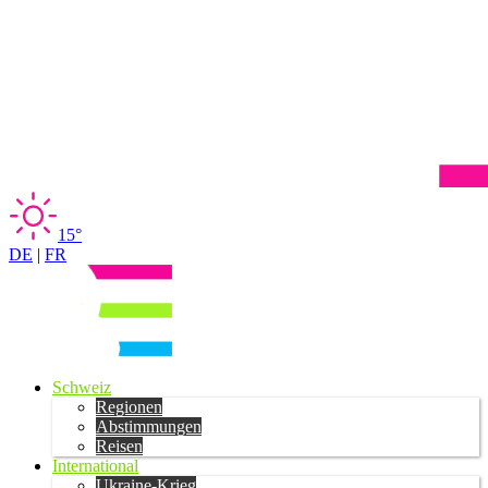
15°
DE
|
FR
Schweiz
Regionen
Abstimmungen
Reisen
International
Ukraine-Krieg