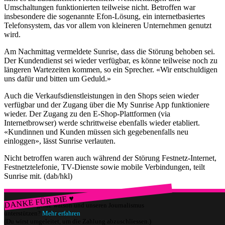
Umschaltungen funktionierten teilweise nicht. Betroffen war
insbesondere die sogenannte Efon-Lösung, ein internetbasiertes
Telefonsystem, das vor allem von kleineren Unternehmen genutzt
wird.
Am Nachmittag vermeldete Sunrise, dass die Störung behoben sei.
Der Kundendienst sei wieder verfügbar, es könne teilweise noch zu
längeren Wartezeiten kommen, so ein Sprecher. «Wir entschuldigen
uns dafür und bitten um Geduld.»
Auch die Verkaufsdienstleistungen in den Shops seien wieder
verfügbar und der Zugang über die My Sunrise App funktioniere
wieder. Der Zugang zu den E-Shop-Plattformen (via
Internetbrowser) werde schrittweise ebenfalls wieder etabliert.
«Kundinnen und Kunden müssen sich gegebenenfalls neu
einloggen», lässt Sunrise verlauten.
Nicht betroffen waren auch während der Störung Festnetz-Internet,
Festnetztelefonie, TV-Dienste sowie mobile Verbindungen, teilt
Sunrise mit. (dab/hkl)
DANKE FÜR DIE ♥
Würdest du gerne watson und unseren Journalismus
unterstützen?
Mehr erfahren
(Du wirst umgeleitet, um die Zahlung abzuschliessen.)