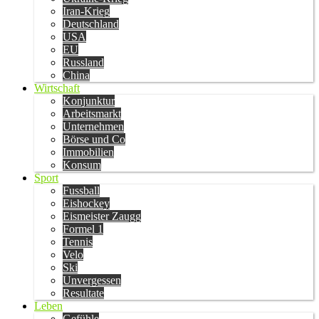
Iran-Krieg
Deutschland
USA
EU
Russland
China
Wirtschaft
Konjunktur
Arbeitsmarkt
Unternehmen
Börse und Co
Immobilien
Konsum
Sport
Fussball
Eishockey
Eismeister Zaugg
Formel 1
Tennis
Velo
Ski
Unvergessen
Resultate
Leben
Gefühle