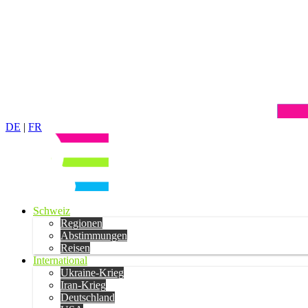
DE
|
FR
Schweiz
Regionen
Abstimmungen
Reisen
International
Ukraine-Krieg
Iran-Krieg
Deutschland