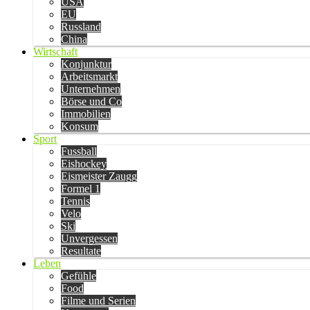
USA
EU
Russland
China
Wirtschaft
Konjunktur
Arbeitsmarkt
Unternehmen
Börse und Co
Immobilien
Konsum
Sport
Fussball
Eishockey
Eismeister Zaugg
Formel 1
Tennis
Velo
Ski
Unvergessen
Resultate
Leben
Gefühle
Food
Filme und Serien