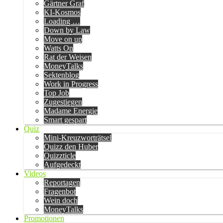
Gärtner Graf
KI-Kosmos
Loading …
Down by Law
Move on up
Watts On
Rat der Weisen
MoneyTalks
Sektenblog
Work in Progress
Top Job
Zugestiegen
Madame Energie
Smart gespart
Quiz
Mini-Kreuzworträtsel
Quizz den Huber
Quizzticle
Aufgedeckt
Videos
Reportagen
Fragenbot
Wein doch
MoneyTalks
Promotionen