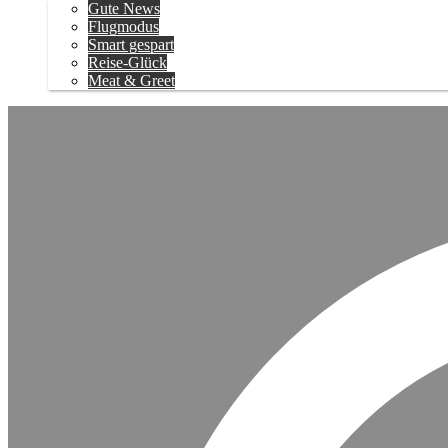
Gute News
Flugmodus
Smart gespart
Reise-Glück
Meat & Greet