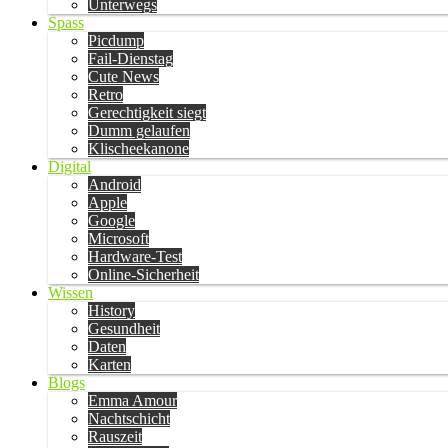
Unterwegs
Spass
Picdump
Fail-Dienstag
Cute News
Retro
Gerechtigkeit siegt
Dumm gelaufen
Klischeekanone
Digital
Android
Apple
Google
Microsoft
Hardware-Test
Online-Sicherheit
Wissen
History
Gesundheit
Daten
Karten
Blogs
Emma Amour
Nachtschicht
Rauszeit